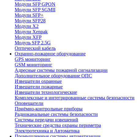
Модули SFP GPON
Модули SFP SGMII
Модули SFP+
Модули SFP28
Модули X2
Модули Xenpak
Модули XFP
Модуль SFP 2.5G
Оптический кабель
Охранно-пожарное оборудование
GPS мониторинг
GSM мониторинг
Адресные системы пожарной сигнализации
Дополнительное оборудование ОПС
Извещатели охранные
Извещатели пожарные
Извещатели технологические
Комплексные и интегрированные системы безопасноcти
Оповещатели
Приёмно-контрольные приборы
Радиоканальные системы безопасности
Системы передачи извещений
Технические средства охраны периметра
Электротехника и Автоматика
Промышленные системы автоматизации