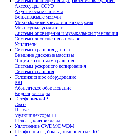
Системы оповещения и управления эвакуацией
Аксессуары СОУЭ
Акустические системы
Встраиваемые модули
Микрофонные консоли и микрофоны
Микшерные усилители
Системы оповещения и музыкальной трансляции
Системы оповещения о пожаре
Усилители
Системы хранения данных
Внешние дисковые массивы
Опции к системам хранения
Системы резервного копирования
Системы хранения
Телевизионное оборудование
PBI
Абонентское оборудование
Видеопроекторы
Телефония/VoIP
Cisco
Huawei
Мультиплексоры E1
Шлюзы, контроллеры
Уплотнение CWDM/DWDM
Шкафы, щиты, боксы, компоненты СКС