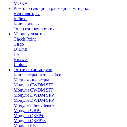
MOXA
Комплектующие и расходные материалы
Вентиляторы
Кабель
Контроллеры
Оперативная память
Маршрутизаторы
Check Point
Cisco
D-Link
HP
Huawei
Juniper
Оптические модули
Конвертеры интерфейсов
Медиаконвертеры
Модули CWDM SFP
Модули CWDM SFP+
Модули DWDM SFP
Модули DWDM SFP+
Модули Fibre Channel
Модули GBIC
Модули QSFP+
Модули QSFP28
Модули SFP