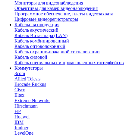
Мониторы для видеонаблюдения
Объективы для камер видеонаблюдения
Программное обеспечение, платы видеозахвата
Цифровые видеорегистраторы
Кабельная продукция
Кабель акустический
Кабель Витая пара (LAN)
Кабель комбинированный
Кабель оптоволоконный
Кабель охранно-пожарной сигнализации
Кабель силовой
Кабель специальных и промышленных интерфейсов
Коммутаторы
3com
Allied Telesis
Brocade Ruckus
Cisco
Eltex
Extreme Networks
Hirschmann
HP
Huawei
IBM
Juniper
LevelOne