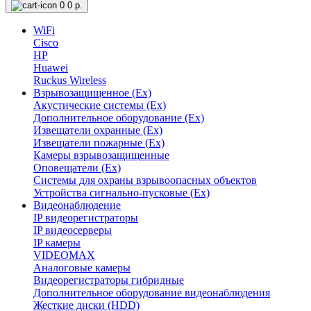
0
0 р.
WiFi
Cisco
HP
Huawei
Ruckus Wireless
Взрывозащищенное (Ex)
Акустические системы (Ex)
Дополнительное оборудование (Ex)
Извещатели охранные (Ex)
Извещатели пожарные (Ex)
Камеры взрывозащищенные
Оповещатели (Ex)
Системы для охраны взрывоопасных объектов
Устройства сигнально-пусковые (Ex)
Видеонаблюдение
IP видеорегистраторы
IP видеосерверы
IP камеры
VIDEOMAX
Аналоговые камеры
Видеорегистраторы гибридные
Дополнительное оборудование видеонаблюдения
Жесткие диски (HDD)