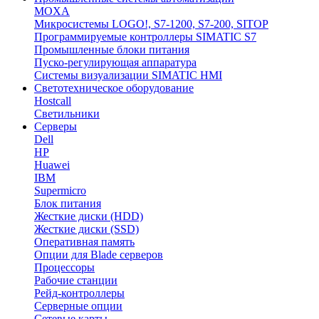
MOXA
Микросистемы LOGO!, S7-1200, S7-200, SITOP
Программируемые контроллеры SIMATIC S7
Промышленные блоки питания
Пуско-регулирующая аппаратура
Системы визуализации SIMATIC HMI
Светотехническое оборудование
Hostcall
Светильники
Серверы
Dell
HP
Huawei
IBM
Supermicro
Блок питания
Жесткие диски (HDD)
Жесткие диски (SSD)
Оперативная память
Опции для Blade серверов
Процессоры
Рабочие станции
Рейд-контроллеры
Серверные опции
Сетевые карты