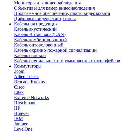
Мониторы для видеонаблюдения
Объективы для камер видеонаблюдения
Программное обеспечение, платы видеозахвата
Цифровые видеорегистраторы
Кабельная продукция
Кабель акустический
Кабель Витая пара (LAN)
Кабель комбинированный
Кабель оптоволоконный
Кабель охранно-пожарной сигнализации
Кабель силовой
Кабель специальных и промышленных интерфейсов
Коммутаторы
3com
Allied Telesis
Brocade Ruckus
Cisco
Eltex
Extreme Networks
Hirschmann
HP
Huawei
IBM
Juniper
LevelOne