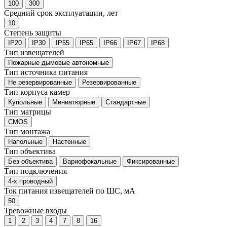
100
300
Средний срок эксплуатации, лет
10
Степень защиты
IP20
IP30
IP55
IP65
IP66
IP67
IP68
Тип извещателей
Пожарные дымовые автономные
Тип источника питания
Не резервированные
Резервированные
Тип корпуса камер
Купольные
Миниатюрные
Стандартные
Тип матрицы
CMOS
Тип монтажа
Напольные
Настенные
Тип объектива
Без объектива
Вариофокальные
Фиксированные
Тип подключения
4-х проводный
Ток питания извещателей по ШС, мА
50
Тревожные входы
1
2
3
4
7
8
16