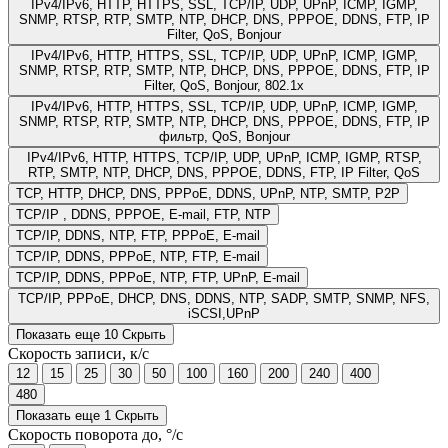
IPv4/IPv6, HTTP, HTTPS, SSL, TCP/IP, UDP, UPnP, ICMP, IGMP,
SNMP, RTSP, RTP, SMTP, NTP, DHCP, DNS, PPPOE, DDNS, FTP, IP
Filter, QoS, Bonjour
IPv4/IPv6, HTTP, HTTPS, SSL, TCP/IP, UDP, UPnP, ICMP, IGMP,
SNMP, RTSP, RTP, SMTP, NTP, DHCP, DNS, PPPOE, DDNS, FTP, IP
Filter, QoS, Bonjour, 802.1x
IPv4/IPv6, HTTP, HTTPS, SSL, TCP/IP, UDP, UPnP, ICMP, IGMP,
SNMP, RTSP, RTP, SMTP, NTP, DHCP, DNS, PPPOE, DDNS, FTP, IP
фильтр, QoS, Bonjour
IPv4/IPv6, HTTP, HTTPS, TCP/IP, UDP, UPnP, ICMP, IGMP, RTSP,
RTP, SMTP, NTP, DHCP, DNS, PPPOE, DDNS, FTP, IP Filter, QoS
TCP, HTTP, DHCP, DNS, PPPoE, DDNS, UPnP, NTP, SMTP, P2P
TCP/IP , DDNS, PPPOE, E-mail, FTP, NTP
TCP/IP, DDNS, NTP, FTP, PPPoE, E-mail
TCP/IP, DDNS, PPPoE, NTP, FTP, E-mail
TCP/IP, DDNS, PPPoE, NTP, FTP, UPnP, E-mail
TCP/IP, PPPoE, DHCP, DNS, DDNS, NTP, SADP, SMTP, SNMP, NFS,
iSCSI,UPnP
Показать еще 10
Скрыть
Скорость записи, к/с
12
15
25
30
50
100
160
200
240
400
480
Показать еще 1
Скрыть
Скорость поворота до, °/с