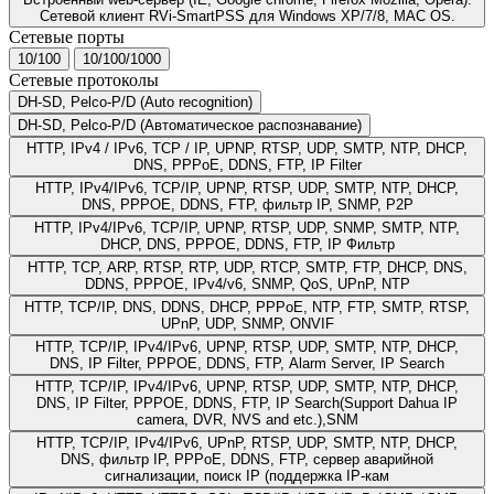
Сетевой клиент RVi-SmartPSS для Windows XP/7/8, MAC OS.
Сетевые порты
10/100
10/100/1000
Сетевые протоколы
DH-SD, Pelco-P/D (Auto recognition)
DH-SD, Pelco-P/D (Автоматическое распознавание)
HTTP, IPv4 / IPv6, TCP / IP, UPNP, RTSP, UDP, SMTP, NTP, DHCP,
DNS, PPPoE, DDNS, FTP, IP Filter
HTTP, IPv4/IPv6, TCP/IP, UPNP, RTSP, UDP, SMTP, NTP, DHCP,
DNS, PPPOE, DDNS, FTP, фильтр IP, SNMP, P2P
HTTP, IPv4/IPv6, TCP/IP, UPNP, RTSP, UDP, SNMP, SMTP, NTP,
DHCP, DNS, PPPOE, DDNS, FTP, IP Фильтр
HTTP, TCP, ARP, RTSP, RTP, UDP, RTCP, SMTP, FTP, DHCP, DNS,
DDNS, PPPOE, IPv4/v6, SNMP, QoS, UPnP, NTP
HTTP, TCP/IP, DNS, DDNS, DHCP, PPPoE, NTP, FTP, SMTP, RTSP,
UPnP, UDP, SNMP, ONVIF
HTTP, TCP/IP, IPv4/IPv6, UPNP, RTSP, UDP, SMTP, NTP, DHCP,
DNS, IP Filter, PPPOE, DDNS, FTP, Alarm Server, IP Search
HTTP, TCP/IP, IPv4/IPv6, UPNP, RTSP, UDP, SMTP, NTP, DHCP,
DNS, IP Filter, PPPOE, DDNS, FTP, IP Search(Support Dahua IP
camera, DVR, NVS and etc.),SNM
HTTP, TCP/IP, IPv4/IPv6, UPnP, RTSP, UDP, SMTP, NTP, DHCP,
DNS, фильтр IP, PPPoE, DDNS, FTP, сервер аварийной
сигнализации, поиск IP (поддержка IP-кам