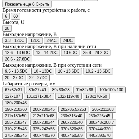
Показать еще 6
Скрыть
Время готовности устройства к работе, с
6
60
Высота, U
28
Выходное напряжение, В
3.3 - 12DC
12DC
24AC
24DC
Выходное напряжение, В при наличии сети
12.6 - 13.6DC
13 - 14.2DC
13.6DC
25.8 - 28.2DC
26.6 - 27.8DC
Выходное напряжение, В при отсутствии сети
9.5 - 13.5DC
10 - 13DC
10 - 13.6DC
10.2 - 13.6DC
20 - 27DC
22 - 27DC
Габаритные размеры, мм
67x62x31
89x27x49
89x60x28
91x82x68
100x100x100
127x107
131x171x38.4
132x119x40
178x170x50
180x200x46
190x210x60
200x200x45
202x85,5x253
205x211x63
211x180x50
212x210x68
230x315x40
250x225x45
255x218x47
258x230x44
260x220x40
300x48x208,7
310x215x45
325x242x55
370x320x86
370x44x320
375x285x45
400x440x70
400x460x89
440x390x70