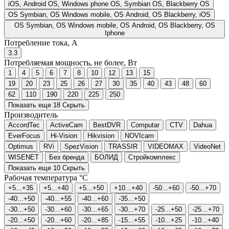
iOS, Android OS, Windows phone OS, Symbian OS, Blackberry OS
ОS Symbian, ОS Windows mobile, ОS Android, ОS Blackberry, iОS
ОS Symbian, ОS Windows mobile, ОS Android, ОS Blackberry, ОS
Iphone
Потребление тока, А
3.3
Потребляемая мощность, не более, Вт
1
4
5
6
7
8
10
12
13
15
19
20
23
25
26
27
30
35
40
43
48
60
62
110
190
220
225
250
Показать еще 18
Скрыть
Производитель
AccordTec
ActiveCam
BestDVR
Computar
CTV
Dahua
EverFocus
Hi-Vision
Hikvision
NOVIcam
Optimus
RVi
SpezVision
TRASSIR
VIDEOMAX
VideoNet
WISENET
Без бренда
БОЛИД
Стройкомплекс
Показать еще 10
Скрыть
Рабочая температура °C
+5...+35
+5...+40
+5...+50
+10...+40
-50...+60
-50...+70
-40...+50
-40...+55
-40...+60
-35...+50
-30...+50
-30...+60
-30...+65
-30...+70
-25...+50
-25…+70
-20...+50
-20...+60
-20...+85
-15...+55
-10...+25
-10...+40