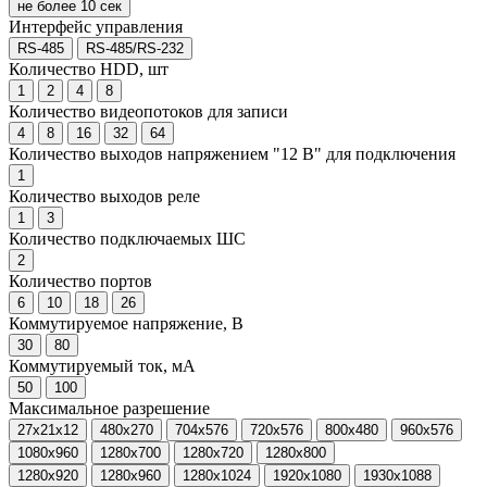
не более 10 сек
Интерфейс управления
RS-485
RS-485/RS-232
Количество HDD, шт
1
2
4
8
Количество видеопотоков для записи
4
8
16
32
64
Количество выходов напряжением "12 В" для подключения
1
Количество выходов реле
1
3
Количество подключаемых ШС
2
Количество портов
6
10
18
26
Коммутируемое напряжение, В
30
80
Коммутируемый ток, мА
50
100
Максимальное разрешение
27x21x12
480x270
704x576
720x576
800x480
960x576
1080x960
1280x700
1280x720
1280x800
1280x920
1280x960
1280x1024
1920x1080
1930x1088