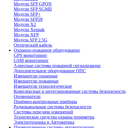
Модули SFP GPON
Модули SFP SGMII
Модули SFP+
Модули SFP28
Модули X2
Модули Xenpak
Модули XFP
Модуль SFP 2.5G
Оптический кабель
Охранно-пожарное оборудование
GPS мониторинг
GSM мониторинг
Адресные системы пожарной сигнализации
Дополнительное оборудование ОПС
Извещатели охранные
Извещатели пожарные
Извещатели технологические
Комплексные и интегрированные системы безопасноcти
Оповещатели
Приёмно-контрольные приборы
Радиоканальные системы безопасности
Системы передачи извещений
Технические средства охраны периметра
Электротехника и Автоматика
Промышленные системы автоматизации