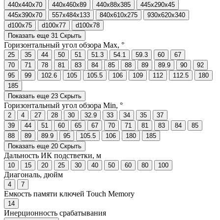
440x440x70
440x460x89
440x88x385
445x290x45
445x390x70
557x484x133
840x610x275
930x620x340
d100x75
d100x77
d100x78
Показать еще 31
Скрыть
Горизонтальный угол обзора Max, °
25
35
44
50
51
51.3
54.1
59.3
60
67
70
71
78
81
83
84
85
88
89
89.9
90
92
95
99
102.6
105
105.5
106
109
112
112.5
180
185
Показать еще 23
Скрыть
Горизонтальный угол обзора Min, °
2
4
27
28
30
32.9
33
34
35
37
39
44
51
60
65
67
70
71
81
83
84
85
88
89
89.9
95
105.5
106
180
185
Показать еще 20
Скрыть
Дальность ИК подстветки, м
10
15
20
25
30
40
50
60
80
100
Диагональ, дюйм
4
7
Емкость памяти ключей Touch Memory
14
Инерционность срабатывания