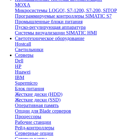
MOXA
Микросистемы LOGO!, S7-1200, S7-200, SITOP
Программируемые контроллеры SIMATIC S7
Промышленные блоки питания
Пуско-регулирующая аппаратура
Системы визуализации SIMATIC HMI
Светотехническое оборудование
Hostcall
Светильники
Серверы
Dell
HP
Huawei
IBM
Supermicro
Блок питания
Жесткие диски (HDD)
Жесткие диски (SSD)
Оперативная память
Опции для Blade серверов
Процессоры
Рабочие станции
Рейд-контроллеры
Серверные опции
Сетевые карты