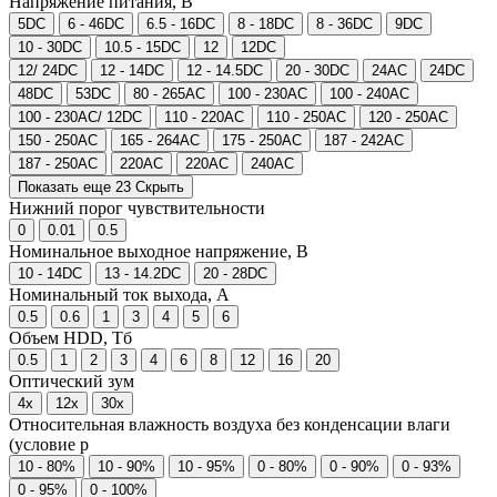
Напряжение питания, В
5DC
6 - 46DC
6.5 - 16DC
8 - 18DC
8 - 36DC
9DC
10 - 30DC
10.5 - 15DC
12
12DC
12/ 24DC
12 - 14DC
12 - 14.5DC
20 - 30DC
24AC
24DC
48DC
53DC
80 - 265AC
100 - 230AC
100 - 240AC
100 - 230AC/ 12DC
110 - 220AC
110 - 250AC
120 - 250AC
150 - 250AC
165 - 264AC
175 - 250AC
187 - 242AC
187 - 250AC
220AC
220АС
240AC
Показать еще 23
Скрыть
Нижний порог чувствительности
0
0.01
0.5
Номинальное выходное напряжение, В
10 - 14DC
13 - 14.2DC
20 - 28DC
Номинальный ток выхода, А
0.5
0.6
1
3
4
5
6
Объем HDD, Тб
0.5
1
2
3
4
6
8
12
16
20
Оптический зум
4x
12x
30x
Относительная влажность воздуха без конденсации влаги
(условие р
10 - 80%
10 - 90%
10 - 95%
0 - 80%
0 - 90%
0 - 93%
0 - 95%
0 - 100%