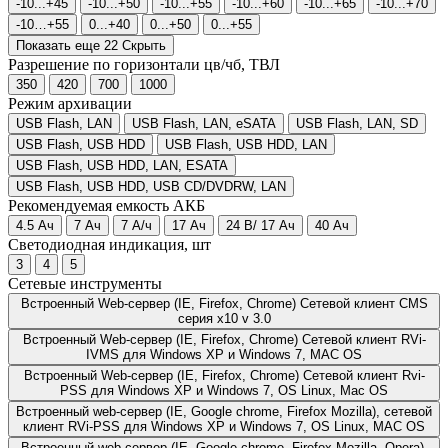
-10...+45
-10...+50
-10...+55
-10...+60
-10...+65
-10...+70
-10…+55
0...+40
0...+50
0...+55
Показать еще 22
Скрыть
Разрешение по горизонтали цв/чб, ТВЛ
350
420
700
1000
Режим архивации
USB Flash, LAN
USB Flash, LAN, eSATA
USB Flash, LAN, SD
USB Flash, USB HDD
USB Flash, USB HDD, LAN
USB Flash, USB HDD, LAN, ESATA
USB Flash, USB HDD, USB CD/DVDRW, LAN
Рекомендуемая емкость АКБ
4.5 Ач
7 Ач
7 А/ч
17 Ач
24 В/ 17 Ач
40 Ач
Светодиодная индикация, шт
3
4
5
Сетевые инструменты
Встроенный Web-сервер (IE, Firefox, Chrome) Cетевой клиент CMS
серия x10 v 3.0
Встроенный Web-сервер (IE, Firefox, Chrome) Сетевой клиент RVi-
IVMS для Windows XP и Windows 7, MAC OS
Встроенный Web-сервер (IE, Firefox, Chrome) Сетевой клиент Rvi-
PSS для Windows XP и Windows 7, OS Linux, Mac OS
Встроенный web-сервер (IE, Google chrome, Firefox Mozilla), сетевой
клиент RVi-PSS для Windows XP и Windows 7, OS Linux, MAC OS
Встроенный web-сервер (IE, Google chrome, Firefox Mozilla, Opera).