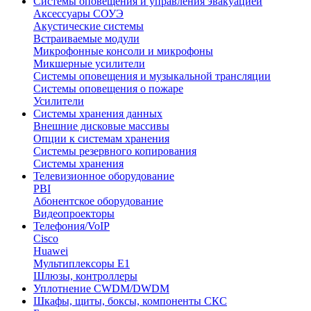
Системы оповещения и управления эвакуацией
Аксессуары СОУЭ
Акустические системы
Встраиваемые модули
Микрофонные консоли и микрофоны
Микшерные усилители
Системы оповещения и музыкальной трансляции
Системы оповещения о пожаре
Усилители
Системы хранения данных
Внешние дисковые массивы
Опции к системам хранения
Системы резервного копирования
Системы хранения
Телевизионное оборудование
PBI
Абонентское оборудование
Видеопроекторы
Телефония/VoIP
Cisco
Huawei
Мультиплексоры E1
Шлюзы, контроллеры
Уплотнение CWDM/DWDM
Шкафы, щиты, боксы, компоненты СКС