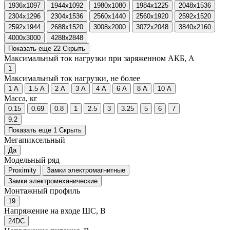
1936x1097
1944x1092
1980x1080
1984x1225
2048x1536
2304x1296
2304x1536
2560x1440
2560x1920
2592x1520
2592x1944
2688x1520
3008x2000
3072x2048
3840x2160
4000x3000
4288x2848
Показать еще 22
Скрыть
Максимальный ток нагрузки при заряженном АКБ, А
1
Максимальный ток нагрузки, не более
1 А
1.5 А
2 А
3 А
4 А
6 А
8 А
10 А
Масса, кг
0.15
0.69
0.8
1
2.5
3
3.25
5
6
7
9.2
Показать еще 1
Скрыть
Мегапиксельный
Да
Модельный ряд
Proximity
Замки электромагнитные
Замки электромеханические
Монтажный профиль
19
Напряжение на входе ШС, В
24DC