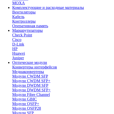
MOXA
Комплектующие и расходные материалы
Вентиляторы
Кабель
Контроллеры
Оперативная память
Маршрутизаторы
Check Point
Cisco
D-Link
HP
Huawei
Juniper
Оптические модули
Конвертеры интерфейсов
Медиаконвертеры
Модули CWDM SFP
Модули CWDM SFP+
Модули DWDM SFP
Модули DWDM SFP+
Модули Fibre Channel
Модули GBIC
Модули QSFP+
Модули QSFP28
Модули SFP