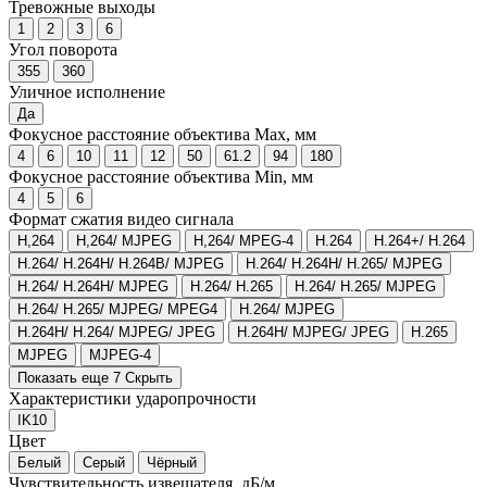
Тревожные выходы
1
2
3
6
Угол поворота
355
360
Уличное исполнение
Да
Фокусное расстояние объектива Max, мм
4
6
10
11
12
50
61.2
94
180
Фокусное расстояние объектива Min, мм
4
5
6
Формат сжатия видео сигнала
H,264
H,264/ MJPEG
H,264/ MPEG-4
H.264
H.264+/ H.264
H.264/ H.264H/ H.264B/ MJPEG
H.264/ H.264H/ H.265/ MJPEG
H.264/ H.264H/ MJPEG
H.264/ H.265
H.264/ H.265/ MJPEG
H.264/ H.265/ MJPEG/ MPEG4
H.264/ MJPEG
H.264H/ H.264/ MJPEG/ JPEG
H.264H/ MJPEG/ JPEG
H.265
MJPEG
MJPEG-4
Показать еще 7
Скрыть
Характеристики ударопрочности
IK10
Цвет
Белый
Серый
Чёрный
Чувствительность извещателя, дБ/м