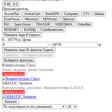
0.05...0.2
Производитель
AccordTec
ActiveCam
BestDVR
Computar
CTV
Dahua
EverFocus
Hikvision
NOVIcam
Optimus
RVi
SpezVision
TRASSIR
VIDEOMAX
VideoNet
WISENET
БОЛИД
Стройкомплекс
Показать еще 8
Скрыть
0
-
19779
р.
Цена
-
р.
Показать еще 81 фильтр
Скрыть
Сбросить
Выберите фильтры
Выберите фильтры
Коммутаторы Cisco
Smart, модули, блоки питания
Смотреть все
SIMATIC Siemens
Контроллеры, дисплеи, Микросистемы LOGO!,
Смотреть все
Каталог