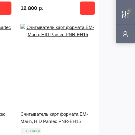
12 800 р.
0
tec
Считыватель карт формата EM-
Marin, HID Parsec PNR-EH15
В наличии