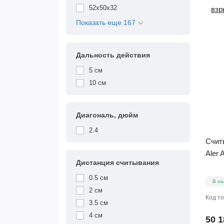
52x50x32
Показать еще 167
Дальность действия
5 см
10 см
Диагональ, дюйм
2.4
Счит
Aler
Дистанция считывания
0.5 см
В на
2 см
Код т
3.5 см
4 см
50 1