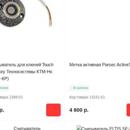
ыватель для ключей Touch
Метка активная Parsec Active
ry Техносистемы КТМ-Нк
-КР)
личии
В наличии
овара:
2386-01
Код товара:
13161-01
р.
4 800 р.