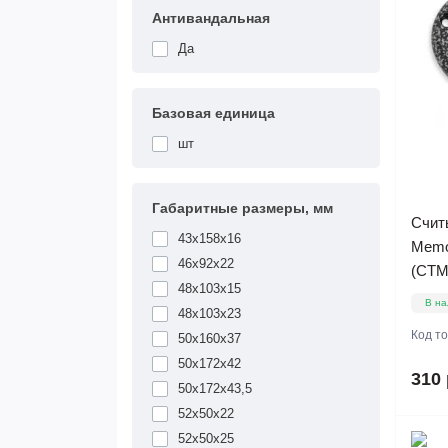
Антивандальная
Да
Базовая единица
шт
Габаритные размеры, мм
Счит
43x158x16
Memo
46x92x22
(СТМ
48x103x15
В на
48x103x23
Код т
50x160x37
50x172x42
310 
50x172x43,5
52x50x22
52x50x25