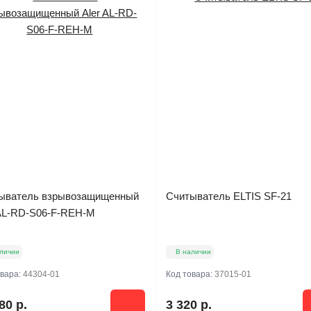
ыватель взрывозащищенный
Считыватель ELTIS SF-21
 AL-RD-S06-F-REH-M
личии
В наличии
овара:
44304-01
Код товара:
37015-01
80 р.
3 320 р.