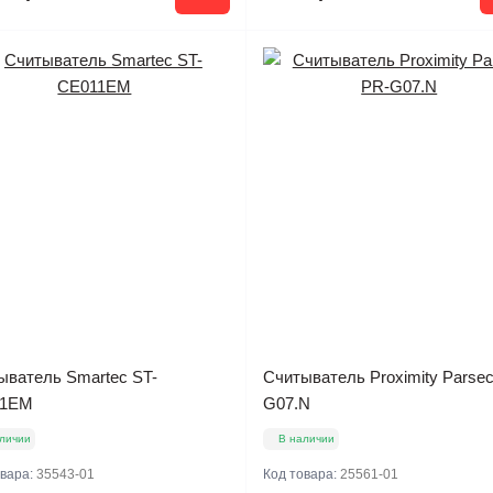
ыватель Smartec ST-
Считыватель Proximity Parse
11EM
G07.N
личии
В наличии
овара:
35543-01
Код товара:
25561-01