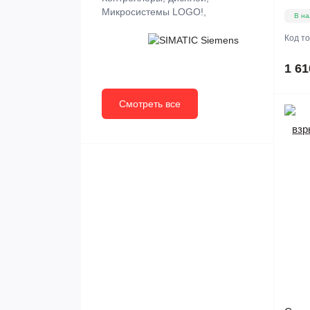
Микросистемы LOGO!,
В на
Код т
1 61
Смотреть все