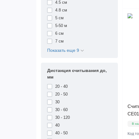
4.5 см
4.8 см
5 см
5-50 м
6 см
7 см
Показать еще 9
Дистанция считывания до,
мм
20 - 40
20 - 50
30
Счит
30 - 60
CE0
30 - 120
В на
40
40 - 50
Код т