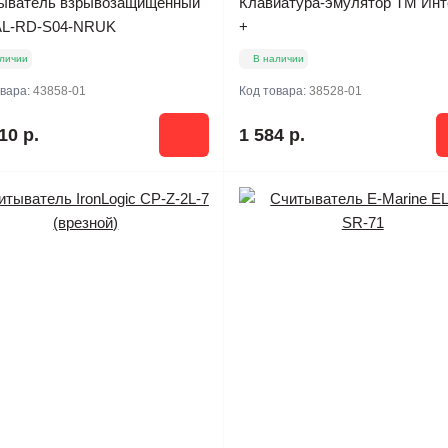
ыватель взрывозащищенный
Клавиатура-эмулятор ТМ Инт
 AL-RD-S04-NRUK
+
личии
В наличии
овара:
43858-01
Код товара:
38528-01
10 р.
1 584 р.