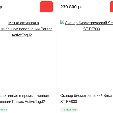
р.
239 800 р.
а активная в промышленном
Сканер биометрический Smar
нении Parsec ActiveTag.I2
ST-FE800
личии
В наличии