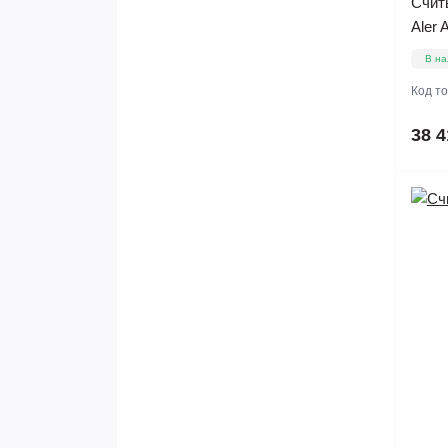
Счит
Aler
В на
Код т
38 4