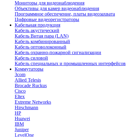
Мониторы для видеонаблюдения
Объективы для камер видеонаблюдения
Программное обеспечение, платы видеозахвата
Цифровые видеорегистраторы
Кабельная продукция
Кабель акустический
Кабель Витая пара (LAN)
Кабель комбинированный
Кабель оптоволоконный
Кабель охранно-пожарной сигнализации
Кабель силовой
Кабель специальных и промышленных интерфейсов
Коммутаторы
3com
Allied Telesis
Brocade Ruckus
Cisco
Eltex
Extreme Networks
Hirschmann
HP
Huawei
IBM
Juniper
LevelOne