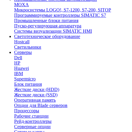
MOXA
Микросистемы LOGO!, S7-1200, S7-200, SITOP
Программируемые контроллеры SIMATIC S7
Промышленные блоки питания
Пуско-регулирующая аппаратура
Системы визуализации SIMATIC HMI
Светотехническое оборудование
Hostcall
Светильники
Серверы
Dell
HP
Huawei
IBM
Supermicro
Блок питания
Жесткие диски (HDD)
Жесткие диски (SSD)
Оперативная память
Опции для Blade серверов
Процессоры
Рабочие станции
Рейд-контроллеры
Серверные опции
Сетевые карты