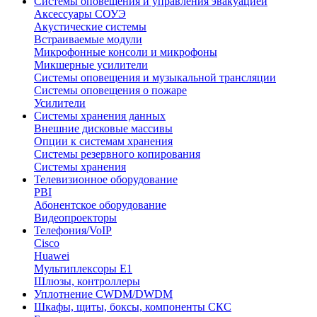
Системы оповещения и управления эвакуацией
Аксессуары СОУЭ
Акустические системы
Встраиваемые модули
Микрофонные консоли и микрофоны
Микшерные усилители
Системы оповещения и музыкальной трансляции
Системы оповещения о пожаре
Усилители
Системы хранения данных
Внешние дисковые массивы
Опции к системам хранения
Системы резервного копирования
Системы хранения
Телевизионное оборудование
PBI
Абонентское оборудование
Видеопроекторы
Телефония/VoIP
Cisco
Huawei
Мультиплексоры E1
Шлюзы, контроллеры
Уплотнение CWDM/DWDM
Шкафы, щиты, боксы, компоненты СКС