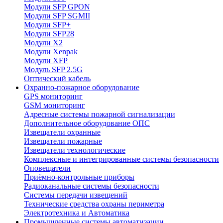
Модули SFP GPON
Модули SFP SGMII
Модули SFP+
Модули SFP28
Модули X2
Модули Xenpak
Модули XFP
Модуль SFP 2.5G
Оптический кабель
Охранно-пожарное оборудование
GPS мониторинг
GSM мониторинг
Адресные системы пожарной сигнализации
Дополнительное оборудование ОПС
Извещатели охранные
Извещатели пожарные
Извещатели технологические
Комплексные и интегрированные системы безопасноcти
Оповещатели
Приёмно-контрольные приборы
Радиоканальные системы безопасности
Системы передачи извещений
Технические средства охраны периметра
Электротехника и Автоматика
Промышленные системы автоматизации