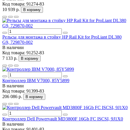
Код товара:
91274-83
10 939 р.
В корзину
Рельсы для монтажа в стойку HP Rail Kit for ProLiant DL380
G9, 729870-002
В наличии
Код товара:
91252-83
7 133 р.
В корзину
Контроллер IBM V7000, 85Y5899
В наличии
Код товара:
91399-83
206 086 р.
В корзину
Контроллер Dell Powervault MD3800F 16Gb FC ISCSI, 9J1X0
В наличии
Код товара:
91401-83