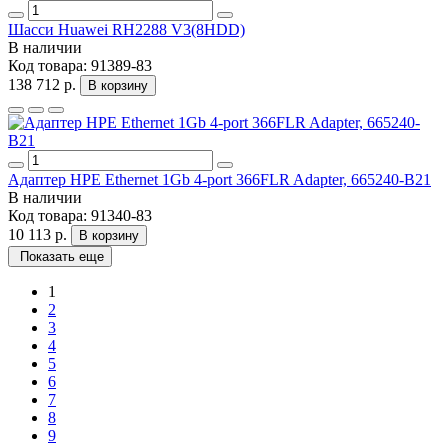
Шасси Huawei RH2288 V3(8HDD)
В наличии
Код товара:
91389-83
138 712 р.
В корзину
Адаптер HPE Ethernet 1Gb 4-port 366FLR Adapter, 665240-B21
В наличии
Код товара:
91340-83
10 113 р.
В корзину
Показать еще
1
2
3
4
5
6
7
8
9