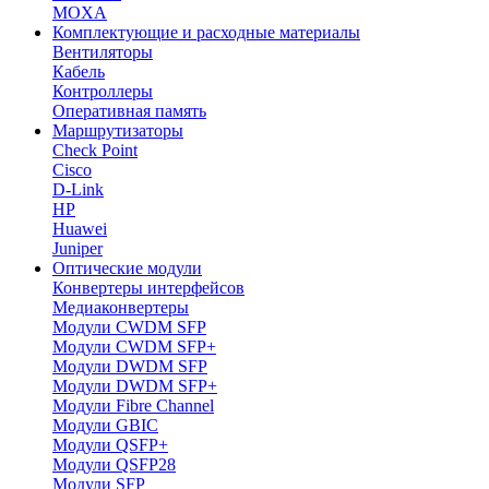
MOXA
Комплектующие и расходные материалы
Вентиляторы
Кабель
Контроллеры
Оперативная память
Маршрутизаторы
Check Point
Cisco
D-Link
HP
Huawei
Juniper
Оптические модули
Конвертеры интерфейсов
Медиаконвертеры
Модули CWDM SFP
Модули CWDM SFP+
Модули DWDM SFP
Модули DWDM SFP+
Модули Fibre Channel
Модули GBIC
Модули QSFP+
Модули QSFP28
Модули SFP