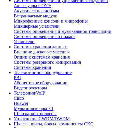
Системы оповещения и управления эвакуацией
Аксессуары СОУЭ
Акустические системы
Встраиваемые модули
Микрофонные консоли и микрофоны
Микшерные усилители
Системы оповещения и музыкальной трансляции
Системы оповещения о пожаре
Усилители
Системы хранения данных
Внешние дисковые массивы
Опции к системам хранения
Системы резервного копирования
Системы хранения
Телевизионное оборудование
PBI
Абонентское оборудование
Видеопроекторы
Телефония/VoIP
Cisco
Huawei
Мультиплексоры E1
Шлюзы, контроллеры
Уплотнение CWDM/DWDM
Шкафы, щиты, боксы, компоненты СКС