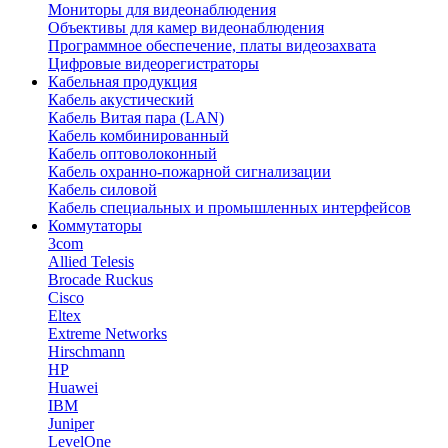
Мониторы для видеонаблюдения
Объективы для камер видеонаблюдения
Программное обеспечение, платы видеозахвата
Цифровые видеорегистраторы
Кабельная продукция
Кабель акустический
Кабель Витая пара (LAN)
Кабель комбинированный
Кабель оптоволоконный
Кабель охранно-пожарной сигнализации
Кабель силовой
Кабель специальных и промышленных интерфейсов
Коммутаторы
3com
Allied Telesis
Brocade Ruckus
Cisco
Eltex
Extreme Networks
Hirschmann
HP
Huawei
IBM
Juniper
LevelOne