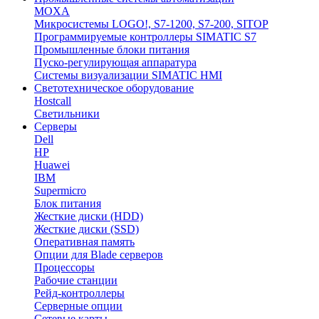
MOXA
Микросистемы LOGO!, S7-1200, S7-200, SITOP
Программируемые контроллеры SIMATIC S7
Промышленные блоки питания
Пуско-регулирующая аппаратура
Системы визуализации SIMATIC HMI
Светотехническое оборудование
Hostcall
Светильники
Серверы
Dell
HP
Huawei
IBM
Supermicro
Блок питания
Жесткие диски (HDD)
Жесткие диски (SSD)
Оперативная память
Опции для Blade серверов
Процессоры
Рабочие станции
Рейд-контроллеры
Серверные опции
Сетевые карты