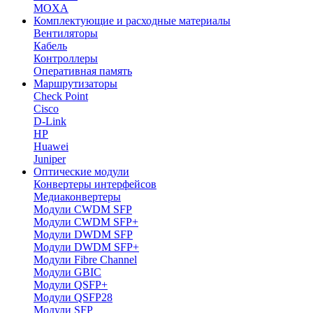
MOXA
Комплектующие и расходные материалы
Вентиляторы
Кабель
Контроллеры
Оперативная память
Маршрутизаторы
Check Point
Cisco
D-Link
HP
Huawei
Juniper
Оптические модули
Конвертеры интерфейсов
Медиаконвертеры
Модули CWDM SFP
Модули CWDM SFP+
Модули DWDM SFP
Модули DWDM SFP+
Модули Fibre Channel
Модули GBIC
Модули QSFP+
Модули QSFP28
Модули SFP