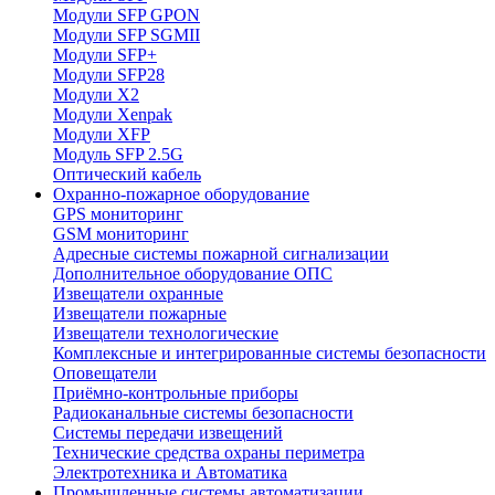
Модули SFP GPON
Модули SFP SGMII
Модули SFP+
Модули SFP28
Модули X2
Модули Xenpak
Модули XFP
Модуль SFP 2.5G
Оптический кабель
Охранно-пожарное оборудование
GPS мониторинг
GSM мониторинг
Адресные системы пожарной сигнализации
Дополнительное оборудование ОПС
Извещатели охранные
Извещатели пожарные
Извещатели технологические
Комплексные и интегрированные системы безопасноcти
Оповещатели
Приёмно-контрольные приборы
Радиоканальные системы безопасности
Системы передачи извещений
Технические средства охраны периметра
Электротехника и Автоматика
Промышленные системы автоматизации