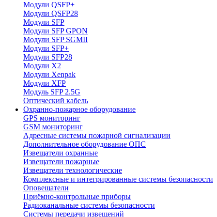
Модули QSFP+
Модули QSFP28
Модули SFP
Модули SFP GPON
Модули SFP SGMII
Модули SFP+
Модули SFP28
Модули X2
Модули Xenpak
Модули XFP
Модуль SFP 2.5G
Оптический кабель
Охранно-пожарное оборудование
GPS мониторинг
GSM мониторинг
Адресные системы пожарной сигнализации
Дополнительное оборудование ОПС
Извещатели охранные
Извещатели пожарные
Извещатели технологические
Комплексные и интегрированные системы безопасноcти
Оповещатели
Приёмно-контрольные приборы
Радиоканальные системы безопасности
Системы передачи извещений