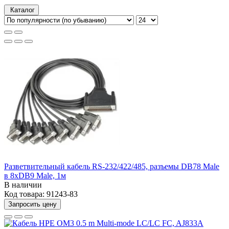
Каталог
Разветвительный кабель RS-232/422/485, разъемы DB78 Male
в 8xDB9 Male, 1м
В наличии
Код товара:
91243-83
Запросить цену