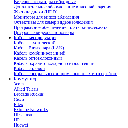
Видеорегистраторы гибридные
Дополнительное оборудование видеонаблюдения
Жесткие диски (HDD)
Мониторы для видеонаблюдения
Объективы для камер видеонаблюдения
Программное обеспечение, платы видеозахвата
Цифровые видеорегистраторы
Кабельная продукция
Кабель акустический
Кабель Витая пара (LAN)
Кабель комбинированный
Кабель оптоволоконный
Кабель охранно-пожарной сигнализации
Кабель силовой
Кабель специальных и промышленных интерфейсов
Коммутаторы
3com
Allied Telesis
Brocade Ruckus
Cisco
Eltex
Extreme Networks
Hirschmann
HP
Huawei