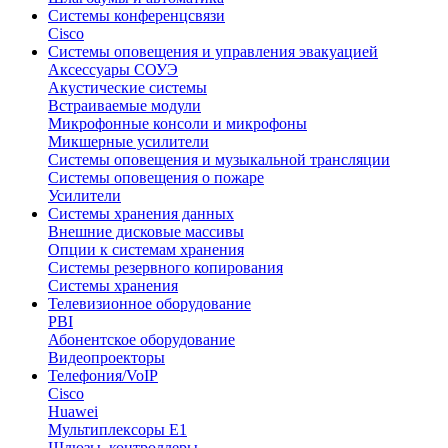
Системы конференцсвязи
Cisco
Системы оповещения и управления эвакуацией
Аксессуары СОУЭ
Акустические системы
Встраиваемые модули
Микрофонные консоли и микрофоны
Микшерные усилители
Системы оповещения и музыкальной трансляции
Системы оповещения о пожаре
Усилители
Системы хранения данных
Внешние дисковые массивы
Опции к системам хранения
Системы резервного копирования
Системы хранения
Телевизионное оборудование
PBI
Абонентское оборудование
Видеопроекторы
Телефония/VoIP
Cisco
Huawei
Мультиплексоры E1
Шлюзы, контроллеры