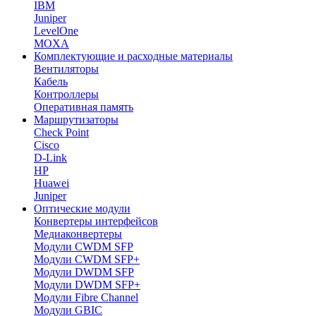
IBM
Juniper
LevelOne
MOXA
Комплектующие и расходные материалы
Вентиляторы
Кабель
Контроллеры
Оперативная память
Маршрутизаторы
Check Point
Cisco
D-Link
HP
Huawei
Juniper
Оптические модули
Конвертеры интерфейсов
Медиаконвертеры
Модули CWDM SFP
Модули CWDM SFP+
Модули DWDM SFP
Модули DWDM SFP+
Модули Fibre Channel
Модули GBIC