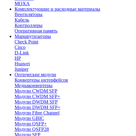
MOXA
Комплектующие и расходные материалы
Вентиляторы
Кабель
Контроллеры
Оперативная память
Маршрутизаторы
Check Point
Cisco
D-Link
HP
Huawei
Juniper
Оптические модули
Конвертеры интерфейсов
Медиаконвертеры
Модули CWDM SFP
Модули CWDM SFP+
Модули DWDM SFP
Модули DWDM SFP+
Модули Fibre Channel
Модули GBIC
Модули QSFP+
Модули QSFP28
Модули SFP