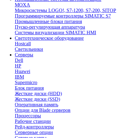
MOXA
Микросистемы LOGO!, S7-1200, S7-200, SITOP
Программируемые контроллеры SIMATIC S7
Промышленные блоки питания
Пуско-регулирующая аппаратура
Системы визуализации SIMATIC HMI
Светотехническое оборудование
Hostcall
Светильники
Серверы
Dell
HP
Huawei
IBM
Supermicro
Блок питания
Жесткие диски (HDD)
Жесткие диски (SSD)
Оперативная память
Опции для Blade серверов
Процессоры
Рабочие станции
Рейд-контроллеры
Серверные опции
Сетевые карты