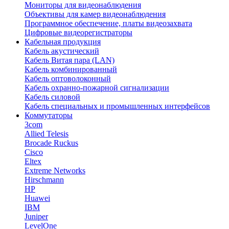
Мониторы для видеонаблюдения
Объективы для камер видеонаблюдения
Программное обеспечение, платы видеозахвата
Цифровые видеорегистраторы
Кабельная продукция
Кабель акустический
Кабель Витая пара (LAN)
Кабель комбинированный
Кабель оптоволоконный
Кабель охранно-пожарной сигнализации
Кабель силовой
Кабель специальных и промышленных интерфейсов
Коммутаторы
3com
Allied Telesis
Brocade Ruckus
Cisco
Eltex
Extreme Networks
Hirschmann
HP
Huawei
IBM
Juniper
LevelOne