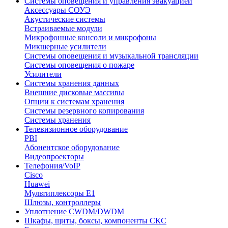
Системы оповещения и управления эвакуацией
Аксессуары СОУЭ
Акустические системы
Встраиваемые модули
Микрофонные консоли и микрофоны
Микшерные усилители
Системы оповещения и музыкальной трансляции
Системы оповещения о пожаре
Усилители
Системы хранения данных
Внешние дисковые массивы
Опции к системам хранения
Системы резервного копирования
Системы хранения
Телевизионное оборудование
PBI
Абонентское оборудование
Видеопроекторы
Телефония/VoIP
Cisco
Huawei
Мультиплексоры E1
Шлюзы, контроллеры
Уплотнение CWDM/DWDM
Шкафы, щиты, боксы, компоненты СКС