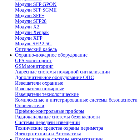
Модули SFP GPON
Модули SFP SGMII
Модули SFP+
Модули SFP28
Модули X2
Модули Xenpak
Модули XFP
Модуль SFP 2.5G
Оптический кабель
Охранно-пожарное оборудование
GPS мониторинг
GSM мониторинг
Адресные системы пожарной сигнализации
Дополнительное оборудование ОПС
Извещатели охранные
Извещатели пожарные
Извещатели технологические
Комплексные и интегрированные системы безопасноcти
Оповещатели
Приёмно-контрольные приборы
Радиоканальные системы безопасности
Системы передачи извещений
Технические средства охраны периметра
Электротехника и Автоматика
Промышленные системы автоматизации