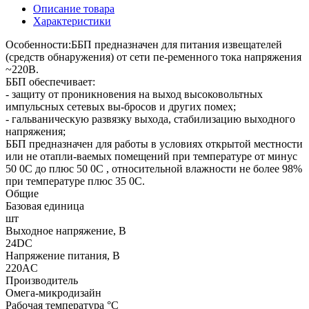
Описание товара
Характеристики
Особенности:ББП предназначен для питания извещателей
(средств обнаружения) от сети пе-ременного тока напряжения
~220В.
ББП обеспечивает:
- защиту от проникновения на выход высоковольтных
импульсных сетевых вы-бросов и других помех;
- гальваническую развязку выхода, стабилизацию выходного
напряжения;
ББП предназначен для работы в условиях открытой местности
или не отапли-ваемых помещений при температуре от минус
50 0С до плюс 50 0С , относительной влажности не более 98%
при температуре плюс 35 0С.
Общие
Базовая единица
шт
Выходное напряжение, В
24DC
Напряжение питания, В
220AC
Производитель
Омега-микродизайн
Рабочая температура °C