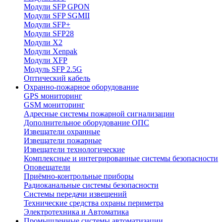
Модули SFP GPON
Модули SFP SGMII
Модули SFP+
Модули SFP28
Модули X2
Модули Xenpak
Модули XFP
Модуль SFP 2.5G
Оптический кабель
Охранно-пожарное оборудование
GPS мониторинг
GSM мониторинг
Адресные системы пожарной сигнализации
Дополнительное оборудование ОПС
Извещатели охранные
Извещатели пожарные
Извещатели технологические
Комплексные и интегрированные системы безопасноcти
Оповещатели
Приёмно-контрольные приборы
Радиоканальные системы безопасности
Системы передачи извещений
Технические средства охраны периметра
Электротехника и Автоматика
Промышленные системы автоматизации