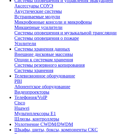
Системы оповещения и управления эвакуацией
Аксессуары СОУЭ
Акустические системы
Встраиваемые модули
Микрофонные консоли и микрофоны
Микшерные усилители
Системы оповещения и музыкальной трансляции
Системы оповещения о пожаре
Усилители
Системы хранения данных
Внешние дисковые массивы
Опции к системам хранения
Системы резервного копирования
Системы хранения
Телевизионное оборудование
PBI
Абонентское оборудование
Видеопроекторы
Телефония/VoIP
Cisco
Huawei
Мультиплексоры E1
Шлюзы, контроллеры
Уплотнение CWDM/DWDM
Шкафы, щиты, боксы, компоненты СКС