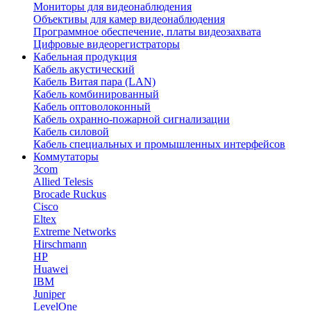
Мониторы для видеонаблюдения
Объективы для камер видеонаблюдения
Программное обеспечение, платы видеозахвата
Цифровые видеорегистраторы
Кабельная продукция
Кабель акустический
Кабель Витая пара (LAN)
Кабель комбинированный
Кабель оптоволоконный
Кабель охранно-пожарной сигнализации
Кабель силовой
Кабель специальных и промышленных интерфейсов
Коммутаторы
3com
Allied Telesis
Brocade Ruckus
Cisco
Eltex
Extreme Networks
Hirschmann
HP
Huawei
IBM
Juniper
LevelOne