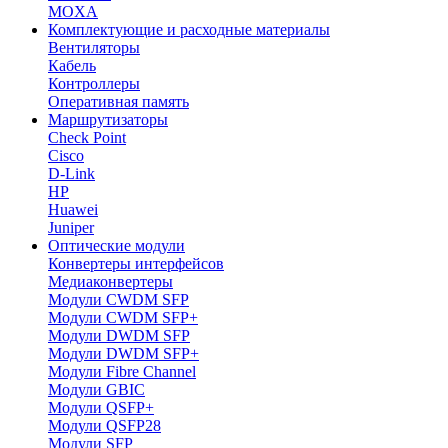
MOXA
Комплектующие и расходные материалы
Вентиляторы
Кабель
Контроллеры
Оперативная память
Маршрутизаторы
Check Point
Cisco
D-Link
HP
Huawei
Juniper
Оптические модули
Конвертеры интерфейсов
Медиаконвертеры
Модули CWDM SFP
Модули CWDM SFP+
Модули DWDM SFP
Модули DWDM SFP+
Модули Fibre Channel
Модули GBIC
Модули QSFP+
Модули QSFP28
Модули SFP