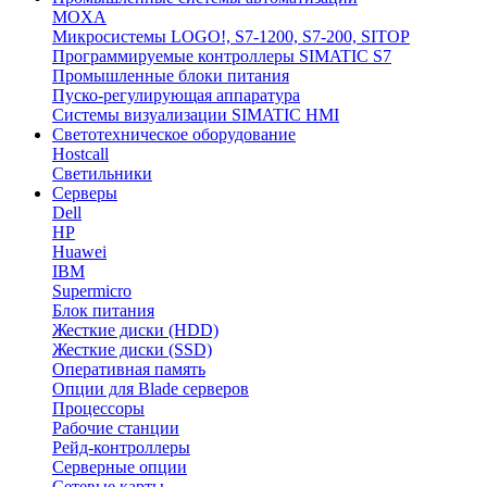
MOXA
Микросистемы LOGO!, S7-1200, S7-200, SITOP
Программируемые контроллеры SIMATIC S7
Промышленные блоки питания
Пуско-регулирующая аппаратура
Системы визуализации SIMATIC HMI
Светотехническое оборудование
Hostcall
Светильники
Серверы
Dell
HP
Huawei
IBM
Supermicro
Блок питания
Жесткие диски (HDD)
Жесткие диски (SSD)
Оперативная память
Опции для Blade серверов
Процессоры
Рабочие станции
Рейд-контроллеры
Серверные опции
Сетевые карты