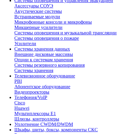
Системы оповещения и управления эвакуацией
Аксессуары СОУЭ
Акустические системы
Встраиваемые модули
Микрофонные консоли и микрофоны
Микшерные усилители
Системы оповещения и музыкальной трансляции
Системы оповещения о пожаре
Усилители
Системы хранения данных
Внешние дисковые массивы
Опции к системам хранения
Системы резервного копирования
Системы хранения
Телевизионное оборудование
PBI
Абонентское оборудование
Видеопроекторы
Телефония/VoIP
Cisco
Huawei
Мультиплексоры E1
Шлюзы, контроллеры
Уплотнение CWDM/DWDM
Шкафы, щиты, боксы, компоненты СКС