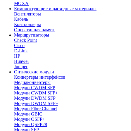
MOXA
Комплектующие и расходные материалы
Вентиляторы
Кабель
Контроллеры
Оперативная память
Маршрутизаторы
Check Point
Cisco
D-Link
HP
Huawei
Juniper
Оптические модули
Конвертеры интерфейсов
Медиаконвертеры
Модули CWDM SFP
Модули CWDM SFP+
Модули DWDM SFP
Модули DWDM SFP+
Модули Fibre Channel
Модули GBIC
Модули QSFP+
Модули QSFP28
Модули SFP