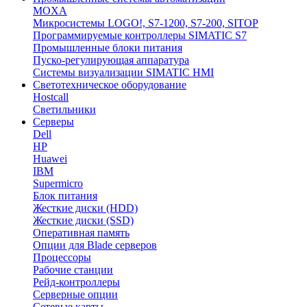
MOXA
Микросистемы LOGO!, S7-1200, S7-200, SITOP
Программируемые контроллеры SIMATIC S7
Промышленные блоки питания
Пуско-регулирующая аппаратура
Системы визуализации SIMATIC HMI
Светотехническое оборудование
Hostcall
Светильники
Серверы
Dell
HP
Huawei
IBM
Supermicro
Блок питания
Жесткие диски (HDD)
Жесткие диски (SSD)
Оперативная память
Опции для Blade серверов
Процессоры
Рабочие станции
Рейд-контроллеры
Серверные опции
Сетевые карты