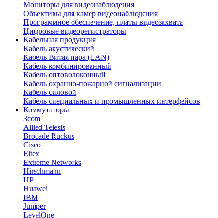
Мониторы для видеонаблюдения
Объективы для камер видеонаблюдения
Программное обеспечение, платы видеозахвата
Цифровые видеорегистраторы
Кабельная продукция
Кабель акустический
Кабель Витая пара (LAN)
Кабель комбинированный
Кабель оптоволоконный
Кабель охранно-пожарной сигнализации
Кабель силовой
Кабель специальных и промышленных интерфейсов
Коммутаторы
3com
Allied Telesis
Brocade Ruckus
Cisco
Eltex
Extreme Networks
Hirschmann
HP
Huawei
IBM
Juniper
LevelOne