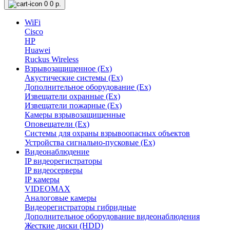
0
0 р.
WiFi
Cisco
HP
Huawei
Ruckus Wireless
Взрывозащищенное (Ex)
Акустические системы (Ex)
Дополнительное оборудование (Ex)
Извещатели охранные (Ex)
Извещатели пожарные (Ex)
Камеры взрывозащищенные
Оповещатели (Ex)
Системы для охраны взрывоопасных объектов
Устройства сигнально-пусковые (Ex)
Видеонаблюдение
IP видеорегистраторы
IP видеосерверы
IP камеры
VIDEOMAX
Аналоговые камеры
Видеорегистраторы гибридные
Дополнительное оборудование видеонаблюдения
Жесткие диски (HDD)