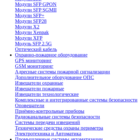
Модули SFP GPON
Модули SFP SGMII
Модули SFP+
Модули SFP28
Модули X2
Модули Xenpak
Модули XFP
Модуль SFP 2.5G
Оптический кабель
Охранно-пожарное оборудование
GPS мониторинг
GSM мониторинг
Адресные системы пожарной сигнализации
Дополнительное оборудование ОПС
Извещатели охранные
Извещатели пожарные
Извещатели технологические
Комплексные и интегрированные системы безопасноcти
Оповещатели
Приёмно-контрольные приборы
Радиоканальные системы безопасности
Системы передачи извещений
Технические средства охраны периметра
Электротехника и Автоматика
Промышленные системы автоматизации