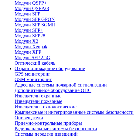
Модули QSFP+
Модули QSFP28
Модули SFP
Модули SFP GPON
Модули SFP SGMII
Модули SFP+
Модули SFP28
Модули X2
Модули Xenpak
Модули XFP
Модуль SFP 2.5G
Оптический кабель
Охранно-пожарное оборудование
GPS мониторинг
GSM мониторинг
Адресные системы пожарной сигнализации
Дополнительное оборудование ОПС
Извещатели охранные
Извещатели пожарные
Извещатели технологические
Комплексные и интегрированные системы безопасноcти
Оповещатели
Приёмно-контрольные приборы
Радиоканальные системы безопасности
Системы передачи извещений