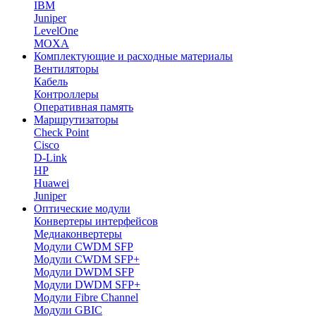
IBM
Juniper
LevelOne
MOXA
Комплектующие и расходные материалы
Вентиляторы
Кабель
Контроллеры
Оперативная память
Маршрутизаторы
Check Point
Cisco
D-Link
HP
Huawei
Juniper
Оптические модули
Конвертеры интерфейсов
Медиаконвертеры
Модули CWDM SFP
Модули CWDM SFP+
Модули DWDM SFP
Модули DWDM SFP+
Модули Fibre Channel
Модули GBIC