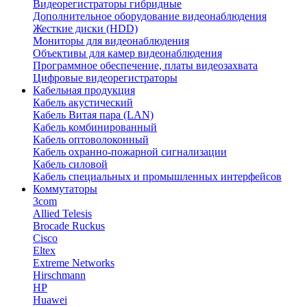
Видеорегистраторы гибридные
Дополнительное оборудование видеонаблюдения
Жесткие диски (HDD)
Мониторы для видеонаблюдения
Объективы для камер видеонаблюдения
Программное обеспечение, платы видеозахвата
Цифровые видеорегистраторы
Кабельная продукция
Кабель акустический
Кабель Витая пара (LAN)
Кабель комбинированный
Кабель оптоволоконный
Кабель охранно-пожарной сигнализации
Кабель силовой
Кабель специальных и промышленных интерфейсов
Коммутаторы
3com
Allied Telesis
Brocade Ruckus
Cisco
Eltex
Extreme Networks
Hirschmann
HP
Huawei