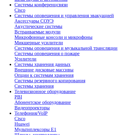
Системы конференцсвязи
Cisco
Системы оповещения и управления эвакуацией
Аксессуары СОУЭ
Акустические системы
Встраиваемые модули
Микрофонные консоли и микрофоны
Микшерные усилители
Системы оповещения и музыкальной трансляции
Системы оповещения о пожаре
Усилители
Системы хранения данных
Внешние дисковые массивы
Опции к системам хранения
Системы резервного копирования
Системы хранения
Телевизионное оборудование
PBI
Абонентское оборудование
Видеопроекторы
Телефония/VoIP
Cisco
Huawei
Мультиплексоры E1
Шлюзы, контроллеры