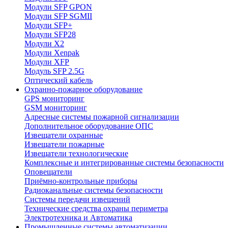
Модули SFP GPON
Модули SFP SGMII
Модули SFP+
Модули SFP28
Модули X2
Модули Xenpak
Модули XFP
Модуль SFP 2.5G
Оптический кабель
Охранно-пожарное оборудование
GPS мониторинг
GSM мониторинг
Адресные системы пожарной сигнализации
Дополнительное оборудование ОПС
Извещатели охранные
Извещатели пожарные
Извещатели технологические
Комплексные и интегрированные системы безопасноcти
Оповещатели
Приёмно-контрольные приборы
Радиоканальные системы безопасности
Системы передачи извещений
Технические средства охраны периметра
Электротехника и Автоматика
Промышленные системы автоматизации