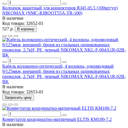
Колпачок защитный для коннекторов RJ45 d5.5 (100шт/уп)
NIKOMAX (NMC-RJBOOT55A-TR-100)
В наличии
Код товара:
32652-01
527 р.
В корзину
Кабель волоконно-оптический, 4 волокна, одномодовый
9/125мкм, внешний, броня из стальных оцинкованных
проволок, 2.7кН, PE, черный NIKOMAX NKL-F-004A1R-02B-
BK
В наличии
Код товара:
32653-01
Запросить цену
Коммутатор координатно-матричный ELTIS КМ100-7.2
В наличии