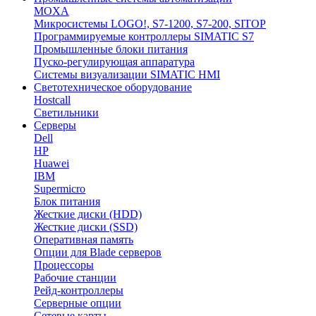
MOXA
Микросистемы LOGO!, S7-1200, S7-200, SITOP
Программируемые контроллеры SIMATIC S7
Промышленные блоки питания
Пуско-регулирующая аппаратура
Системы визуализации SIMATIC HMI
Светотехническое оборудование
Hostcall
Светильники
Серверы
Dell
HP
Huawei
IBM
Supermicro
Блок питания
Жесткие диски (HDD)
Жесткие диски (SSD)
Оперативная память
Опции для Blade серверов
Процессоры
Рабочие станции
Рейд-контроллеры
Серверные опции
Сетевые карты