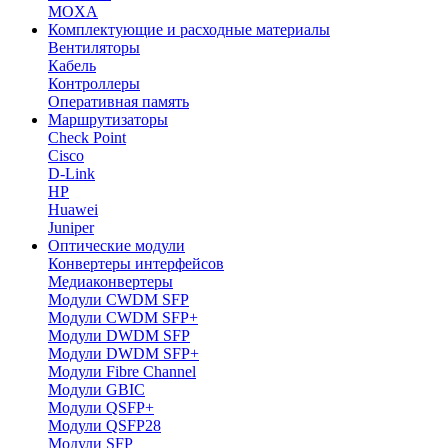
MOXA
Комплектующие и расходные материалы
Вентиляторы
Кабель
Контроллеры
Оперативная память
Маршрутизаторы
Check Point
Cisco
D-Link
HP
Huawei
Juniper
Оптические модули
Конвертеры интерфейсов
Медиаконвертеры
Модули CWDM SFP
Модули CWDM SFP+
Модули DWDM SFP
Модули DWDM SFP+
Модули Fibre Channel
Модули GBIC
Модули QSFP+
Модули QSFP28
Модули SFP