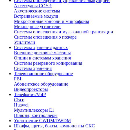
Системы оповещения и управления эвакуацией
Аксессуары СОУЭ
Акустические системы
Встраиваемые модули
Микрофонные консоли и микрофоны
Микшерные усилители
Системы оповещения и музыкальной трансляции
Системы оповещения о пожаре
Усилители
Системы хранения данных
Внешние дисковые массивы
Опции к системам хранения
Системы резервного копирования
Системы хранения
Телевизионное оборудование
PBI
Абонентское оборудование
Видеопроекторы
Телефония/VoIP
Cisco
Huawei
Мультиплексоры E1
Шлюзы, контроллеры
Уплотнение CWDM/DWDM
Шкафы, щиты, боксы, компоненты СКС