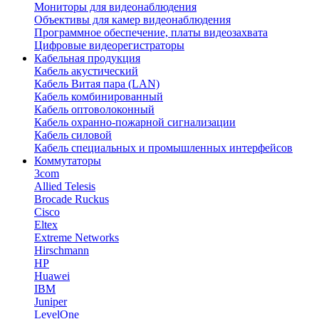
Мониторы для видеонаблюдения
Объективы для камер видеонаблюдения
Программное обеспечение, платы видеозахвата
Цифровые видеорегистраторы
Кабельная продукция
Кабель акустический
Кабель Витая пара (LAN)
Кабель комбинированный
Кабель оптоволоконный
Кабель охранно-пожарной сигнализации
Кабель силовой
Кабель специальных и промышленных интерфейсов
Коммутаторы
3com
Allied Telesis
Brocade Ruckus
Cisco
Eltex
Extreme Networks
Hirschmann
HP
Huawei
IBM
Juniper
LevelOne