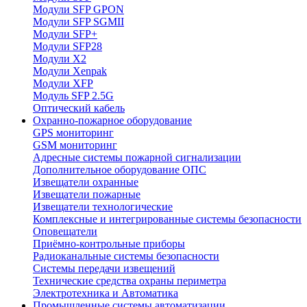
Модули SFP GPON
Модули SFP SGMII
Модули SFP+
Модули SFP28
Модули X2
Модули Xenpak
Модули XFP
Модуль SFP 2.5G
Оптический кабель
Охранно-пожарное оборудование
GPS мониторинг
GSM мониторинг
Адресные системы пожарной сигнализации
Дополнительное оборудование ОПС
Извещатели охранные
Извещатели пожарные
Извещатели технологические
Комплексные и интегрированные системы безопасноcти
Оповещатели
Приёмно-контрольные приборы
Радиоканальные системы безопасности
Системы передачи извещений
Технические средства охраны периметра
Электротехника и Автоматика
Промышленные системы автоматизации