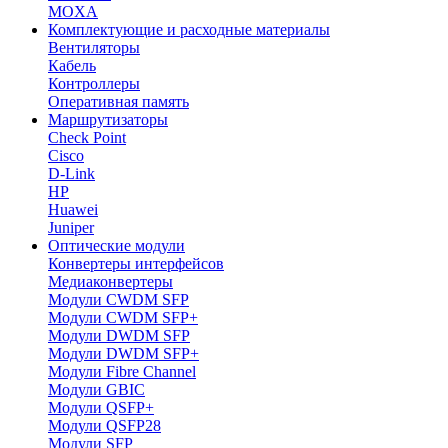
MOXA
Комплектующие и расходные материалы
Вентиляторы
Кабель
Контроллеры
Оперативная память
Маршрутизаторы
Check Point
Cisco
D-Link
HP
Huawei
Juniper
Оптические модули
Конвертеры интерфейсов
Медиаконвертеры
Модули CWDM SFP
Модули CWDM SFP+
Модули DWDM SFP
Модули DWDM SFP+
Модули Fibre Channel
Модули GBIC
Модули QSFP+
Модули QSFP28
Модули SFP