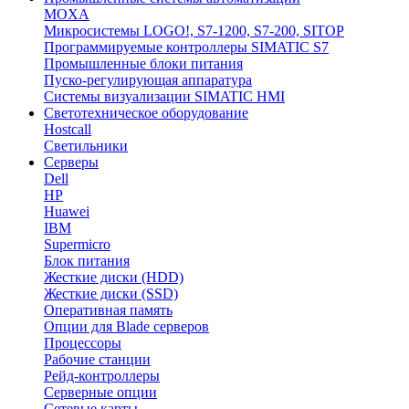
MOXA
Микросистемы LOGO!, S7-1200, S7-200, SITOP
Программируемые контроллеры SIMATIC S7
Промышленные блоки питания
Пуско-регулирующая аппаратура
Системы визуализации SIMATIC HMI
Светотехническое оборудование
Hostcall
Светильники
Серверы
Dell
HP
Huawei
IBM
Supermicro
Блок питания
Жесткие диски (HDD)
Жесткие диски (SSD)
Оперативная память
Опции для Blade серверов
Процессоры
Рабочие станции
Рейд-контроллеры
Серверные опции
Сетевые карты