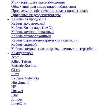
Мониторы для видеонаблюдения
Объективы для камер видеонаблюдения
Программное обеспечение, платы видеозахвата
Цифровые видеорегистраторы
Кабельная продукция
Кабель акустический
Кабель Витая пара (LAN)
Кабель комбинированный
Кабель оптоволоконный
Кабель охранно-пожарной сигнализации
Кабель силовой
Кабель специальных и промышленных интерфейсов
Коммутаторы
3com
Allied Telesis
Brocade Ruckus
Cisco
Eltex
Extreme Networks
Hirschmann
HP
Huawei
IBM
Juniper
LevelOne