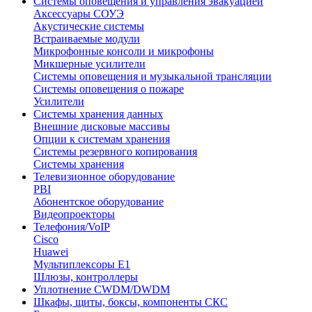
Системы оповещения и управления эвакуацией
Аксессуары СОУЭ
Акустические системы
Встраиваемые модули
Микрофонные консоли и микрофоны
Микшерные усилители
Системы оповещения и музыкальной трансляции
Системы оповещения о пожаре
Усилители
Системы хранения данных
Внешние дисковые массивы
Опции к системам хранения
Системы резервного копирования
Системы хранения
Телевизионное оборудование
PBI
Абонентское оборудование
Видеопроекторы
Телефония/VoIP
Cisco
Huawei
Мультиплексоры E1
Шлюзы, контроллеры
Уплотнение CWDM/DWDM
Шкафы, щиты, боксы, компоненты СКС