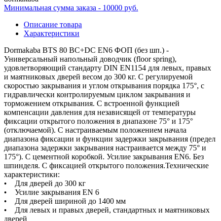
Минимальная сумма заказа - 10000 руб.
Описание товара
Характеристики
Dormakaba BTS 80 BC+DC EN6 ФОП (без шп.) -
Универсальный напольный доводчик (floor spring),
удовлетворяющий стандарту DIN EN1154 для левых, правых
и маятниковых дверей весом до 300 кг. С регулируемой
скоростью закрывания и углом открывания порядка 175°, с
гидравлически контролируемым циклом закрывания и
торможением открывания. С встроенной функцией
компенсации давления для независящей от температуры
фиксации открытого положения в диапазоне 75° и 175°
(отключаемой). С настраиваемым положением начала
диапазона фиксации и функции задержки закрывания (предел
диапазона задержки закрывания настраивается между 75° и
175°). С цементной коробкой. Усилие закрывания EN6. Без
шпинделя. С фиксацией открытого положения.Технические
характеристики:
• Для дверей до 300 кг
• Усилие закрывания EN 6
• Для дверей шириной до 1400 мм
• Для левых и правых дверей, стандартных и маятниковых
дверей