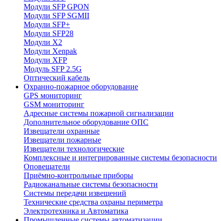
Модули SFP GPON
Модули SFP SGMII
Модули SFP+
Модули SFP28
Модули X2
Модули Xenpak
Модули XFP
Модуль SFP 2.5G
Оптический кабель
Охранно-пожарное оборудование
GPS мониторинг
GSM мониторинг
Адресные системы пожарной сигнализации
Дополнительное оборудование ОПС
Извещатели охранные
Извещатели пожарные
Извещатели технологические
Комплексные и интегрированные системы безопасноcти
Оповещатели
Приёмно-контрольные приборы
Радиоканальные системы безопасности
Системы передачи извещений
Технические средства охраны периметра
Электротехника и Автоматика
Промышленные системы автоматизации