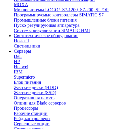
MOXA
Микросистемы LOGO!, S7-1200, S7-200, SITOP
Программируемые контроллеры SIMATIC S7
Промышленные блоки питания
Пуско-регулирующая аппаратура
Системы визуализации SIMATIC HMI
Светотехническое оборудование
Hostcall
Светильники
Серверы
Dell
HP
Huawei
IBM
Supermicro
Блок питания
Жесткие диски (HDD)
Жесткие диски (SSD)
Оперативная память
Опции для Blade серверов
Процессоры
Рабочие станции
Рейд-контроллеры
Серверные опции
Сетевые карты