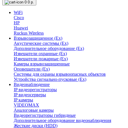
0
0 р.
WiFi
Cisco
HP
Huawei
Ruckus Wireless
Взрывозащищенное (Ex)
Акустические системы (Ex)
Дополнительное оборудование (Ex)
Извещатели охранные (Ex)
Извещатели пожарные (Ex)
Камеры взрывозащищенные
Оповещатели (Ex)
Системы для охраны взрывоопасных объектов
Устройства сигнально-пусковые (Ex)
Видеонаблюдение
IP видеорегистраторы
IP видеосерверы
IP камеры
VIDEOMAX
Аналоговые камеры
Видеорегистраторы гибридные
Дополнительное оборудование видеонаблюдения
Жесткие диски (HDD)