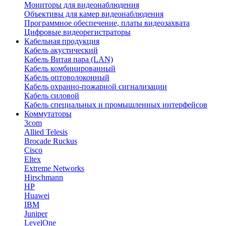
Мониторы для видеонаблюдения
Объективы для камер видеонаблюдения
Программное обеспечение, платы видеозахвата
Цифровые видеорегистраторы
Кабельная продукция
Кабель акустический
Кабель Витая пара (LAN)
Кабель комбинированный
Кабель оптоволоконный
Кабель охранно-пожарной сигнализации
Кабель силовой
Кабель специальных и промышленных интерфейсов
Коммутаторы
3com
Allied Telesis
Brocade Ruckus
Cisco
Eltex
Extreme Networks
Hirschmann
HP
Huawei
IBM
Juniper
LevelOne