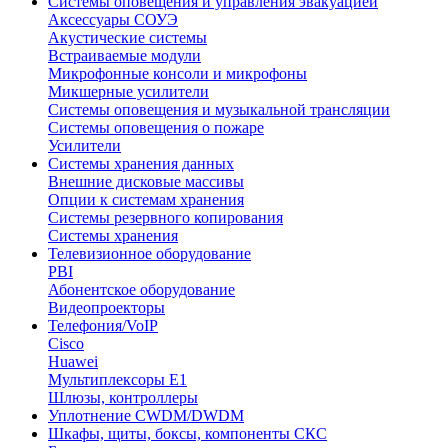
Системы оповещения и управления эвакуацией
Аксессуары СОУЭ
Акустические системы
Встраиваемые модули
Микрофонные консоли и микрофоны
Микшерные усилители
Системы оповещения и музыкальной трансляции
Системы оповещения о пожаре
Усилители
Системы хранения данных
Внешние дисковые массивы
Опции к системам хранения
Системы резервного копирования
Системы хранения
Телевизионное оборудование
PBI
Абонентское оборудование
Видеопроекторы
Телефония/VoIP
Cisco
Huawei
Мультиплексоры E1
Шлюзы, контроллеры
Уплотнение CWDM/DWDM
Шкафы, щиты, боксы, компоненты СКС