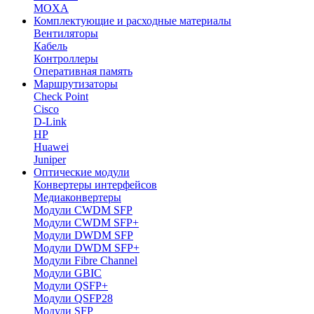
MOXA
Комплектующие и расходные материалы
Вентиляторы
Кабель
Контроллеры
Оперативная память
Маршрутизаторы
Check Point
Cisco
D-Link
HP
Huawei
Juniper
Оптические модули
Конвертеры интерфейсов
Медиаконвертеры
Модули CWDM SFP
Модули CWDM SFP+
Модули DWDM SFP
Модули DWDM SFP+
Модули Fibre Channel
Модули GBIC
Модули QSFP+
Модули QSFP28
Модули SFP