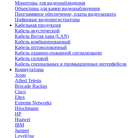
Мониторы для видеонаблюдения
Объективы для камер видеонаблюдения
Программное обеспечение, платы видеозахвата
Цифровые видеорегистраторы
Кабельная продукция
Кабель акустический
Кабель Витая пара (LAN)
Кабель комбинированный
Кабель оптоволоконный
Кабель охранно-пожарной сигнализации
Кабель силовой
Кабель специальных и промышленных интерфейсов
Коммутаторы
3com
Allied Telesis
Brocade Ruckus
Cisco
Eltex
Extreme Networks
Hirschmann
HP
Huawei
IBM
Juniper
LevelOne