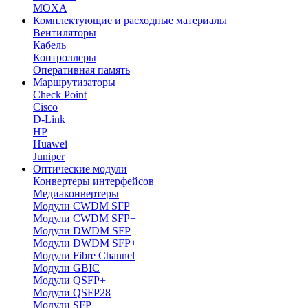
MOXA
Комплектующие и расходные материалы
Вентиляторы
Кабель
Контроллеры
Оперативная память
Маршрутизаторы
Check Point
Cisco
D-Link
HP
Huawei
Juniper
Оптические модули
Конвертеры интерфейсов
Медиаконвертеры
Модули CWDM SFP
Модули CWDM SFP+
Модули DWDM SFP
Модули DWDM SFP+
Модули Fibre Channel
Модули GBIC
Модули QSFP+
Модули QSFP28
Модули SFP