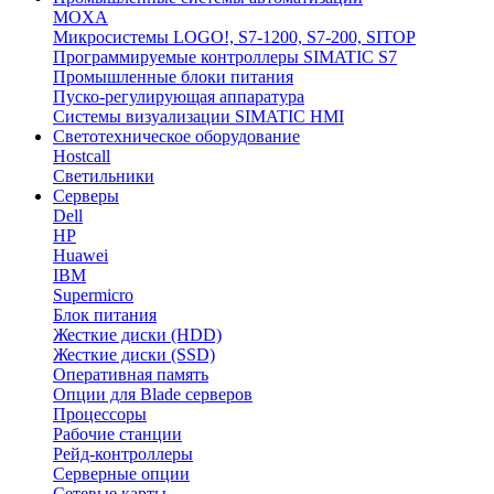
MOXA
Микросистемы LOGO!, S7-1200, S7-200, SITOP
Программируемые контроллеры SIMATIC S7
Промышленные блоки питания
Пуско-регулирующая аппаратура
Системы визуализации SIMATIC HMI
Светотехническое оборудование
Hostcall
Светильники
Серверы
Dell
HP
Huawei
IBM
Supermicro
Блок питания
Жесткие диски (HDD)
Жесткие диски (SSD)
Оперативная память
Опции для Blade серверов
Процессоры
Рабочие станции
Рейд-контроллеры
Серверные опции
Сетевые карты