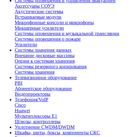
Системы оповещения и управления эвакуацией
Аксессуары СОУЭ
Акустические системы
Встраиваемые модули
Микрофонные консоли и микрофоны
Микшерные усилители
Системы оповещения и музыкальной трансляции
Системы оповещения о пожаре
Усилители
Системы хранения данных
Внешние дисковые массивы
Опции к системам хранения
Системы резервного копирования
Системы хранения
Телевизионное оборудование
PBI
Абонентское оборудование
Видеопроекторы
Телефония/VoIP
Cisco
Huawei
Мультиплексоры E1
Шлюзы, контроллеры
Уплотнение CWDM/DWDM
Шкафы, щиты, боксы, компоненты СКС