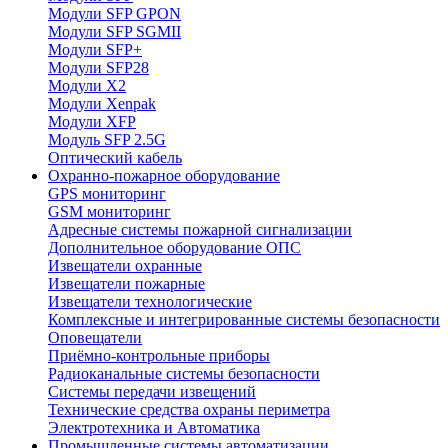
Модули SFP GPON
Модули SFP SGMII
Модули SFP+
Модули SFP28
Модули X2
Модули Xenpak
Модули XFP
Модуль SFP 2.5G
Оптический кабель
Охранно-пожарное оборудование
GPS мониторинг
GSM мониторинг
Адресные системы пожарной сигнализации
Дополнительное оборудование ОПС
Извещатели охранные
Извещатели пожарные
Извещатели технологические
Комплексные и интегрированные системы безопасноcти
Оповещатели
Приёмно-контрольные приборы
Радиоканальные системы безопасности
Системы передачи извещений
Технические средства охраны периметра
Электротехника и Автоматика
Промышленные системы автоматизации