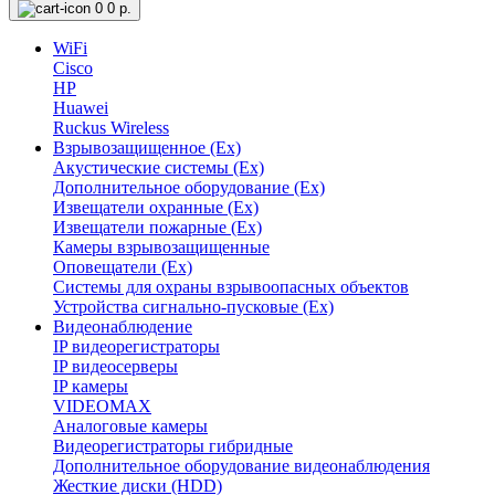
0
0 р.
WiFi
Cisco
HP
Huawei
Ruckus Wireless
Взрывозащищенное (Ex)
Акустические системы (Ex)
Дополнительное оборудование (Ex)
Извещатели охранные (Ex)
Извещатели пожарные (Ex)
Камеры взрывозащищенные
Оповещатели (Ex)
Системы для охраны взрывоопасных объектов
Устройства сигнально-пусковые (Ex)
Видеонаблюдение
IP видеорегистраторы
IP видеосерверы
IP камеры
VIDEOMAX
Аналоговые камеры
Видеорегистраторы гибридные
Дополнительное оборудование видеонаблюдения
Жесткие диски (HDD)