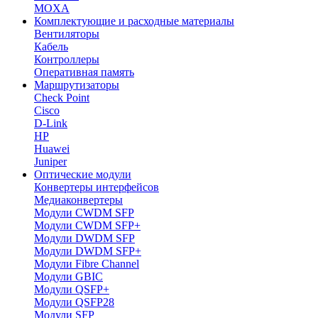
MOXA
Комплектующие и расходные материалы
Вентиляторы
Кабель
Контроллеры
Оперативная память
Маршрутизаторы
Check Point
Cisco
D-Link
HP
Huawei
Juniper
Оптические модули
Конвертеры интерфейсов
Медиаконвертеры
Модули CWDM SFP
Модули CWDM SFP+
Модули DWDM SFP
Модули DWDM SFP+
Модули Fibre Channel
Модули GBIC
Модули QSFP+
Модули QSFP28
Модули SFP