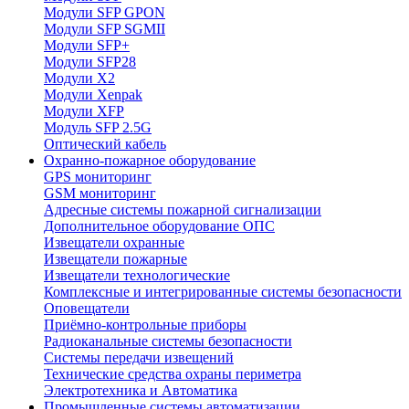
Модули SFP GPON
Модули SFP SGMII
Модули SFP+
Модули SFP28
Модули X2
Модули Xenpak
Модули XFP
Модуль SFP 2.5G
Оптический кабель
Охранно-пожарное оборудование
GPS мониторинг
GSM мониторинг
Адресные системы пожарной сигнализации
Дополнительное оборудование ОПС
Извещатели охранные
Извещатели пожарные
Извещатели технологические
Комплексные и интегрированные системы безопасноcти
Оповещатели
Приёмно-контрольные приборы
Радиоканальные системы безопасности
Системы передачи извещений
Технические средства охраны периметра
Электротехника и Автоматика
Промышленные системы автоматизации