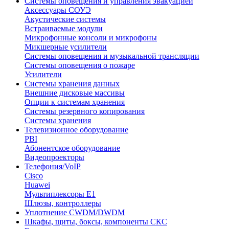
Системы оповещения и управления эвакуацией
Аксессуары СОУЭ
Акустические системы
Встраиваемые модули
Микрофонные консоли и микрофоны
Микшерные усилители
Системы оповещения и музыкальной трансляции
Системы оповещения о пожаре
Усилители
Системы хранения данных
Внешние дисковые массивы
Опции к системам хранения
Системы резервного копирования
Системы хранения
Телевизионное оборудование
PBI
Абонентское оборудование
Видеопроекторы
Телефония/VoIP
Cisco
Huawei
Мультиплексоры E1
Шлюзы, контроллеры
Уплотнение CWDM/DWDM
Шкафы, щиты, боксы, компоненты СКС