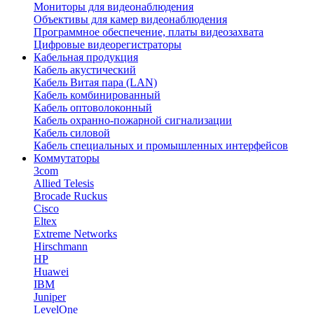
Мониторы для видеонаблюдения
Объективы для камер видеонаблюдения
Программное обеспечение, платы видеозахвата
Цифровые видеорегистраторы
Кабельная продукция
Кабель акустический
Кабель Витая пара (LAN)
Кабель комбинированный
Кабель оптоволоконный
Кабель охранно-пожарной сигнализации
Кабель силовой
Кабель специальных и промышленных интерфейсов
Коммутаторы
3com
Allied Telesis
Brocade Ruckus
Cisco
Eltex
Extreme Networks
Hirschmann
HP
Huawei
IBM
Juniper
LevelOne