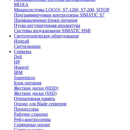
MOXA
Микросистемы LOGO!, S7-1200, S7-200, SITOP
Программируемые контроллеры SIMATIC S7
Промышленные блоки питания
Пуско-регулирующая аппаратура
Системы визуализации SIMATIC HMI
Светотехническое оборудование
Hostcall
Светильники
Серверы
Dell
HP
Huawei
IBM
Supermicro
Блок питания
Жесткие диски (HDD)
Жесткие диски (SSD)
Оперативная память
Опции для Blade серверов
Процессоры
Рабочие станции
Рейд-контроллеры
Серверные опции
Сетевые карты