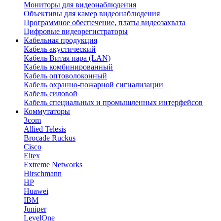
Мониторы для видеонаблюдения
Объективы для камер видеонаблюдения
Программное обеспечение, платы видеозахвата
Цифровые видеорегистраторы
Кабельная продукция
Кабель акустический
Кабель Витая пара (LAN)
Кабель комбинированный
Кабель оптоволоконный
Кабель охранно-пожарной сигнализации
Кабель силовой
Кабель специальных и промышленных интерфейсов
Коммутаторы
3com
Allied Telesis
Brocade Ruckus
Cisco
Eltex
Extreme Networks
Hirschmann
HP
Huawei
IBM
Juniper
LevelOne