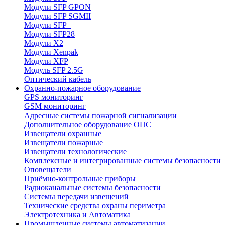
Модули SFP GPON
Модули SFP SGMII
Модули SFP+
Модули SFP28
Модули X2
Модули Xenpak
Модули XFP
Модуль SFP 2.5G
Оптический кабель
Охранно-пожарное оборудование
GPS мониторинг
GSM мониторинг
Адресные системы пожарной сигнализации
Дополнительное оборудование ОПС
Извещатели охранные
Извещатели пожарные
Извещатели технологические
Комплексные и интегрированные системы безопасноcти
Оповещатели
Приёмно-контрольные приборы
Радиоканальные системы безопасности
Системы передачи извещений
Технические средства охраны периметра
Электротехника и Автоматика
Промышленные системы автоматизации