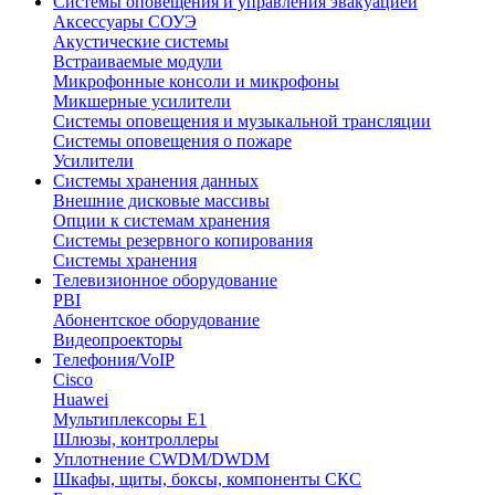
Системы оповещения и управления эвакуацией
Аксессуары СОУЭ
Акустические системы
Встраиваемые модули
Микрофонные консоли и микрофоны
Микшерные усилители
Системы оповещения и музыкальной трансляции
Системы оповещения о пожаре
Усилители
Системы хранения данных
Внешние дисковые массивы
Опции к системам хранения
Системы резервного копирования
Системы хранения
Телевизионное оборудование
PBI
Абонентское оборудование
Видеопроекторы
Телефония/VoIP
Cisco
Huawei
Мультиплексоры E1
Шлюзы, контроллеры
Уплотнение CWDM/DWDM
Шкафы, щиты, боксы, компоненты СКС