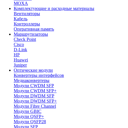
MOXA
Комплектующие и расходные материалы
Вентиляторы
Кабель
Контроллеры
Оперативная память
Маршрутизаторы
Check Point
Cisco
D-Link
HP
Huawei
Juniper
Оптические модули
Конвертеры интерфейсов
Медиаконвертеры
Модули CWDM SFP
Модули CWDM SFP+
Модули DWDM SFP
Модули DWDM SFP+
Модули Fibre Channel
Модули GBIC
Модули QSFP+
Модули QSFP28
Модули SFP