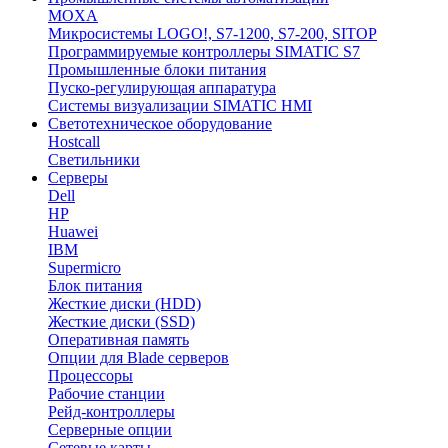
MOXA
Микросистемы LOGO!, S7-1200, S7-200, SITOP
Программируемые контроллеры SIMATIC S7
Промышленные блоки питания
Пуско-регулирующая аппаратура
Системы визуализации SIMATIC HMI
Светотехническое оборудование
Hostcall
Светильники
Серверы
Dell
HP
Huawei
IBM
Supermicro
Блок питания
Жесткие диски (HDD)
Жесткие диски (SSD)
Оперативная память
Опции для Blade серверов
Процессоры
Рабочие станции
Рейд-контроллеры
Серверные опции
Сетевые карты