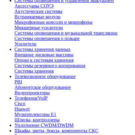
Системы оповещения и управления эвакуацией
Аксессуары СОУЭ
Акустические системы
Встраиваемые модули
Микрофонные консоли и микрофоны
Микшерные усилители
Системы оповещения и музыкальной трансляции
Системы оповещения о пожаре
Усилители
Системы хранения данных
Внешние дисковые массивы
Опции к системам хранения
Системы резервного копирования
Системы хранения
Телевизионное оборудование
PBI
Абонентское оборудование
Видеопроекторы
Телефония/VoIP
Cisco
Huawei
Мультиплексоры E1
Шлюзы, контроллеры
Уплотнение CWDM/DWDM
Шкафы, щиты, боксы, компоненты СКС