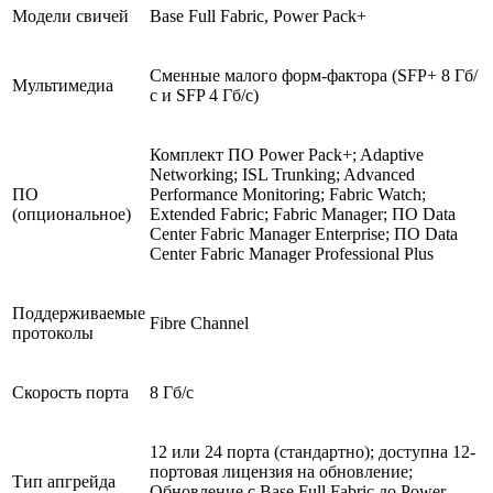
Модели свичей
Base Full Fabric, Power Pack+
Сменные малого форм-фактора (SFP+ 8 Гб/
Мультимедиа
с и SFP 4 Гб/с)
Комплект ПО Power Pack+; Adaptive
Networking; ISL Trunking; Advanced
ПО
Performance Monitoring; Fabric Watch;
(опциональное)
Extended Fabric; Fabric Manager; ПО Data
Center Fabric Manager Enterprise; ПО Data
Center Fabric Manager Professional Plus
Поддерживаемые
Fibre Channel
протоколы
Скорость порта
8 Гб/с
12 или 24 порта (стандартно); доступна 12-
портовая лицензия на обновление;
Тип апгрейда
Обновление с Base Full Fabric до Power