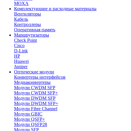
MOXA
Комплектующие и расходные материалы
Вентиляторы
Кабель
Контроллеры
Оперативная память
Маршрутизаторы
Check Point
Cisco
D-Link
HP
Huawei
Juniper
Оптические модули
Конвертеры интерфейсов
Медиаконвертеры
Модули CWDM SFP
Модули CWDM SFP+
Модули DWDM SFP
Модули DWDM SFP+
Модули Fibre Channel
Модули GBIC
Модули QSFP+
Модули QSFP28
Модули SFP