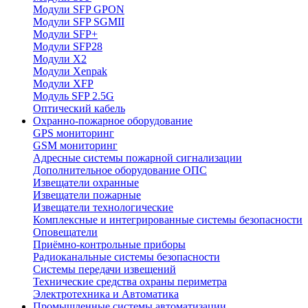
Модули SFP GPON
Модули SFP SGMII
Модули SFP+
Модули SFP28
Модули X2
Модули Xenpak
Модули XFP
Модуль SFP 2.5G
Оптический кабель
Охранно-пожарное оборудование
GPS мониторинг
GSM мониторинг
Адресные системы пожарной сигнализации
Дополнительное оборудование ОПС
Извещатели охранные
Извещатели пожарные
Извещатели технологические
Комплексные и интегрированные системы безопасноcти
Оповещатели
Приёмно-контрольные приборы
Радиоканальные системы безопасности
Системы передачи извещений
Технические средства охраны периметра
Электротехника и Автоматика
Промышленные системы автоматизации