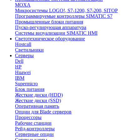
MOXA
Микросистемы LOGO!, S7-1200, S7-200, SITOP
Программируемые контроллеры SIMATIC S7
Промышленные блоки питания
Пуско-регулирующая аппаратура
Системы визуализации SIMATIC HMI
Светотехническое оборудование
Hostcall
Светильники
Серверы
Dell
HP
Huawei
IBM
Supermicro
Блок питания
Жесткие диски (HDD)
Жесткие диски (SSD)
Оперативная память
Опции для Blade серверов
Процессоры
Рабочие станции
Рейд-контроллеры
Серверные опции
Сетевые карты