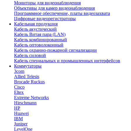
Мониторы для видеонаблюдения
Объективы для камер видеонаблюдения
Программное обеспечение, платы видеозахвата
Цифровые видеорегистраторы
Кабельная продукция
Кабель акустический
Кабель Витая пара (LAN)
Кабель комбинированный
Кабель оптоволоконный
Кабель охранно-пожарной сигнализации
Кабель силовой
Кабель специальных и промышленных интерфейсов
Коммутаторы
3com
Allied Telesis
Brocade Ruckus
Cisco
Eltex
Extreme Networks
Hirschmann
HP
Huawei
IBM
Juniper
LevelOne