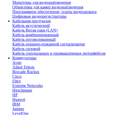
Мониторы для видеонаблюдения
Объективы для камер видеонаблюдения
Программное обеспечение, платы видеозахвата
Цифровые видеорегистраторы
Кабельная продукция
Кабель акустический
Кабель Витая пара (LAN)
Кабель комбинированный
Кабель оптоволоконный
Кабель охранно-пожарной сигнализации
Кабель силовой
Кабель специальных и промышленных интерфейсов
Коммутаторы
3com
Allied Telesis
Brocade Ruckus
Cisco
Eltex
Extreme Networks
Hirschmann
HP
Huawei
IBM
Juniper
LevelOne