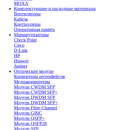
MOXA
Комплектующие и расходные материалы
Вентиляторы
Кабель
Контроллеры
Оперативная память
Маршрутизаторы
Check Point
Cisco
D-Link
HP
Huawei
Juniper
Оптические модули
Конвертеры интерфейсов
Медиаконвертеры
Модули CWDM SFP
Модули CWDM SFP+
Модули DWDM SFP
Модули DWDM SFP+
Модули Fibre Channel
Модули GBIC
Модули QSFP+
Модули QSFP28
Модули SFP