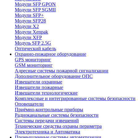
Модули SFP GPON
Модули SFP SGMII
Модули SFP+
Модули SFP28
Модули X2
Модули Xenpak
Модули XFP
Модуль SFP 2.5G
Оптический кабель
Охранно-пожарное оборудование
GPS мониторинг
GSM мониторинг
Адресные системы пожарной сигнализации
Дополнительное оборудование ОПС
Извещатели охранные
Извещатели пожарные
Извещатели технологические
Комплексные и интегрированные системы безопасноcти
Оповещатели
Приёмно-контрольные приборы
Радиоканальные системы безопасности
Системы передачи извещений
Технические средства охраны периметра
Электротехника и Автоматика
Промышленные системы автоматизации