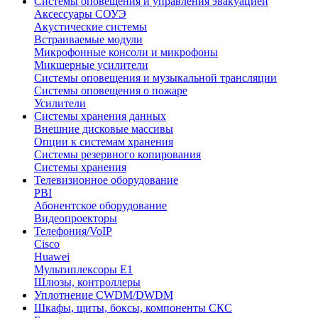
Системы оповещения и управления эвакуацией
Аксессуары СОУЭ
Акустические системы
Встраиваемые модули
Микрофонные консоли и микрофоны
Микшерные усилители
Системы оповещения и музыкальной трансляции
Системы оповещения о пожаре
Усилители
Системы хранения данных
Внешние дисковые массивы
Опции к системам хранения
Системы резервного копирования
Системы хранения
Телевизионное оборудование
PBI
Абонентское оборудование
Видеопроекторы
Телефония/VoIP
Cisco
Huawei
Мультиплексоры E1
Шлюзы, контроллеры
Уплотнение CWDM/DWDM
Шкафы, щиты, боксы, компоненты СКС