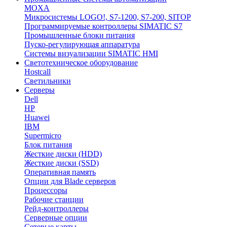
MOXA
Микросистемы LOGO!, S7-1200, S7-200, SITOP
Программируемые контроллеры SIMATIC S7
Промышленные блоки питания
Пуско-регулирующая аппаратура
Системы визуализации SIMATIC HMI
Светотехническое оборудование
Hostcall
Светильники
Серверы
Dell
HP
Huawei
IBM
Supermicro
Блок питания
Жесткие диски (HDD)
Жесткие диски (SSD)
Оперативная память
Опции для Blade серверов
Процессоры
Рабочие станции
Рейд-контроллеры
Серверные опции
Сетевые карты