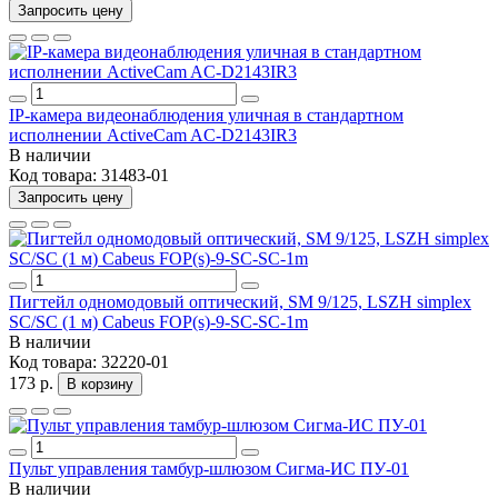
Запросить цену
IP-камера видеонаблюдения уличная в стандартном
исполнении ActiveCam AC-D2143IR3
В наличии
Код товара:
31483-01
Запросить цену
Пигтейл одномодовый оптический, SM 9/125, LSZH simplex
SC/SC (1 м) Cabeus FOP(s)-9-SC-SC-1m
В наличии
Код товара:
32220-01
173 р.
В корзину
Пульт управления тамбур-шлюзом Сигма-ИС ПУ-01
В наличии