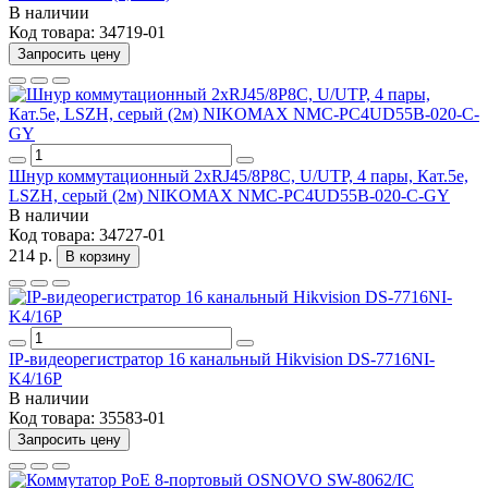
В наличии
Код товара:
34719-01
Запросить цену
Шнур коммутационный 2хRJ45/8P8C, U/UTP, 4 пары, Кат.5е,
LSZH, серый (2м) NIKOMAX NMC-PC4UD55B-020-C-GY
В наличии
Код товара:
34727-01
214 р.
В корзину
IP-видеорегистратор 16 канальный Hikvision DS-7716NI-
K4/16P
В наличии
Код товара:
35583-01
Запросить цену