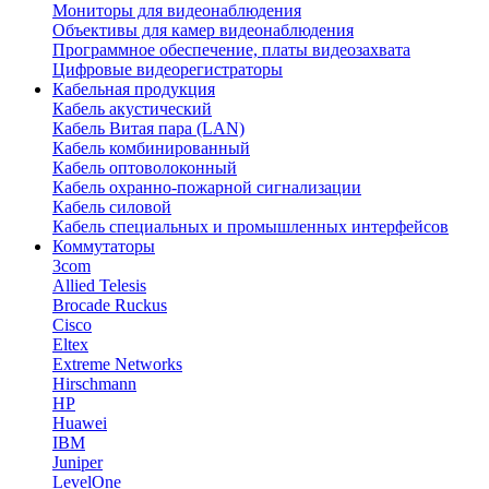
Мониторы для видеонаблюдения
Объективы для камер видеонаблюдения
Программное обеспечение, платы видеозахвата
Цифровые видеорегистраторы
Кабельная продукция
Кабель акустический
Кабель Витая пара (LAN)
Кабель комбинированный
Кабель оптоволоконный
Кабель охранно-пожарной сигнализации
Кабель силовой
Кабель специальных и промышленных интерфейсов
Коммутаторы
3com
Allied Telesis
Brocade Ruckus
Cisco
Eltex
Extreme Networks
Hirschmann
HP
Huawei
IBM
Juniper
LevelOne