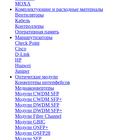
MOXA
Комплектующие и расходные материалы
Вентиляторы
Кабель
Контроллеры
Оперативная память
Маршрутизаторы
Check Point
Cisco
D-Link
HP
Huawei
Juniper
Оптические модули
Конвертеры интерфейсов
Медиаконвертеры
Модули CWDM SFP
Модули CWDM SFP+
Модули DWDM SFP
Модули DWDM SFP+
Модули Fibre Channel
Модули GBIC
Модули QSFP+
Модули QSFP28
Модули SFP