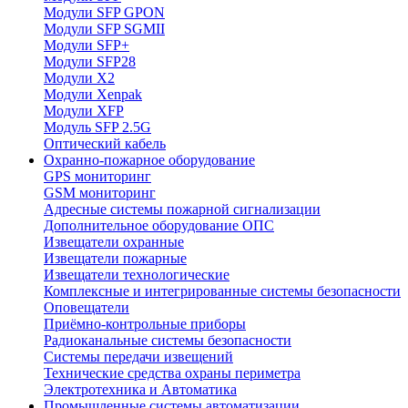
Модули SFP GPON
Модули SFP SGMII
Модули SFP+
Модули SFP28
Модули X2
Модули Xenpak
Модули XFP
Модуль SFP 2.5G
Оптический кабель
Охранно-пожарное оборудование
GPS мониторинг
GSM мониторинг
Адресные системы пожарной сигнализации
Дополнительное оборудование ОПС
Извещатели охранные
Извещатели пожарные
Извещатели технологические
Комплексные и интегрированные системы безопасноcти
Оповещатели
Приёмно-контрольные приборы
Радиоканальные системы безопасности
Системы передачи извещений
Технические средства охраны периметра
Электротехника и Автоматика
Промышленные системы автоматизации