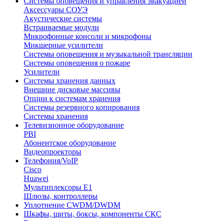
Системы оповещения и управления эвакуацией
Аксессуары СОУЭ
Акустические системы
Встраиваемые модули
Микрофонные консоли и микрофоны
Микшерные усилители
Системы оповещения и музыкальной трансляции
Системы оповещения о пожаре
Усилители
Системы хранения данных
Внешние дисковые массивы
Опции к системам хранения
Системы резервного копирования
Системы хранения
Телевизионное оборудование
PBI
Абонентское оборудование
Видеопроекторы
Телефония/VoIP
Cisco
Huawei
Мультиплексоры E1
Шлюзы, контроллеры
Уплотнение CWDM/DWDM
Шкафы, щиты, боксы, компоненты СКС