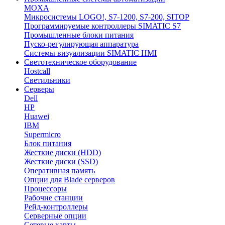
MOXA
Микросистемы LOGO!, S7-1200, S7-200, SITOP
Программируемые контроллеры SIMATIC S7
Промышленные блоки питания
Пуско-регулирующая аппаратура
Системы визуализации SIMATIC HMI
Светотехническое оборудование
Hostcall
Светильники
Серверы
Dell
HP
Huawei
IBM
Supermicro
Блок питания
Жесткие диски (HDD)
Жесткие диски (SSD)
Оперативная память
Опции для Blade серверов
Процессоры
Рабочие станции
Рейд-контроллеры
Серверные опции
Сетевые карты