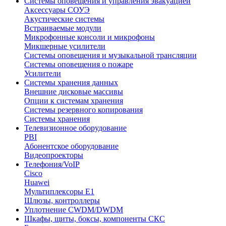
Системы оповещения и управления эвакуацией
Аксессуары СОУЭ
Акустические системы
Встраиваемые модули
Микрофонные консоли и микрофоны
Микшерные усилители
Системы оповещения и музыкальной трансляции
Системы оповещения о пожаре
Усилители
Системы хранения данных
Внешние дисковые массивы
Опции к системам хранения
Системы резервного копирования
Системы хранения
Телевизионное оборудование
PBI
Абонентское оборудование
Видеопроекторы
Телефония/VoIP
Cisco
Huawei
Мультиплексоры E1
Шлюзы, контроллеры
Уплотнение CWDM/DWDM
Шкафы, щиты, боксы, компоненты СКС