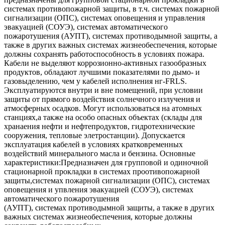
системах противопожарной защиты, в т.ч. системах пожарной
сигнализации (ОПС), системах оповещения и управления
эвакуацией (СОУЭ), системах автоматического
пожаротушения (АУПТ), системах противодымной защиты, а
также в других важных системах жизнеобеспечения, которые
должны сохранять работоспособность в условиях пожара.
Кабели не выделяют коррозионно-активных газообразных
продуктов, обладают лучшими показателями по дымо- и
газовыделению, чем у кабелей исполнения нг-FRLS.
Эксплуатируются внутри и вне помещений, при условии
защиты от прямого воздействия солнечного излучения и
атмосферных осадков. Могут использоваться на атомных
станциях,а также на особо опасных объектах (склады для
хранаения нефти и нефтепродуктов, гидротехнические
сооружения, тепловые элетростанции). Допускается
эксплуатация кабелей в условиях кратковременных
воздействий минерального масла и бензина. Основные
характеристики:Предназначен для групповой и одиночной
стационарной прокладки в системах проотивопожарной
защиты,системах пожарной сигнализации (ОПС), системах
оповещения и упвления эвакуацией (СОУЭ), системах
автоматического пожаротушения
(АУПТ), системах противодымной защиты, а также в других
важных системах жизнеобеспечения, которые должны