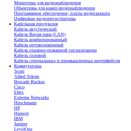
Мониторы для видеонаблюдения
Объективы для камер видеонаблюдения
Программное обеспечение, платы видеозахвата
Цифровые видеорегистраторы
Кабельная продукция
Кабель акустический
Кабель Витая пара (LAN)
Кабель комбинированный
Кабель оптоволоконный
Кабель охранно-пожарной сигнализации
Кабель силовой
Кабель специальных и промышленных интерфейсов
Коммутаторы
3com
Allied Telesis
Brocade Ruckus
Cisco
Eltex
Extreme Networks
Hirschmann
HP
Huawei
IBM
Juniper
LevelOne