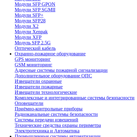
Модули SFP GPON
Модули SFP SGMII
Модули SFP+
Модули SFP28
Модули X2
Модули Xenpak
Модули XFP
Модуль SFP 2.5G
Оптический кабель
Охранно-пожарное оборудование
GPS мониторинг
GSM мониторинг
Адресные системы пожарной сигнализации
Дополнительное оборудование ОПС
Извещатели охранные
Извещатели пожарные
Извещатели технологические
Комплексные и интегрированные системы безопасноcти
Оповещатели
Приёмно-контрольные приборы
Радиоканальные системы безопасности
Системы передачи извещений
Технические средства охраны периметра
Электротехника и Автоматика
Промышленные системы автоматизации