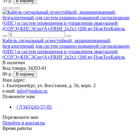
55 р.
В корзину
Кабель сигнальный огнестойкий, экранированный,
безгалогенный для систем охранно-пожарной сигнализации
(ОПС) и систем оповещения и управления эвакуацией
(СОУЭ) КПСЭСнг(А)-FRHF 2x2x1 (200 м) ПожТехКабель
В наличии
Код товара:
34203-01
80 р.
В корзину
Наш адрес:
г. Екатеринбург, ул. Восстания, д. 56, корп. 2
e-mail:
info@ruslion.ru
Позвоните нам:
+7(343)243-57-05
Перезвоните мне
Перейти в контакты
Время работы