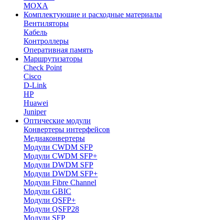
MOXA
Комплектующие и расходные материалы
Вентиляторы
Кабель
Контроллеры
Оперативная память
Маршрутизаторы
Check Point
Cisco
D-Link
HP
Huawei
Juniper
Оптические модули
Конвертеры интерфейсов
Медиаконвертеры
Модули CWDM SFP
Модули CWDM SFP+
Модули DWDM SFP
Модули DWDM SFP+
Модули Fibre Channel
Модули GBIC
Модули QSFP+
Модули QSFP28
Модули SFP