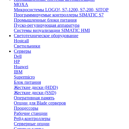
MOXA
Микросистемы LOGO!, S7-1200, S7-200, SITOP
Программируемые контроллеры SIMATIC S7
Промышленные блоки питания
Пуско-регулирующая аппаратура
Системы визуализации SIMATIC HMI
Светотехническое оборудование
Hostcall
Светильники
Серверы
Dell
HP
Huawei
IBM
Supermicro
Блок питания
Жесткие диски (HDD)
Жесткие диски (SSD)
Оперативная память
Опции для Blade серверов
Процессоры
Рабочие станции
Рейд-контроллеры
Серверные опции
Сетевые карты