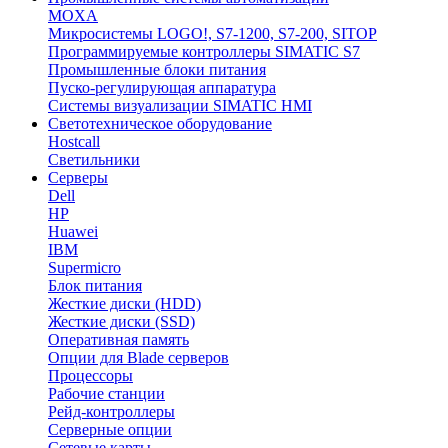
MOXA
Микросистемы LOGO!, S7-1200, S7-200, SITOP
Программируемые контроллеры SIMATIC S7
Промышленные блоки питания
Пуско-регулирующая аппаратура
Системы визуализации SIMATIC HMI
Светотехническое оборудование
Hostcall
Светильники
Серверы
Dell
HP
Huawei
IBM
Supermicro
Блок питания
Жесткие диски (HDD)
Жесткие диски (SSD)
Оперативная память
Опции для Blade серверов
Процессоры
Рабочие станции
Рейд-контроллеры
Серверные опции
Сетевые карты