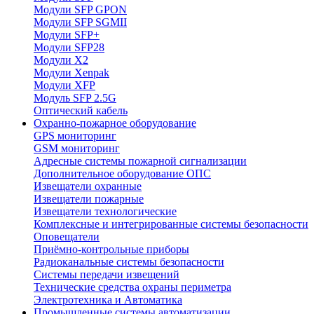
Модули SFP GPON
Модули SFP SGMII
Модули SFP+
Модули SFP28
Модули X2
Модули Xenpak
Модули XFP
Модуль SFP 2.5G
Оптический кабель
Охранно-пожарное оборудование
GPS мониторинг
GSM мониторинг
Адресные системы пожарной сигнализации
Дополнительное оборудование ОПС
Извещатели охранные
Извещатели пожарные
Извещатели технологические
Комплексные и интегрированные системы безопасноcти
Оповещатели
Приёмно-контрольные приборы
Радиоканальные системы безопасности
Системы передачи извещений
Технические средства охраны периметра
Электротехника и Автоматика
Промышленные системы автоматизации