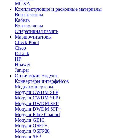
MOXA
Комплектующие и расходные материалы
Вентиляторы
Кабель
Контроллеры
Оперативная память
Маршрутизаторы
Check Point
Cisco
D-Link
HP
Huawei
Juniper
Оптические модули
Конвертеры интерфейсов
Медиаконвертеры
Модули CWDM SFP
Модули CWDM SFP+
Модули DWDM SFP
Модули DWDM SFP+
Модули Fibre Channel
Модули GBIC
Модули QSFP+
Модули QSFP28
Модули SFP