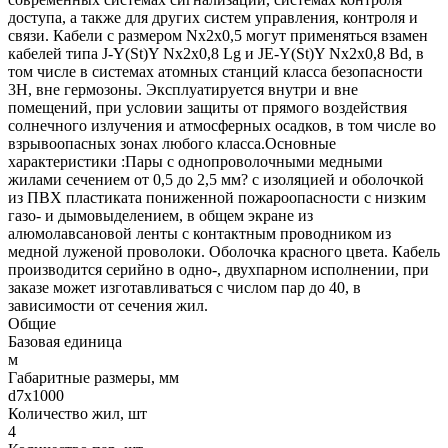
доступа, а также для других систем управления, контроля и
связи. Кабели с размером Nx2x0,5 могут применяться взамен
кабелей типа J-Y(St)Y Nx2x0,8 Lg и JE-Y(St)Y Nx2x0,8 Bd, в
том числе в системах атомных станций класса безопасности
3Н, вне гермозоны. Эксплуатируется внутри и вне
помещений, при условии защиты от прямого воздействия
солнечного излучения и атмосферных осадков, в том числе во
взрывоопасных зонах любого класса.Основные
характеристики :Пары с однопроволочными медными
жилами сечением от 0,5 до 2,5 мм? с изоляцией и оболочкой
из ПВХ пластиката пониженной пожароопасности с низким
газо- и дымовыделением, в общем экране из
алюмолавсановой ленты с контактным проводником из
медной луженой проволоки. Оболочка красного цвета. Кабель
производится серийно в одно-, двухпарном исполнении, при
заказе может изготавливаться с числом пар до 40, в
зависимости от сечения жил.
Общие
Базовая единица
м
Габаритные размеры, мм
d7x1000
Количество жил, шт
4