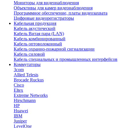
Мониторы для видеонаблюдения
Объективы для камер видеонаблюдения
Программное обеспечение, платы видеозахвата
Цифровые видеорегистраторы
Кабельная продукция
Кабель акустический
Кабель Витая пара (LAN)
Кабель комбинированный
Кабель оптоволоконный
Кабель охранно-пожарной сигнализации
Кабель силовой
Кабель специальных и промышленных интерфейсов
Коммутаторы
3com
Allied Telesis
Brocade Ruckus
Cisco
Eltex
Extreme Networks
Hirschmann
HP
Huawei
IBM
Juniper
LevelOne