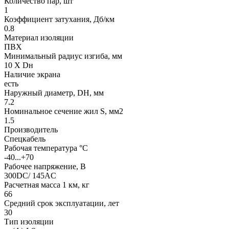
Количество пар, шт
1
Коэффициент затухания, Дб/км
0.8
Материал изоляции
ПВХ
Минимальный радиус изгиба, мм
10 X Dн
Наличие экрана
есть
Наружный диаметр, DH, мм
7.2
Номинальное сечение жил S, мм2
1.5
Производитель
Спецкабель
Рабочая температура °C
-40...+70
Рабочее напряжение, В
300DC/ 145AC
Расчетная масса 1 км, кг
66
Средний срок эксплуатации, лет
30
Тип изоляции