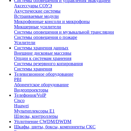
Системы оповещения и управления эвакуацией
Аксессуары СОУЭ
Акустические системы
Встраиваемые модули
Микрофонные консоли и микрофоны
Микшерные усилители
Системы оповещения и музыкальной трансляции
Системы оповещения о пожаре
Усилители
Системы хранения данных
Внешние дисковые массивы
Опции к системам хранения
Системы резервного копирования
Системы хранения
Телевизионное оборудование
PBI
Абонентское оборудование
Видеопроекторы
Телефония/VoIP
Cisco
Huawei
Мультиплексоры E1
Шлюзы, контроллеры
Уплотнение CWDM/DWDM
Шкафы, щиты, боксы, компоненты СКС