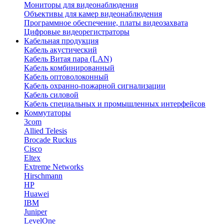
Мониторы для видеонаблюдения
Объективы для камер видеонаблюдения
Программное обеспечение, платы видеозахвата
Цифровые видеорегистраторы
Кабельная продукция
Кабель акустический
Кабель Витая пара (LAN)
Кабель комбинированный
Кабель оптоволоконный
Кабель охранно-пожарной сигнализации
Кабель силовой
Кабель специальных и промышленных интерфейсов
Коммутаторы
3com
Allied Telesis
Brocade Ruckus
Cisco
Eltex
Extreme Networks
Hirschmann
HP
Huawei
IBM
Juniper
LevelOne