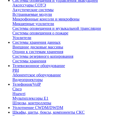
Системы оповещения и управления эвакуацией
Аксессуары СОУЭ
Акустические системы
Встраиваемые модули
Микрофонные консоли и микрофоны
Микшерные усилители
Системы оповещения и музыкальной трансляции
Системы оповещения о пожаре
Усилители
Системы хранения данных
Внешние дисковые массивы
Опции к системам хранения
Системы резервного копирования
Системы хранения
Телевизионное оборудование
PBI
Абонентское оборудование
Видеопроекторы
Телефония/VoIP
Cisco
Huawei
Мультиплексоры E1
Шлюзы, контроллеры
Уплотнение CWDM/DWDM
Шкафы, щиты, боксы, компоненты СКС