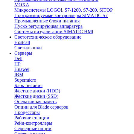
MOXA
Микросистемы LOGO!, S7-1200, S7-200, SITOP
Программируемые контроллеры SIMATIC S7
Промышленные блоки питания
Пуско-регулирующая аппаратура
Системы визуализации SIMATIC HMI
Светотехническое оборудование
Hostcall
Светильники
Серверы
Dell
HP
Huawei
IBM
Supermicro
Блок питания
Жесткие диски (HDD)
Жесткие диски (SSD)
Оперативная память
Опции для Blade серверов
Процессоры
Рабочие станции
Рейд-контроллеры
Серверные опции
Сетевые карты