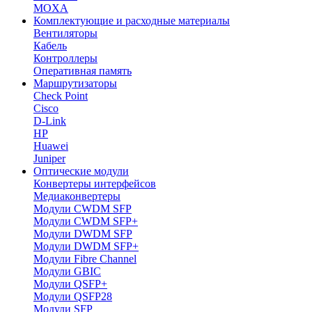
MOXA
Комплектующие и расходные материалы
Вентиляторы
Кабель
Контроллеры
Оперативная память
Маршрутизаторы
Check Point
Cisco
D-Link
HP
Huawei
Juniper
Оптические модули
Конвертеры интерфейсов
Медиаконвертеры
Модули CWDM SFP
Модули CWDM SFP+
Модули DWDM SFP
Модули DWDM SFP+
Модули Fibre Channel
Модули GBIC
Модули QSFP+
Модули QSFP28
Модули SFP