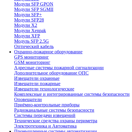
Модули SFP GPON
Модули SFP SGMII
Модули SFP+
Модули SFP28
Модули X2
Модули Xenpak
Модули XFP
Модуль SFP 2.5G
Оптический кабель
Охранно-пожарное оборудование
GPS мониторинг
GSM мониторинг
Адресные системы пожарной сигнализации
Дополнительное оборудование ОПС
Извещатели охранные
Извещатели пожарные
Извещатели технологические
Комплексные и интегрированные системы безопасноcти
Оповещатели
Приёмно-контрольные приборы
Радиоканальные системы безопасности
Системы передачи извещений
Технические средства охраны периметра
Электротехника и Автоматика
Промышленные системы автоматизации