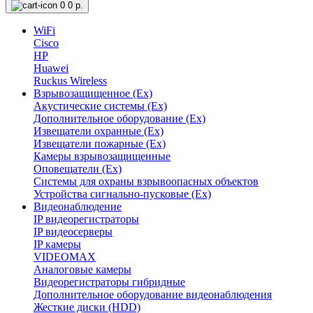
0
0 р.
WiFi
Cisco
HP
Huawei
Ruckus Wireless
Взрывозащищенное (Ex)
Акустические системы (Ex)
Дополнительное оборудование (Ex)
Извещатели охранные (Ex)
Извещатели пожарные (Ex)
Камеры взрывозащищенные
Оповещатели (Ex)
Системы для охраны взрывоопасных объектов
Устройства сигнально-пусковые (Ex)
Видеонаблюдение
IP видеорегистраторы
IP видеосерверы
IP камеры
VIDEOMAX
Аналоговые камеры
Видеорегистраторы гибридные
Дополнительное оборудование видеонаблюдения
Жесткие диски (HDD)