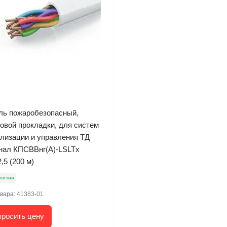
ль пожаробезопасный,
овой прокладки, для систем
ализации и управления ТД
нал КПСВВнг(А)-LSLTx
,5 (200 м)
личии
овара:
41383-01
просить цену