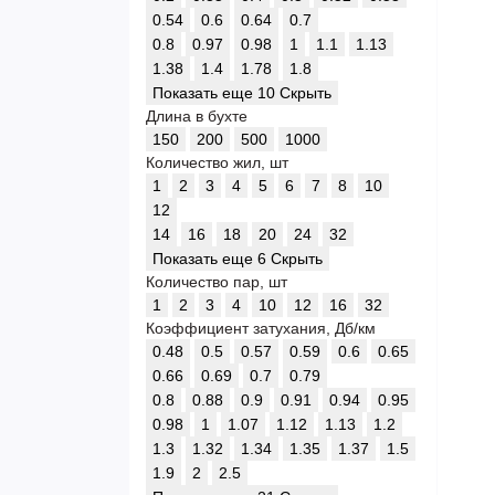
0.54
0.6
0.64
0.7
0.8
0.97
0.98
1
1.1
1.13
1.38
1.4
1.78
1.8
Показать еще 10
Скрыть
Длина в бухте
150
200
500
1000
Количество жил, шт
1
2
3
4
5
6
7
8
10
12
14
16
18
20
24
32
Показать еще 6
Скрыть
Количество пар, шт
1
2
3
4
10
12
16
32
Коэффициент затухания, Дб/км
0.48
0.5
0.57
0.59
0.6
0.65
0.66
0.69
0.7
0.79
0.8
0.88
0.9
0.91
0.94
0.95
0.98
1
1.07
1.12
1.13
1.2
1.3
1.32
1.34
1.35
1.37
1.5
1.9
2
2.5