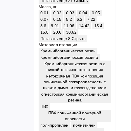
Показать еще 21
Скрыть
Масса, кг
0.01
0.02
0.03
0.04
0.05
0.07
0.15
5.2
6.2
7.22
8.6
9.91
11.06
14.42
15.4
15.8
20.6
30.62
Показать еще 8
Скрыть
Материал изоляции
Кремнийорганическая резин
Кремнийорганическая резина
Кремнийорганическая резина с
низкой токсичностью горения
нетоксичная ПВХ композиция
пониженной пожароопасности c
низким дымо- и газовыделением
огнестойкая кремнийорганическая
резина
ПВХ
ПВХ пониженной пожарной
опасности
полипропилен
полиэтилен