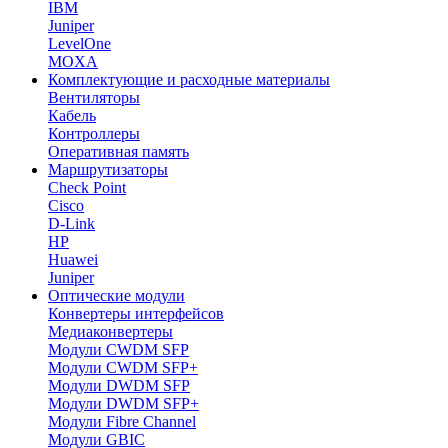
IBM
Juniper
LevelOne
MOXA
Комплектующие и расходные материалы
Вентиляторы
Кабель
Контроллеры
Оперативная память
Маршрутизаторы
Check Point
Cisco
D-Link
HP
Huawei
Juniper
Оптические модули
Конвертеры интерфейсов
Медиаконвертеры
Модули CWDM SFP
Модули CWDM SFP+
Модули DWDM SFP
Модули DWDM SFP+
Модули Fibre Channel
Модули GBIC