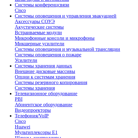
Системы конференцсвязи
Cisco
Системы оповещения и управления эвакуацией
Аксессуары СОУЭ
Акустические системы
Встраиваемые модули
Микрофонные консоли и микрофоны
Микшерные усилители
Системы оповещения и музыкальной трансляции
Системы оповещения о пожаре
Усилители
Системы хранения данных
Внешние дисковые массивы
Опции к системам хранения
Системы резервного копирования
Системы хранения
Телевизионное оборудование
PBI
Абонентское оборудование
Видеопроекторы
Телефония/VoIP
Cisco
Huawei
Мультиплексоры E1
Шлюзы, контроллеры