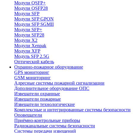
Модули QSFP+
Модули QSFP28
Модули SFP
Модули SFP GPON
Модули SFP SGMII
Модули SFP+
Модули SFP28
Модули X2
Модули Xenpak
Модули XFP
Модуль SFP 2.5G
Оптический кабель
Охранно-пожарное оборудование
GPS мониторинг
GSM мониторинг
Адресные системы пожарной сигнализации
Дополнительное оборудование ОПС
Извещатели охранные
Извещатели пожарные
Извещатели технологические
Комплексные и интегрированные системы безопасноcти
Оповещатели
Приёмно-контрольные приборы
Радиоканальные системы безопасности
Системы передачи извещений