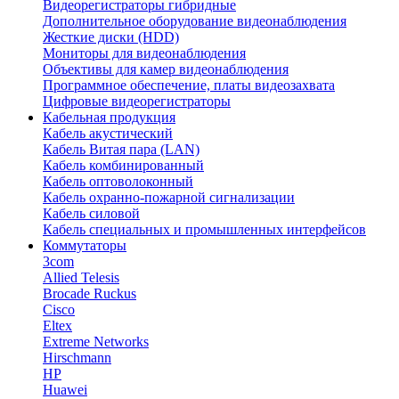
Видеорегистраторы гибридные
Дополнительное оборудование видеонаблюдения
Жесткие диски (HDD)
Мониторы для видеонаблюдения
Объективы для камер видеонаблюдения
Программное обеспечение, платы видеозахвата
Цифровые видеорегистраторы
Кабельная продукция
Кабель акустический
Кабель Витая пара (LAN)
Кабель комбинированный
Кабель оптоволоконный
Кабель охранно-пожарной сигнализации
Кабель силовой
Кабель специальных и промышленных интерфейсов
Коммутаторы
3com
Allied Telesis
Brocade Ruckus
Cisco
Eltex
Extreme Networks
Hirschmann
HP
Huawei