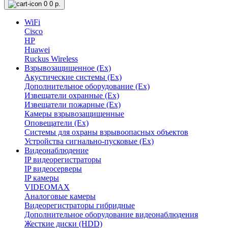
0
0 р.
WiFi
Cisco
HP
Huawei
Ruckus Wireless
Взрывозащищенное (Ex)
Акустические системы (Ex)
Дополнительное оборудование (Ex)
Извещатели охранные (Ex)
Извещатели пожарные (Ex)
Камеры взрывозащищенные
Оповещатели (Ex)
Системы для охраны взрывоопасных объектов
Устройства сигнально-пусковые (Ex)
Видеонаблюдение
IP видеорегистраторы
IP видеосерверы
IP камеры
VIDEOMAX
Аналоговые камеры
Видеорегистраторы гибридные
Дополнительное оборудование видеонаблюдения
Жесткие диски (HDD)