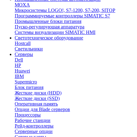
MOXA
Микросистемы LOGO!, S7-1200, S7-200, SITOP
Программируемые контроллеры SIMATIC S7
Промышленные блоки питания
Пуско-регулирующая аппаратура
Системы визуализации SIMATIC HMI
Светотехническое оборудование
Hostcall
Светильники
Серверы
Dell
HP
Huawei
IBM
Supermicro
Блок питания
Жесткие диски (HDD)
Жесткие диски (SSD)
Оперативная память
Опции для Blade серверов
Процессоры
Рабочие станции
Рейд-контроллеры
Серверные опции
Сетевые карты