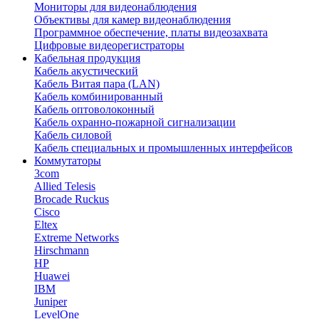
Мониторы для видеонаблюдения
Объективы для камер видеонаблюдения
Программное обеспечение, платы видеозахвата
Цифровые видеорегистраторы
Кабельная продукция
Кабель акустический
Кабель Витая пара (LAN)
Кабель комбинированный
Кабель оптоволоконный
Кабель охранно-пожарной сигнализации
Кабель силовой
Кабель специальных и промышленных интерфейсов
Коммутаторы
3com
Allied Telesis
Brocade Ruckus
Cisco
Eltex
Extreme Networks
Hirschmann
HP
Huawei
IBM
Juniper
LevelOne