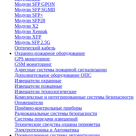
Модули SFP GPON
Модули SFP SGMII
Модули SFP+
Модули SFP28
Модули X2
Модули Xenpak
Модули XFP
Модуль SFP 2.5G
Оптический кабель
Охранно-пожарное оборудование
GPS мониторинг
GSM мониторинг
Адресные системы пожарной сигнализации
Дополнительное оборудование ОПС
Извещатели охранные
Извещатели пожарные
Извещатели технологические
Комплексные и интегрированные системы безопасноcти
Оповещатели
Приёмно-контрольные приборы
Радиоканальные системы безопасности
Системы передачи извещений
Технические средства охраны периметра
Электротехника и Автоматика
Промышленные системы автоматизации