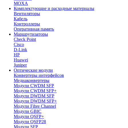
MOXA
Комплектующие и расходные материалы
Вентиляторы
Кабель
Контроллеры
Оперативная память
Маршрутизаторы
Check Point
Cisco
D-Link
HP
Huawei
Juniper
Оптические модули
Конвертеры интерфейсов
Медиаконвертеры
Модули CWDM SFP
Модули CWDM SFP+
Модули DWDM SFP
Модули DWDM SFP+
Модули Fibre Channel
Модули GBIC
Модули QSFP+
Модули QSFP28
Модули SFP