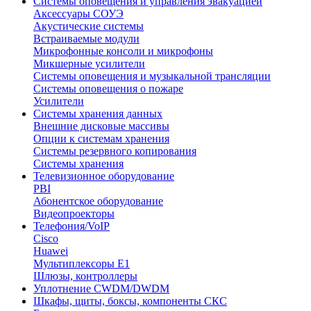
Системы оповещения и управления эвакуацией
Аксессуары СОУЭ
Акустические системы
Встраиваемые модули
Микрофонные консоли и микрофоны
Микшерные усилители
Системы оповещения и музыкальной трансляции
Системы оповещения о пожаре
Усилители
Системы хранения данных
Внешние дисковые массивы
Опции к системам хранения
Системы резервного копирования
Системы хранения
Телевизионное оборудование
PBI
Абонентское оборудование
Видеопроекторы
Телефония/VoIP
Cisco
Huawei
Мультиплексоры E1
Шлюзы, контроллеры
Уплотнение CWDM/DWDM
Шкафы, щиты, боксы, компоненты СКС