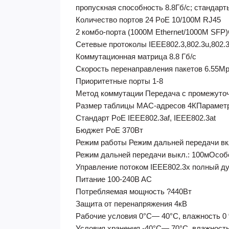
пропускная способность 8.8Гб/с; стандарты
Количество портов 24 PoE 10/100M RJ45
2 комбо-порта (1000М Ethernet/1000M SF
Сетевые протоколы IEEE802.3,802.3u,802.3
Коммутационная матрица 8.8 Гб/с
Скорость перенаправления пакетов 6.55M
Приоритетные порты 1-8
Метод коммутации Передача с промежуто
Размер таблицы MAC-адресов 4КПарамет
Стандарт PoE IEEE802.3af, IEEE802.3at
Бюджет PoE 370Вт
Режим работы Режим дальней передачи вкл
Режим дальней передачи выкл.: 100мОсоб
Управление потоком IEEE802.3x полный д
Питание 100-240B AC
Потребляемая мощность ?440Вт
Защита от перенапряжения 4кВ
Рабочие условия 0°C— 40°C, влажность 0 
Условия хранения -40°C— 70°C, влажность 