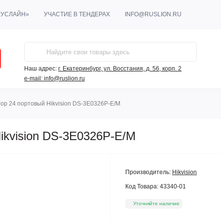
РУСЛАЙН»
УЧАСТИЕ В ТЕНДЕРАХ
INFO@RUSLION.RU
Наш адрес:
г. Екатеринбург, ул. Восстания, д. 56, корп. 2
e-mail:
info@ruslion.ru
ор 24 портовый Hikvision DS-3E0326P-E/M
ikvision DS-3E0326P-E/M
Производитель:
Hikvision
Код Товара:
43340-01
Уточняйте наличие