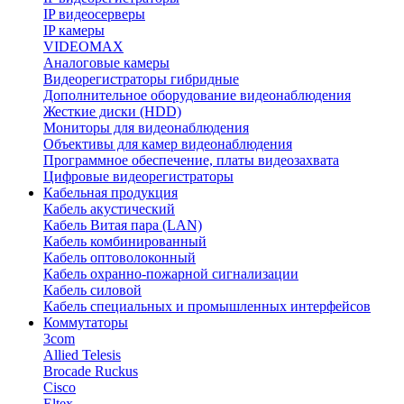
IP видеосерверы
IP камеры
VIDEOMAX
Аналоговые камеры
Видеорегистраторы гибридные
Дополнительное оборудование видеонаблюдения
Жесткие диски (HDD)
Мониторы для видеонаблюдения
Объективы для камер видеонаблюдения
Программное обеспечение, платы видеозахвата
Цифровые видеорегистраторы
Кабельная продукция
Кабель акустический
Кабель Витая пара (LAN)
Кабель комбинированный
Кабель оптоволоконный
Кабель охранно-пожарной сигнализации
Кабель силовой
Кабель специальных и промышленных интерфейсов
Коммутаторы
3com
Allied Telesis
Brocade Ruckus
Cisco
Eltex