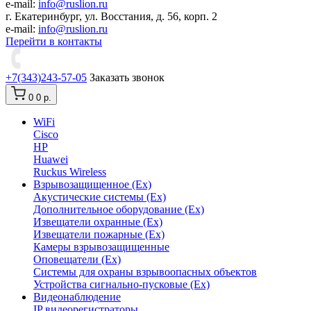
e-mail:
info@ruslion.ru
г. Екатеринбург, ул. Восстания, д. 56, корп. 2
e-mail:
info@ruslion.ru
Перейти в контакты
+7(343)243-57-05
Заказать звонок
0
0 р.
WiFi
Cisco
HP
Huawei
Ruckus Wireless
Взрывозащищенное (Ex)
Акустические системы (Ex)
Дополнительное оборудование (Ex)
Извещатели охранные (Ex)
Извещатели пожарные (Ex)
Камеры взрывозащищенные
Оповещатели (Ex)
Системы для охраны взрывоопасных объектов
Устройства сигнально-пусковые (Ex)
Видеонаблюдение
IP видеорегистраторы