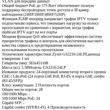
VLAN для передачи данных
Общий бюджет PoE до 375 Ватт обеспечивает полную
поддержку беспроводных точек доступа и IP-камер
наблюдения (24HP/28HP/48HP/52HP)
Функция IGMP snooping направляет трафик IPTV только
подписчикам сервиса, что уменьшает нагрузку на полосу
пропускания по сравнению с вариантом, когда трафик
multicast IPTV идет на все порты
Мощная функция QoS обеспечивает эффективную систему
приоритетов трафика и контроль для обеспечения высокого
качества сервиса и предотвращение незаконного
использования полосы пропускания
Технические характеристики Zyxel GS2210-24LPЕдиница
измерения: 1 шт
Габариты (мм): 583x451x98
Масса (кг): 5.58Модель: GS2210-24LP
Название продукта: 24-портовый коммутатор второго уровня
GbE с Lite-PoE (24 порта GbE PoE RJ-45, 4 порта GbE combo
(RJ-45/SFP))
Класс коммутации: 2 Плотность портов
Общее число портов: 28
100/1000 Mbps: -
100/1000 Mbps PoE: 24
Gigabit SFP: -
Gigabit combo (SFP/RJ-45): 4 Производительность