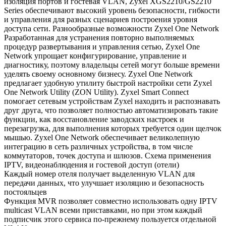
изоляция портов и гостевая VLAN, Zyxel XGS2210/GS2210
Series обеспечивают высокий уровень безопасности, гибкости
и управления для разных сценариев построения уровня
доступа сети. Разнообразные возможности Zyxel One Network
Разработанная для устранения повторно выполняемых
процедур развертывания и управления сетью, Zyxel One
Network упрощает конфигурирование, управление и
диагностику, поэтому владельцы сетей могут больше времени
уделять своему основному бизнесу. Zyxel One Network
предлагает удобную утилиту быстрой настройки сети Zyxel
One Network Utility (ZON Utility). Zyxel Smart Connect
помогает сетевым устройствам Zyxel находить и распознавать
друг друга, что позволяет полностью автоматизировать такие
функции, как восстановление заводских настроек и
перезагрузка, для выполнения которых требуется один щелчок
мышью. Zyxel One Network обеспечивает великолепную
интеграцию в сеть различных устройства, в том числе
коммутаторов, точек доступа и шлюзов. Схема применения
IPTV, видеонаблюдения и гостевой доступ (отели)
Каждый номер отеля получает выделенную VLAN для
передачи данных, что улучшает изоляцию и безопасность
постояльцев
Функция MVR позволяет совместно использовать одну IPTV
multicast VLAN всеми приставками, но при этом каждый
подписчик этого сервиса по-прежнему пользуется отдельной