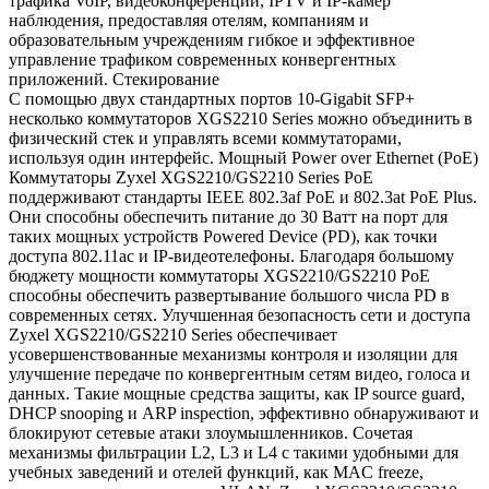
трафика VoIP, видеоконференций, IPTV и IP-камер
наблюдения, предоставляя отелям, компаниям и
образовательным учреждениям гибкое и эффективное
управление трафиком современных конвергентных
приложений. Стекирование
С помощью двух стандартных портов 10-Gigabit SFP+
несколько коммутаторов XGS2210 Series можно объединить в
физический стек и управлять всеми коммутаторами,
используя один интерфейс. Мощный Power over Ethernet (PoE)
Коммутаторы Zyxel XGS2210/GS2210 Series PoE
поддерживают стандарты IEEE 802.3af PoE и 802.3at PoE Plus.
Они способны обеспечить питание до 30 Ватт на порт для
таких мощных устройств Powered Device (PD), как точки
доступа 802.11ac и IP-видеотелефоны. Благодаря большому
бюджету мощности коммутаторы XGS2210/GS2210 PoE
способны обеспечить развертывание большого числа PD в
современных сетях. Улучшенная безопасность сети и доступа
Zyxel XGS2210/GS2210 Series обеспечивает
усовершенствованные механизмы контроля и изоляции для
улучшение передаче по конвергентным сетям видео, голоса и
данных. Такие мощные средства защиты, как IP source guard,
DHCP snooping и ARP inspection, эффективно обнаруживают и
блокируют сетевые атаки злоумышленников. Сочетая
механизмы фильтрации L2, L3 и L4 с такими удобными для
учебных заведений и отелей функций, как MAC freeze,