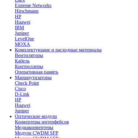
Extreme Networks
Hirschmann
HP
Huawei
IBM
Juniper
LevelOne
MOXA
Комплектующие и расходные материалы
Вентиляторы
Кабель
Контроллеры
Оперативная память
Маршрутизаторы
Check Point
Cisco
D-Link
HP
Huawei
Juniper
Оптические модули
Конвертеры интерфейсов
Медиаконвертеры
Модули CWDM SFP