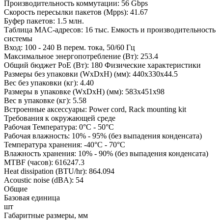
Производительность коммутации: 56 Gbps
Скорость пересылки пакетов (Mpps): 41.67
Буфер пакетов: 1.5 млн.
Таблица MAC-адресов: 16 тыс. Емкость и производительность
системы
Вход: 100 - 240 В перем. тока, 50/60 Гц
Максимальное энергопотребление (Вт): 253.4
Общий бюджет PoE (Вт): 180 Физические характеристики
Размеры без упаковки (WxDxH) (мм): 440x330x44.5
Вес без упаковки (кг): 4.40
Размеры в упаковке (WxDxH) (мм): 583x451x98
Вес в упаковке (кг): 5.58
Встроенные аксессуары: Power cord, Rack mounting kit
Требования к окружающей среде
Рабочая Температура: 0°C - 50°C
Рабочая влажность: 10% - 95% (без выпадения конденсата)
Температура хранения: -40°C - 70°C
Влажность хранения: 10% - 90% (без выпадения конденсата)
MTBF (часов): 616247.3
Heat dissipation (BTU/hr): 864.094
Acoustic noise (dBA): 54
Общие
Базовая единица
шт
Габаритные размеры, мм