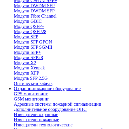
Модули CWDM SFP+
Модули DWDM SFP
Модули DWDM SFP+
Модули Fibre Channel
Модули GBIC
Модули QSFP+
Модули QSFP28
Модули SFP
Модули SFP GPON
Модули SFP SGMII
Модули SFP+
Модули SFP28
Модули X2
Модули Xenpak
Модули XFP
Модуль SFP 2.5G
Оптический кабель
Охранно-пожарное оборудование
GPS мониторинг
GSM мониторинг
Адресные системы пожарной сигнализации
Дополнительное оборудование ОПС
Извещатели охранные
Извещатели пожарные
Извещатели технологические