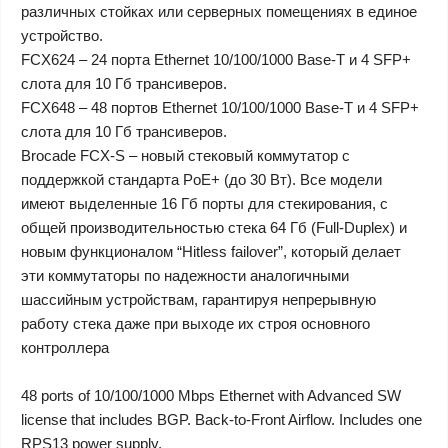
различных стойках или серверных помещениях в единое
устройство.
FCX624 – 24 порта Ethernet 10/100/1000 Base-T и 4 SFP+
слота для 10 Гб трансиверов.
FCX648 – 48 портов Ethernet 10/100/1000 Base-T и 4 SFP+
слота для 10 Гб трансиверов.
Brocade FCX-S – новый стековый коммутатор с
поддержкой стандарта PoE+ (до 30 Вт). Все модели
имеют выделенные 16 Гб порты для стекирования, с
общей производительностью стека 64 Гб (Full-Duplex) и
новым функционалом “Hitless failover”, который делает
эти коммутаторы по надежности аналогичными
шассийным устройствам, гарантируя непрерывную
работу стека даже при выходе их строя основного
контроллера
48 ports of 10/100/1000 Mbps Ethernet with Advanced SW
license that includes BGP. Back-to-Front Airflow. Includes one
RPS13 power supply.