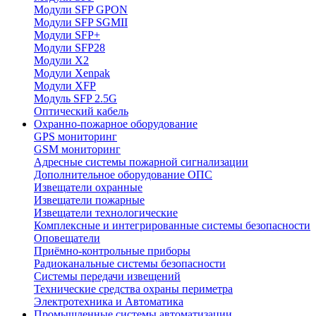
Модули SFP GPON
Модули SFP SGMII
Модули SFP+
Модули SFP28
Модули X2
Модули Xenpak
Модули XFP
Модуль SFP 2.5G
Оптический кабель
Охранно-пожарное оборудование
GPS мониторинг
GSM мониторинг
Адресные системы пожарной сигнализации
Дополнительное оборудование ОПС
Извещатели охранные
Извещатели пожарные
Извещатели технологические
Комплексные и интегрированные системы безопасноcти
Оповещатели
Приёмно-контрольные приборы
Радиоканальные системы безопасности
Системы передачи извещений
Технические средства охраны периметра
Электротехника и Автоматика
Промышленные системы автоматизации