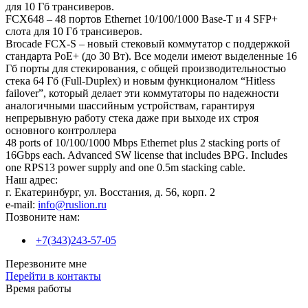
для 10 Гб трансиверов.
FCX648 – 48 портов Ethernet 10/100/1000 Base-T и 4 SFP+
слота для 10 Гб трансиверов.
Brocade FCX-S – новый стековый коммутатор с поддержкой
стандарта PoE+ (до 30 Вт). Все модели имеют выделенные 16
Гб порты для стекирования, с общей производительностью
стека 64 Гб (Full-Duplex) и новым функционалом “Hitless
failover”, который делает эти коммутаторы по надежности
аналогичными шассийным устройствам, гарантируя
непрерывную работу стека даже при выходе их строя
основного контроллера
48 ports of 10/100/1000 Mbps Ethernet plus 2 stacking ports of
16Gbps each. Advanced SW license that includes BPG. Includes
one RPS13 power supply and one 0.5m stacking cable.
Наш адрес:
г. Екатеринбург, ул. Восстания, д. 56, корп. 2
e-mail:
info@ruslion.ru
Позвоните нам:
+7(343)243-57-05
Перезвоните мне
Перейти в контакты
Время работы