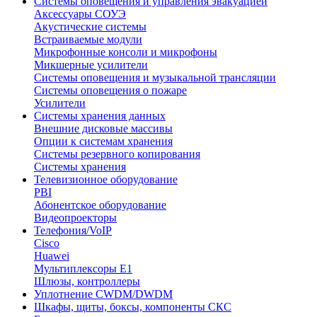
Системы оповещения и управления эвакуацией
Аксессуары СОУЭ
Акустические системы
Встраиваемые модули
Микрофонные консоли и микрофоны
Микшерные усилители
Системы оповещения и музыкальной трансляции
Системы оповещения о пожаре
Усилители
Системы хранения данных
Внешние дисковые массивы
Опции к системам хранения
Системы резервного копирования
Системы хранения
Телевизионное оборудование
PBI
Абонентское оборудование
Видеопроекторы
Телефония/VoIP
Cisco
Huawei
Мультиплексоры E1
Шлюзы, контроллеры
Уплотнение CWDM/DWDM
Шкафы, щиты, боксы, компоненты СКС