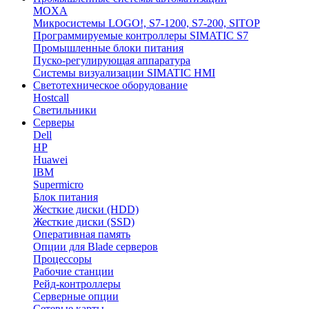
MOXA
Микросистемы LOGO!, S7-1200, S7-200, SITOP
Программируемые контроллеры SIMATIC S7
Промышленные блоки питания
Пуско-регулирующая аппаратура
Системы визуализации SIMATIC HMI
Светотехническое оборудование
Hostcall
Светильники
Серверы
Dell
HP
Huawei
IBM
Supermicro
Блок питания
Жесткие диски (HDD)
Жесткие диски (SSD)
Оперативная память
Опции для Blade серверов
Процессоры
Рабочие станции
Рейд-контроллеры
Серверные опции
Сетевые карты