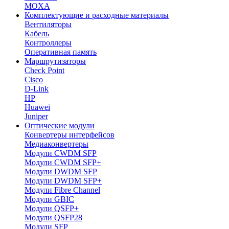
MOXA
Комплектующие и расходные материалы
Вентиляторы
Кабель
Контроллеры
Оперативная память
Маршрутизаторы
Check Point
Cisco
D-Link
HP
Huawei
Juniper
Оптические модули
Конвертеры интерфейсов
Медиаконвертеры
Модули CWDM SFP
Модули CWDM SFP+
Модули DWDM SFP
Модули DWDM SFP+
Модули Fibre Channel
Модули GBIC
Модули QSFP+
Модули QSFP28
Модули SFP