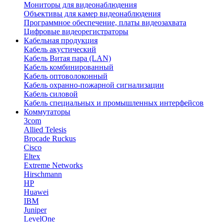
Мониторы для видеонаблюдения
Объективы для камер видеонаблюдения
Программное обеспечение, платы видеозахвата
Цифровые видеорегистраторы
Кабельная продукция
Кабель акустический
Кабель Витая пара (LAN)
Кабель комбинированный
Кабель оптоволоконный
Кабель охранно-пожарной сигнализации
Кабель силовой
Кабель специальных и промышленных интерфейсов
Коммутаторы
3com
Allied Telesis
Brocade Ruckus
Cisco
Eltex
Extreme Networks
Hirschmann
HP
Huawei
IBM
Juniper
LevelOne