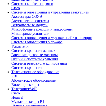
Системы конференцсвязи
Cisco
Системы оповещения и управления эвакуацией
Аксессуары СОУЭ
Акустические системы
Встраиваемые модули
Микрофонные консоли и микрофоны
Микшерные усилители
Системы оповещения и музыкальной трансляции
Системы оповещения о пожаре
Усилители
Системы хранения данных
Внешние дисковые массивы
Опции к системам хранения
Системы резервного копирования
Системы хранения
Телевизионное оборудование
PBI
Абонентское оборудование
Видеопроекторы
Телефония/VoIP
Cisco
Huawei
Мультиплексоры E1
Шлюзы, контроллеры