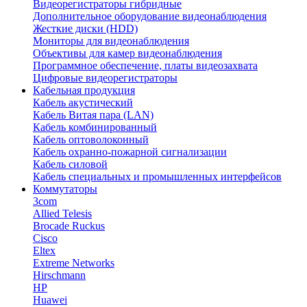
Видеорегистраторы гибридные
Дополнительное оборудование видеонаблюдения
Жесткие диски (HDD)
Мониторы для видеонаблюдения
Объективы для камер видеонаблюдения
Программное обеспечение, платы видеозахвата
Цифровые видеорегистраторы
Кабельная продукция
Кабель акустический
Кабель Витая пара (LAN)
Кабель комбинированный
Кабель оптоволоконный
Кабель охранно-пожарной сигнализации
Кабель силовой
Кабель специальных и промышленных интерфейсов
Коммутаторы
3com
Allied Telesis
Brocade Ruckus
Cisco
Eltex
Extreme Networks
Hirschmann
HP
Huawei