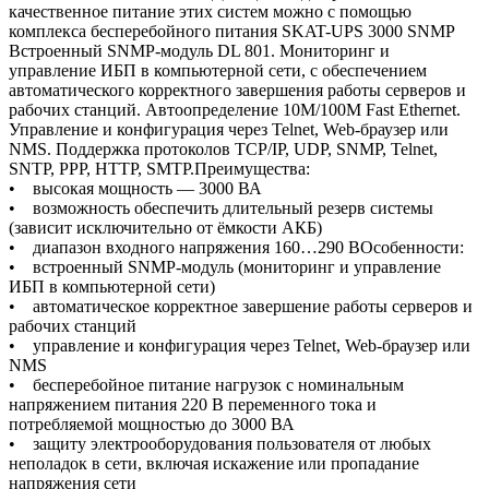
качественное питание этих систем можно с помощью
комплекса бесперебойного питания SKAT-UPS 3000 SNMP
Встроенный SNMP-модуль DL 801. Мониторинг и
управление ИБП в компьютерной сети, с обеспечением
автоматического корректного завершения работы серверов и
рабочих станций. Автоопределение 10M/100M Fast Ethernet.
Управление и конфигурация через Telnet, Web-браузер или
NMS. Поддержка протоколов TCP/IP, UDP, SNMP, Telnet,
SNTP, PPP, HTTP, SMTP.Преимущества:
• высокая мощность — 3000 ВА
• возможность обеспечить длительный резерв системы
(зависит исключительно от ёмкости АКБ)
• диапазон входного напряжения 160…290 ВОсобенности:
• встроенный SNMP-модуль (мониторинг и управление
ИБП в компьютерной сети)
• автоматическое корректное завершение работы серверов и
рабочих станций
• управление и конфигурация через Telnet, Web-браузер или
NMS
• бесперебойное питание нагрузок с номинальным
напряжением питания 220 В переменного тока и
потребляемой мощностью до 3000 ВА
• защиту электрооборудования пользователя от любых
неполадок в сети, включая искажение или пропадание
напряжения сети