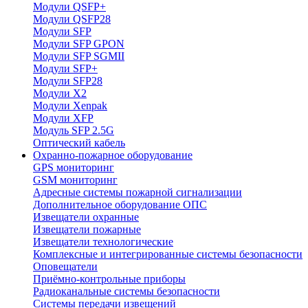
Модули QSFP+
Модули QSFP28
Модули SFP
Модули SFP GPON
Модули SFP SGMII
Модули SFP+
Модули SFP28
Модули X2
Модули Xenpak
Модули XFP
Модуль SFP 2.5G
Оптический кабель
Охранно-пожарное оборудование
GPS мониторинг
GSM мониторинг
Адресные системы пожарной сигнализации
Дополнительное оборудование ОПС
Извещатели охранные
Извещатели пожарные
Извещатели технологические
Комплексные и интегрированные системы безопасноcти
Оповещатели
Приёмно-контрольные приборы
Радиоканальные системы безопасности
Системы передачи извещений