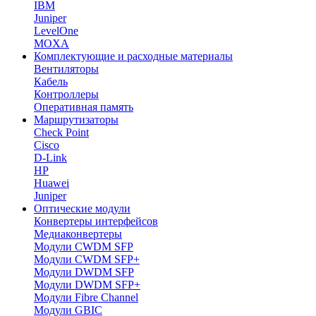
IBM
Juniper
LevelOne
MOXA
Комплектующие и расходные материалы
Вентиляторы
Кабель
Контроллеры
Оперативная память
Маршрутизаторы
Check Point
Cisco
D-Link
HP
Huawei
Juniper
Оптические модули
Конвертеры интерфейсов
Медиаконвертеры
Модули CWDM SFP
Модули CWDM SFP+
Модули DWDM SFP
Модули DWDM SFP+
Модули Fibre Channel
Модули GBIC