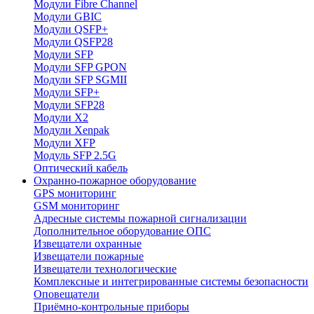
Модули Fibre Channel
Модули GBIC
Модули QSFP+
Модули QSFP28
Модули SFP
Модули SFP GPON
Модули SFP SGMII
Модули SFP+
Модули SFP28
Модули X2
Модули Xenpak
Модули XFP
Модуль SFP 2.5G
Оптический кабель
Охранно-пожарное оборудование
GPS мониторинг
GSM мониторинг
Адресные системы пожарной сигнализации
Дополнительное оборудование ОПС
Извещатели охранные
Извещатели пожарные
Извещатели технологические
Комплексные и интегрированные системы безопасноcти
Оповещатели
Приёмно-контрольные приборы