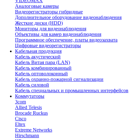
VIDEOMAX
Аналоговые камеры
Видеорегистраторы гибридные
Дополнительное оборудование видеонаблюдения
Жесткие диски (HDD)
Мониторы для видеонаблюдения
Объективы для камер видеонаблюдения
Программное обеспечение, платы видеозахвата
Цифровые видеорегистраторы
Кабельная продукция
Кабель акустический
Кабель Витая пара (LAN)
Кабель комбинированный
Кабель оптоволоконный
Кабель охранно-пожарной сигнализации
Кабель силовой
Кабель специальных и промышленных интерфейсов
Коммутаторы
3com
Allied Telesis
Brocade Ruckus
Cisco
Eltex
Extreme Networks
Hirschmann