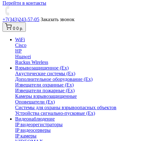
Перейти в контакты
+7(343)243-57-05
Заказать звонок
0
0 р.
WiFi
Cisco
HP
Huawei
Ruckus Wireless
Взрывозащищенное (Ex)
Акустические системы (Ex)
Дополнительное оборудование (Ex)
Извещатели охранные (Ex)
Извещатели пожарные (Ex)
Камеры взрывозащищенные
Оповещатели (Ex)
Системы для охраны взрывоопасных объектов
Устройства сигнально-пусковые (Ex)
Видеонаблюдение
IP видеорегистраторы
IP видеосерверы
IP камеры