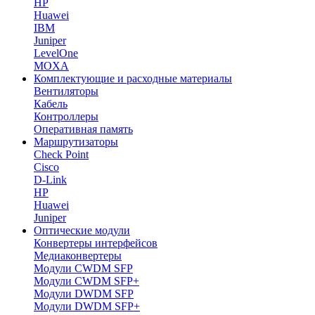
HP
Huawei
IBM
Juniper
LevelOne
MOXA
Комплектующие и расходные материалы
Вентиляторы
Кабель
Контроллеры
Оперативная память
Маршрутизаторы
Check Point
Cisco
D-Link
HP
Huawei
Juniper
Оптические модули
Конвертеры интерфейсов
Медиаконвертеры
Модули CWDM SFP
Модули CWDM SFP+
Модули DWDM SFP
Модули DWDM SFP+