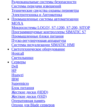
Радиоканальные системы безопасности
Системы передачи извещений
Технические средства охраны периметра
Электротехника и Автоматика
Промышленные системы автоматизации
MOXA
Микросистемы LOGO!, S7-1200, S7-200, SITOP
Программируемые контроллеры SIMATIC S7
Промышленные блоки питания
Пуско-регулирующая аппаратура
Системы визуализации SIMATIC HMI
Светотехническое оборудование
Hostcall
Светильники
Серверы
Dell
HP
Huawei
IBM
Supermicro
Блок питания
Жесткие диски (HDD)
Жесткие диски (SSD)
Оперативная память
Опции для Blade серверов