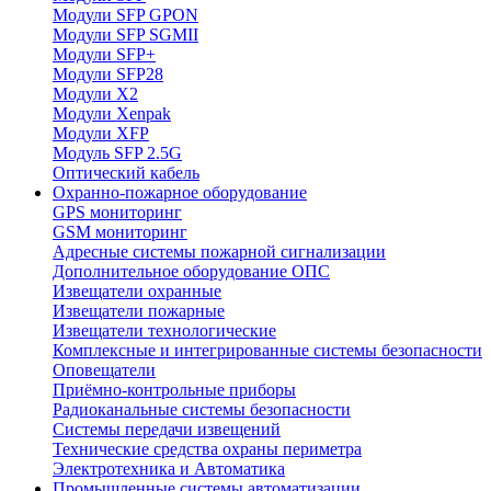
Модули SFP GPON
Модули SFP SGMII
Модули SFP+
Модули SFP28
Модули X2
Модули Xenpak
Модули XFP
Модуль SFP 2.5G
Оптический кабель
Охранно-пожарное оборудование
GPS мониторинг
GSM мониторинг
Адресные системы пожарной сигнализации
Дополнительное оборудование ОПС
Извещатели охранные
Извещатели пожарные
Извещатели технологические
Комплексные и интегрированные системы безопасноcти
Оповещатели
Приёмно-контрольные приборы
Радиоканальные системы безопасности
Системы передачи извещений
Технические средства охраны периметра
Электротехника и Автоматика
Промышленные системы автоматизации