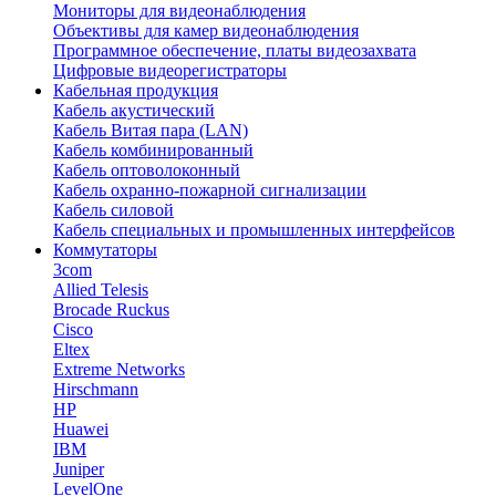
Мониторы для видеонаблюдения
Объективы для камер видеонаблюдения
Программное обеспечение, платы видеозахвата
Цифровые видеорегистраторы
Кабельная продукция
Кабель акустический
Кабель Витая пара (LAN)
Кабель комбинированный
Кабель оптоволоконный
Кабель охранно-пожарной сигнализации
Кабель силовой
Кабель специальных и промышленных интерфейсов
Коммутаторы
3com
Allied Telesis
Brocade Ruckus
Cisco
Eltex
Extreme Networks
Hirschmann
HP
Huawei
IBM
Juniper
LevelOne