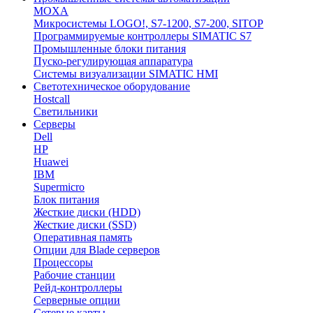
MOXA
Микросистемы LOGO!, S7-1200, S7-200, SITOP
Программируемые контроллеры SIMATIC S7
Промышленные блоки питания
Пуско-регулирующая аппаратура
Системы визуализации SIMATIC HMI
Светотехническое оборудование
Hostcall
Светильники
Серверы
Dell
HP
Huawei
IBM
Supermicro
Блок питания
Жесткие диски (HDD)
Жесткие диски (SSD)
Оперативная память
Опции для Blade серверов
Процессоры
Рабочие станции
Рейд-контроллеры
Серверные опции
Сетевые карты