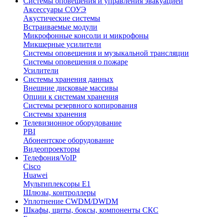
Системы оповещения и управления эвакуацией
Аксессуары СОУЭ
Акустические системы
Встраиваемые модули
Микрофонные консоли и микрофоны
Микшерные усилители
Системы оповещения и музыкальной трансляции
Системы оповещения о пожаре
Усилители
Системы хранения данных
Внешние дисковые массивы
Опции к системам хранения
Системы резервного копирования
Системы хранения
Телевизионное оборудование
PBI
Абонентское оборудование
Видеопроекторы
Телефония/VoIP
Cisco
Huawei
Мультиплексоры E1
Шлюзы, контроллеры
Уплотнение CWDM/DWDM
Шкафы, щиты, боксы, компоненты СКС