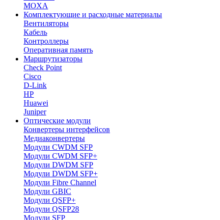
MOXA
Комплектующие и расходные материалы
Вентиляторы
Кабель
Контроллеры
Оперативная память
Маршрутизаторы
Check Point
Cisco
D-Link
HP
Huawei
Juniper
Оптические модули
Конвертеры интерфейсов
Медиаконвертеры
Модули CWDM SFP
Модули CWDM SFP+
Модули DWDM SFP
Модули DWDM SFP+
Модули Fibre Channel
Модули GBIC
Модули QSFP+
Модули QSFP28
Модули SFP