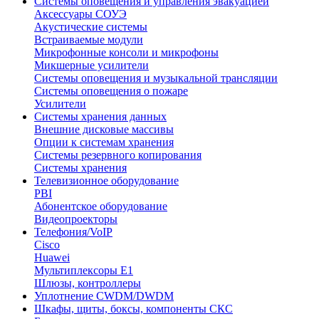
Системы оповещения и управления эвакуацией
Аксессуары СОУЭ
Акустические системы
Встраиваемые модули
Микрофонные консоли и микрофоны
Микшерные усилители
Системы оповещения и музыкальной трансляции
Системы оповещения о пожаре
Усилители
Системы хранения данных
Внешние дисковые массивы
Опции к системам хранения
Системы резервного копирования
Системы хранения
Телевизионное оборудование
PBI
Абонентское оборудование
Видеопроекторы
Телефония/VoIP
Cisco
Huawei
Мультиплексоры E1
Шлюзы, контроллеры
Уплотнение CWDM/DWDM
Шкафы, щиты, боксы, компоненты СКС