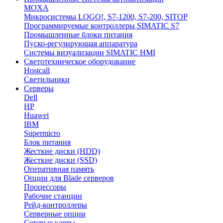
MOXA
Микросистемы LOGO!, S7-1200, S7-200, SITOP
Программируемые контроллеры SIMATIC S7
Промышленные блоки питания
Пуско-регулирующая аппаратура
Системы визуализации SIMATIC HMI
Светотехническое оборудование
Hostcall
Светильники
Серверы
Dell
HP
Huawei
IBM
Supermicro
Блок питания
Жесткие диски (HDD)
Жесткие диски (SSD)
Оперативная память
Опции для Blade серверов
Процессоры
Рабочие станции
Рейд-контроллеры
Серверные опции
Сетевые карты