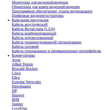
Мониторы для видеонаблюдения
Объективы для камер видеонаблюдения
Программное обеспечение, платы видеозахвата
Цифровые видеорегистраторы
Кабельная продукция
Кабель акустический
Кабель Витая пара (LAN)
Кабель комбинированный
Кабель оптоволоконный
Кабель охранно-пожарной сигнализации
Кабель силовой
Кабель специальных и промышленных интерфейсов
Коммутаторы
3com
Allied Telesis
Brocade Ruckus
Cisco
Eltex
Extreme Networks
Hirschmann
HP
Huawei
IBM
Juniper
LevelOne