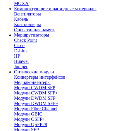
MOXA
Комплектующие и расходные материалы
Вентиляторы
Кабель
Контроллеры
Оперативная память
Маршрутизаторы
Check Point
Cisco
D-Link
HP
Huawei
Juniper
Оптические модули
Конвертеры интерфейсов
Медиаконвертеры
Модули CWDM SFP
Модули CWDM SFP+
Модули DWDM SFP
Модули DWDM SFP+
Модули Fibre Channel
Модули GBIC
Модули QSFP+
Модули QSFP28
Модули SFP