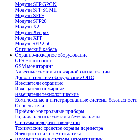
Модули SFP GPON
Модули SFP SGMII
Модули SFP+
Модули SFP28
Модули X2
Модули Xenpak
Модули XFP
Модуль SFP 2.5G
Оптический кабель
Охранно-пожарное оборудование
GPS мониторинг
GSM мониторинг
Адресные системы пожарной сигнализации
Дополнительное оборудование ОПС
Извещатели охранные
Извещатели пожарные
Извещатели технологические
Комплексные и интегрированные системы безопасноcти
Оповещатели
Приёмно-контрольные приборы
Радиоканальные системы безопасности
Системы передачи извещений
Технические средства охраны периметра
Электротехника и Автоматика
Промышленные системы автоматизации