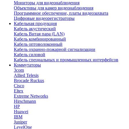
Мониторы для видеонаблюдения
Объективы для камер видеонаблюдения
Программное обеспечение, платы видеозахвата
Цифровые видеорегистраторы
Кабельная продукция
Кабель акустический
Кабель Витая пара (LAN)
Кабель комбинированный
Кабель оптоволоконный
Кабель охранно-пожарной сигнализации
Кабель силовой
Кабель специальных и промышленных интерфейсов
Коммутаторы
3com
Allied Telesis
Brocade Ruckus
Cisco
Eltex
Extreme Networks
Hirschmann
HP
Huawei
IBM
Juniper
LevelOne