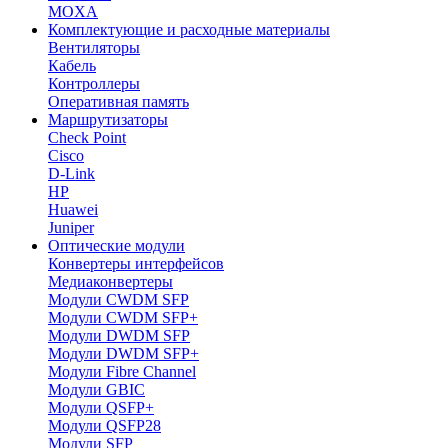
MOXA
Комплектующие и расходные материалы
Вентиляторы
Кабель
Контроллеры
Оперативная память
Маршрутизаторы
Check Point
Cisco
D-Link
HP
Huawei
Juniper
Оптические модули
Конвертеры интерфейсов
Медиаконвертеры
Модули CWDM SFP
Модули CWDM SFP+
Модули DWDM SFP
Модули DWDM SFP+
Модули Fibre Channel
Модули GBIC
Модули QSFP+
Модули QSFP28
Модули SFP