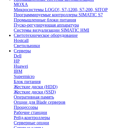
MOXA
Микросистемы LOGO!, S7-1200, S7-200, SITOP
Программируемые контроллеры SIMATIC S7
Промышленные блоки питания
Пуско-регулирующая аппаратура
Системы визуализации SIMATIC HMI
Светотехническое оборудование
Hostcall
Светильники
Серверы
Dell
HP
Huawei
IBM
Supermicro
Блок питания
Жесткие диски (HDD)
Жесткие диски (SSD)
Оперативная память
Опции для Blade серверов
Процессоры
Рабочие станции
Рейд-контроллеры
Серверные опции
Сетевые карты