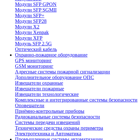
Модули SFP GPON
Модули SFP SGMII
Модули SFP+
Модули SFP28
Модули X2
Модули Xenpak
Модули XFP
Модуль SFP 2.5G
Оптический кабель
Охранно-пожарное оборудование
GPS мониторинг
GSM мониторинг
Адресные системы пожарной сигнализации
Дополнительное оборудование ОПС
Извещатели охранные
Извещатели пожарные
Извещатели технологические
Комплексные и интегрированные системы безопасноcти
Оповещатели
Приёмно-контрольные приборы
Радиоканальные системы безопасности
Системы передачи извещений
Технические средства охраны периметра
Электротехника и Автоматика
Промышленные системы автоматизации