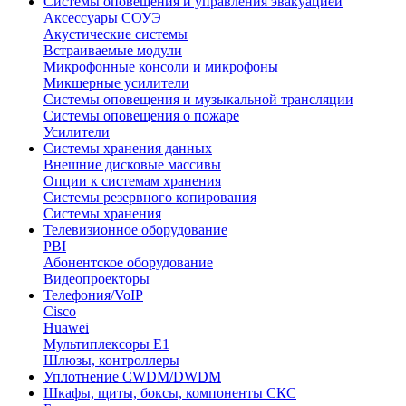
Системы оповещения и управления эвакуацией
Аксессуары СОУЭ
Акустические системы
Встраиваемые модули
Микрофонные консоли и микрофоны
Микшерные усилители
Системы оповещения и музыкальной трансляции
Системы оповещения о пожаре
Усилители
Системы хранения данных
Внешние дисковые массивы
Опции к системам хранения
Системы резервного копирования
Системы хранения
Телевизионное оборудование
PBI
Абонентское оборудование
Видеопроекторы
Телефония/VoIP
Cisco
Huawei
Мультиплексоры E1
Шлюзы, контроллеры
Уплотнение CWDM/DWDM
Шкафы, щиты, боксы, компоненты СКС