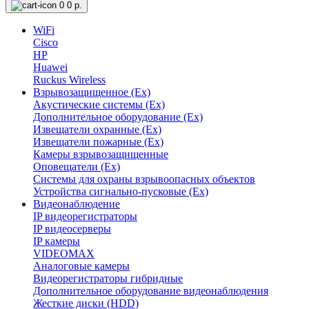
0
0 р.
WiFi
Cisco
HP
Huawei
Ruckus Wireless
Взрывозащищенное (Ex)
Акустические системы (Ex)
Дополнительное оборудование (Ex)
Извещатели охранные (Ex)
Извещатели пожарные (Ex)
Камеры взрывозащищенные
Оповещатели (Ex)
Системы для охраны взрывоопасных объектов
Устройства сигнально-пусковые (Ex)
Видеонаблюдение
IP видеорегистраторы
IP видеосерверы
IP камеры
VIDEOMAX
Аналоговые камеры
Видеорегистраторы гибридные
Дополнительное оборудование видеонаблюдения
Жесткие диски (HDD)