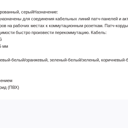
нированный, серыйНазначение:
назначены для соединения кабельных линий патч-панелей и акт
еров на рабочих местах к коммутационным розеткам. Патч-корд
димости быстро произвести перекоммутацию. Кабель:
G
5 мм
нжевый-белый/оранжевый, зеленый-белый/зеленый, коричневый-
лением
рид (ПВХ)