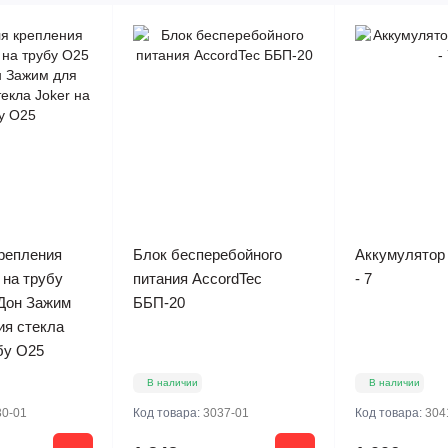
репления
Блок бесперебойного
Аккумулятор
 на трубу
питания AccordTec
- 7
Дон Зажим
ББП-20
ия стекла
бу O25
В наличии
В наличии
30-01
Код товара:
3037-01
Код товара:
304