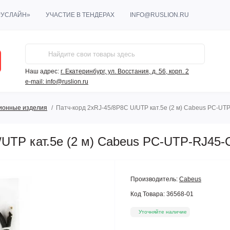
РУСЛАЙН»
УЧАСТИЕ В ТЕНДЕРАХ
INFO@RUSLION.RU
Наш адрес:
г. Екатеринбург, ул. Восстания, д. 56, корп. 2
e-mail:
info@ruslion.ru
ионные изделия
Патч-корд 2xRJ-45/8P8C U/UTP кат.5е (2 м) Cabeus PC-UT
/UTP кат.5е (2 м) Cabeus PC-UTP-RJ45
Производитель:
Cabeus
Код Товара:
36568-01
Уточняйте наличие