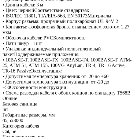
• Длина кабела: 3 м
• Цвет: черныйСоответствие стандартам:
• ISO/IEC 11801, TIA/EIA-568, EN 50173Материалы:
• Корпус разъема: прозрачный поликарбонат UL-94V-2
• Контакты: фосфористая бронза с напылением золотом 1,27
мкм
• Оболочка кабеля: PVCКомплектность:
• Патч-шнур – 1шт
• Упаковка: индивидуальный полиэтиленовый
пакетПоддерживаемые приложения:
• 10BASE-T, 100BASE-TX, 100BASE-T4, 1000BASE-T, ATM-
25, ATM-51, ATM-155, 100VG-AnyLan, TR-4, TR-16 Active,
TR-16 PassiveЭксплуатация:
• Допустимая температура хранения: от -20 до +60
• Допустимая температура эксплуатации: от -20 до
+50Особенности конструкции:
• Схема разводки кабеля с обоих концов по стандарту Т568В
Общие
Базовая единица
шт
Габаритные размеры, мм
d5,5x3000
Категория кабеля
Cat, 5e
Количество пар, шт