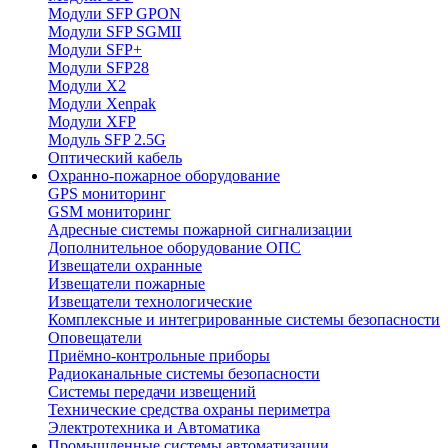
Модули SFP GPON
Модули SFP SGMII
Модули SFP+
Модули SFP28
Модули X2
Модули Xenpak
Модули XFP
Модуль SFP 2.5G
Оптический кабель
Охранно-пожарное оборудование
GPS мониторинг
GSM мониторинг
Адресные системы пожарной сигнализации
Дополнительное оборудование ОПС
Извещатели охранные
Извещатели пожарные
Извещатели технологические
Комплексные и интегрированные системы безопасноcти
Оповещатели
Приёмно-контрольные приборы
Радиоканальные системы безопасности
Системы передачи извещений
Технические средства охраны периметра
Электротехника и Автоматика
Промышленные системы автоматизации