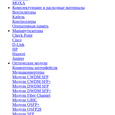
MOXA
Комплектующие и расходные материалы
Вентиляторы
Кабель
Контроллеры
Оперативная память
Маршрутизаторы
Check Point
Cisco
D-Link
HP
Huawei
Juniper
Оптические модули
Конвертеры интерфейсов
Медиаконвертеры
Модули CWDM SFP
Модули CWDM SFP+
Модули DWDM SFP
Модули DWDM SFP+
Модули Fibre Channel
Модули GBIC
Модули QSFP+
Модули QSFP28
Модули SFP