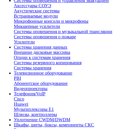
Системы оповещения и управления эвакуацией
Аксессуары СОУЭ
Акустические системы
Встраиваемые модули
Микрофонные консоли и микрофоны
Микшерные усилители
Системы оповещения и музыкальной трансляции
Системы оповещения о пожаре
Усилители
Системы хранения данных
Внешние дисковые массивы
Опции к системам хранения
Системы резервного копирования
Системы хранения
Телевизионное оборудование
PBI
Абонентское оборудование
Видеопроекторы
Телефония/VoIP
Cisco
Huawei
Мультиплексоры E1
Шлюзы, контроллеры
Уплотнение CWDM/DWDM
Шкафы, щиты, боксы, компоненты СКС