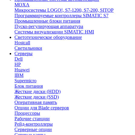
MOXA
Микросистемы LOGO!, S7-1200, S7-200, SITOP
Программируемые контроллеры SIMATIC S7
Промышленные блоки питания
Пуско-регулирующая аппаратура
Системы визуализации SIMATIC HMI
Светотехническое оборудование
Hostcall
Светильники
Серверы
Dell
HP
Huawei
IBM
Supermicro
Блок питания
Жесткие диски (HDD)
Жесткие диски (SSD)
Оперативная память
Опции для Blade серверов
Процессоры
Рабочие станции
Рейд-контроллеры
Серверные опции
Сетевые карты