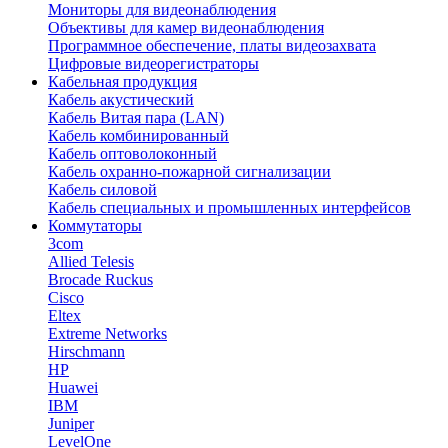
Мониторы для видеонаблюдения
Объективы для камер видеонаблюдения
Программное обеспечение, платы видеозахвата
Цифровые видеорегистраторы
Кабельная продукция
Кабель акустический
Кабель Витая пара (LAN)
Кабель комбинированный
Кабель оптоволоконный
Кабель охранно-пожарной сигнализации
Кабель силовой
Кабель специальных и промышленных интерфейсов
Коммутаторы
3com
Allied Telesis
Brocade Ruckus
Cisco
Eltex
Extreme Networks
Hirschmann
HP
Huawei
IBM
Juniper
LevelOne