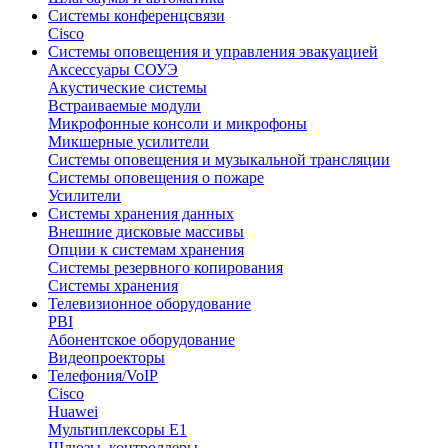
Системы конференцсвязи
Cisco
Системы оповещения и управления эвакуацией
Аксессуары СОУЭ
Акустические системы
Встраиваемые модули
Микрофонные консоли и микрофоны
Микшерные усилители
Системы оповещения и музыкальной трансляции
Системы оповещения о пожаре
Усилители
Системы хранения данных
Внешние дисковые массивы
Опции к системам хранения
Системы резервного копирования
Системы хранения
Телевизионное оборудование
PBI
Абонентское оборудование
Видеопроекторы
Телефония/VoIP
Cisco
Huawei
Мультиплексоры E1
Шлюзы, контроллеры