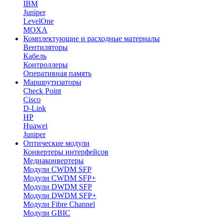
IBM
Juniper
LevelOne
MOXA
Комплектующие и расходные материалы
Вентиляторы
Кабель
Контроллеры
Оперативная память
Маршрутизаторы
Check Point
Cisco
D-Link
HP
Huawei
Juniper
Оптические модули
Конвертеры интерфейсов
Медиаконвертеры
Модули CWDM SFP
Модули CWDM SFP+
Модули DWDM SFP
Модули DWDM SFP+
Модули Fibre Channel
Модули GBIC