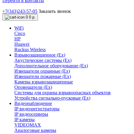
Перейти в контакты
+7(343)243-57-05
Заказать звонок
0
0 р.
WiFi
Cisco
HP
Huawei
Ruckus Wireless
Взрывозащищенное (Ex)
Акустические системы (Ex)
Дополнительное оборудование (Ex)
Извещатели охранные (Ex)
Извещатели пожарные (Ex)
Камеры взрывозащищенные
Оповещатели (Ex)
Системы для охраны взрывоопасных объектов
Устройства сигнально-пусковые (Ex)
Видеонаблюдение
IP видеорегистраторы
IP видеосерверы
IP камеры
VIDEOMAX
Аналоговые камеры