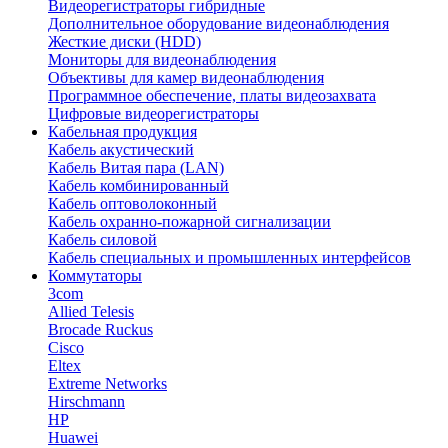
Видеорегистраторы гибридные
Дополнительное оборудование видеонаблюдения
Жесткие диски (HDD)
Мониторы для видеонаблюдения
Объективы для камер видеонаблюдения
Программное обеспечение, платы видеозахвата
Цифровые видеорегистраторы
Кабельная продукция
Кабель акустический
Кабель Витая пара (LAN)
Кабель комбинированный
Кабель оптоволоконный
Кабель охранно-пожарной сигнализации
Кабель силовой
Кабель специальных и промышленных интерфейсов
Коммутаторы
3com
Allied Telesis
Brocade Ruckus
Cisco
Eltex
Extreme Networks
Hirschmann
HP
Huawei