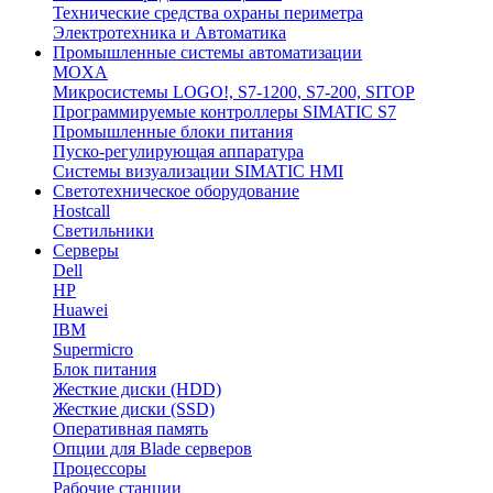
Технические средства охраны периметра
Электротехника и Автоматика
Промышленные системы автоматизации
MOXA
Микросистемы LOGO!, S7-1200, S7-200, SITOP
Программируемые контроллеры SIMATIC S7
Промышленные блоки питания
Пуско-регулирующая аппаратура
Системы визуализации SIMATIC HMI
Светотехническое оборудование
Hostcall
Светильники
Серверы
Dell
HP
Huawei
IBM
Supermicro
Блок питания
Жесткие диски (HDD)
Жесткие диски (SSD)
Оперативная память
Опции для Blade серверов
Процессоры
Рабочие станции