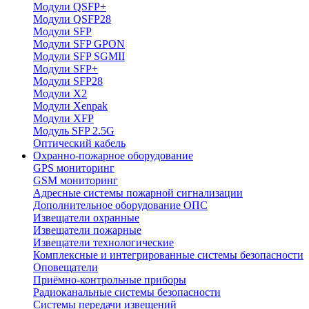
Модули QSFP+
Модули QSFP28
Модули SFP
Модули SFP GPON
Модули SFP SGMII
Модули SFP+
Модули SFP28
Модули X2
Модули Xenpak
Модули XFP
Модуль SFP 2.5G
Оптический кабель
Охранно-пожарное оборудование
GPS мониторинг
GSM мониторинг
Адресные системы пожарной сигнализации
Дополнительное оборудование ОПС
Извещатели охранные
Извещатели пожарные
Извещатели технологические
Комплексные и интегрированные системы безопасноcти
Оповещатели
Приёмно-контрольные приборы
Радиоканальные системы безопасности
Системы передачи извещений