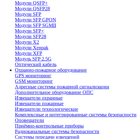
Модули QSFP+
Модули QSFP28
Модули SFP
Модули SFP GPON
Модули SFP SGMII
Модули SFP+
Модули SFP28
Модули X2
Модули Xenpak
Модули XFP
Модуль SFP 2.5G
Оптический кабель
Охранно-пожарное оборудование
GPS мониторинг
GSM мониторинг
Адресные системы пожарной сигнализации
Дополнительное оборудование ОПС
Извещатели охранные
Извещатели пожарные
Извещатели технологические
Комплексные и интегрированные системы безопасноcти
Оповещатели
Приёмно-контрольные приборы
Радиоканальные системы безопасности
Системы передачи извещений