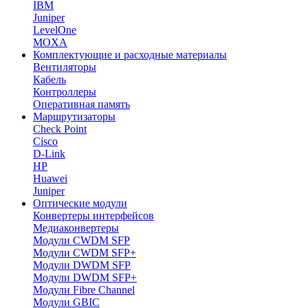
IBM
Juniper
LevelOne
MOXA
Комплектующие и расходные материалы
Вентиляторы
Кабель
Контроллеры
Оперативная память
Маршрутизаторы
Check Point
Cisco
D-Link
HP
Huawei
Juniper
Оптические модули
Конвертеры интерфейсов
Медиаконвертеры
Модули CWDM SFP
Модули CWDM SFP+
Модули DWDM SFP
Модули DWDM SFP+
Модули Fibre Channel
Модули GBIC