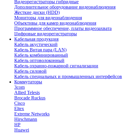
Видеорегистраторы гибридные
Дополнительное оборудование видеонаблюдения
Жесткие диски (HDD)
Мониторы для видеонаблюдения
Объективы для камер видеонаблюдения
Программное обеспечение, платы видеозахвата
Цифровые видеорегистраторы
Кабельная продукция
Кабель акустический
Кабель Витая пара (LAN)
Кабель комбинированный
Кабель оптоволоконный
Кабель охранно-пожарной сигнализации
Кабель силовой
Кабель специальных и промышленных интерфейсов
Коммутаторы
3com
Allied Telesis
Brocade Ruckus
Cisco
Eltex
Extreme Networks
Hirschmann
HP
Huawei