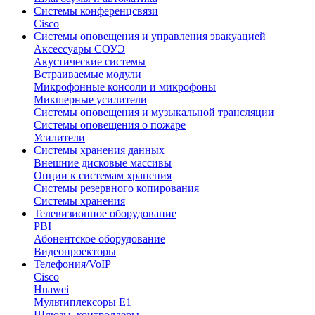
Системы конференцсвязи
Cisco
Системы оповещения и управления эвакуацией
Аксессуары СОУЭ
Акустические системы
Встраиваемые модули
Микрофонные консоли и микрофоны
Микшерные усилители
Системы оповещения и музыкальной трансляции
Системы оповещения о пожаре
Усилители
Системы хранения данных
Внешние дисковые массивы
Опции к системам хранения
Системы резервного копирования
Системы хранения
Телевизионное оборудование
PBI
Абонентское оборудование
Видеопроекторы
Телефония/VoIP
Cisco
Huawei
Мультиплексоры E1
Шлюзы, контроллеры