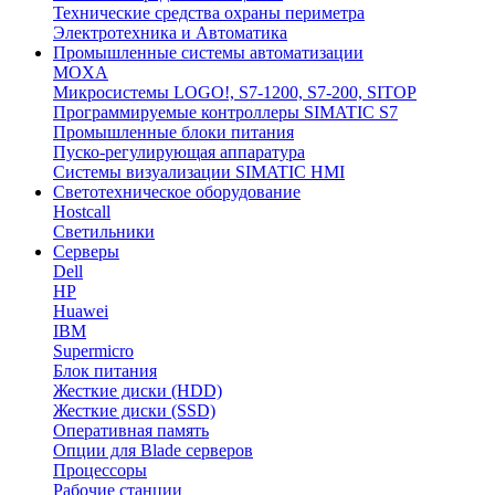
Технические средства охраны периметра
Электротехника и Автоматика
Промышленные системы автоматизации
MOXA
Микросистемы LOGO!, S7-1200, S7-200, SITOP
Программируемые контроллеры SIMATIC S7
Промышленные блоки питания
Пуско-регулирующая аппаратура
Системы визуализации SIMATIC HMI
Светотехническое оборудование
Hostcall
Светильники
Серверы
Dell
HP
Huawei
IBM
Supermicro
Блок питания
Жесткие диски (HDD)
Жесткие диски (SSD)
Оперативная память
Опции для Blade серверов
Процессоры
Рабочие станции