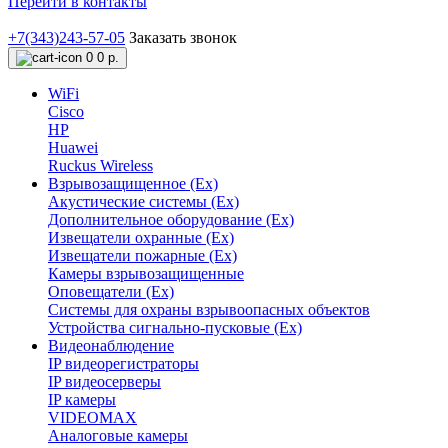
Перейти в контакты
+7(343)243-57-05
Заказать звонок
0
0 р.
WiFi
Cisco
HP
Huawei
Ruckus Wireless
Взрывозащищенное (Ex)
Акустические системы (Ex)
Дополнительное оборудование (Ex)
Извещатели охранные (Ex)
Извещатели пожарные (Ex)
Камеры взрывозащищенные
Оповещатели (Ex)
Системы для охраны взрывоопасных объектов
Устройства сигнально-пусковые (Ex)
Видеонаблюдение
IP видеорегистраторы
IP видеосерверы
IP камеры
VIDEOMAX
Аналоговые камеры