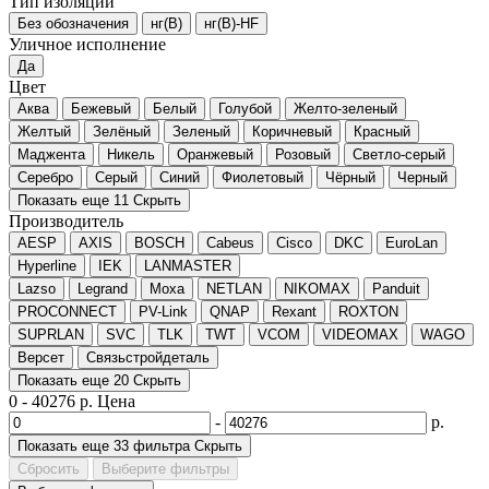
Тип изоляции
Без обозначения
нг(B)
нг(B)-HF
Уличное исполнение
Да
Цвет
Аква
Бежевый
Белый
Голубой
Желто-зеленый
Желтый
Зелёный
Зеленый
Коричневый
Красный
Маджента
Никель
Оранжевый
Розовый
Светло-серый
Серебро
Серый
Синий
Фиолетовый
Чёрный
Черный
Показать еще 11
Скрыть
Производитель
AESP
AXIS
BOSCH
Cabeus
Cisco
DKC
EuroLan
Hyperline
IEK
LANMASTER
Lazso
Legrand
Moxa
NETLAN
NIKOMAX
Panduit
PROCONNECT
PV-Link
QNAP
Rexant
ROXTON
SUPRLAN
SVC
TLK
TWT
VCOM
VIDEOMAX
WAGO
Версет
Связьстройдеталь
Показать еще 20
Скрыть
0
-
40276
р.
Цена
-
р.
Показать еще 33 фильтра
Скрыть
Сбросить
Выберите фильтры