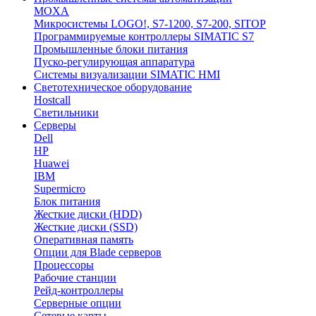
MOXA
Микросистемы LOGO!, S7-1200, S7-200, SITOP
Программируемые контроллеры SIMATIC S7
Промышленные блоки питания
Пуско-регулирующая аппаратура
Системы визуализации SIMATIC HMI
Светотехническое оборудование
Hostcall
Светильники
Серверы
Dell
HP
Huawei
IBM
Supermicro
Блок питания
Жесткие диски (HDD)
Жесткие диски (SSD)
Оперативная память
Опции для Blade серверов
Процессоры
Рабочие станции
Рейд-контроллеры
Серверные опции
Сетевые карты