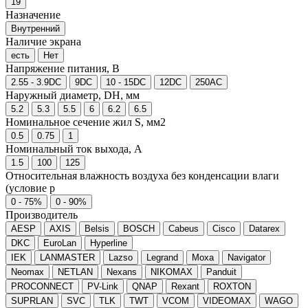
19
Назначение
Внутренний
Наличие экрана
есть
Нет
Напряжение питания, В
2.55 - 3.9DC
9DC
10 - 15DC
12DC
250AC
Наружный диаметр, DH, мм
5.2
5.3
5.5
6
6.2
6.5
Номинальное сечение жил S, мм2
0.5
0.75
1
Номинальный ток выхода, А
1.5
100
125
Относительная влажность воздуха без конденсации влаги
(условие р
0 - 75%
0 - 90%
Производитель
AESP
AXIS
Belsis
BOSCH
Cabeus
Cisco
Datarex
DKC
EuroLan
Hyperline
IEK
LANMASTER
Lazso
Legrand
Moxa
Navigator
Neomax
NETLAN
Nexans
NIKOMAX
Panduit
PROCONNECT
PV-Link
QNAP
Rexant
ROXTON
SUPRLAN
SVC
TLK
TWT
VCOM
VIDEOMAX
WAGO