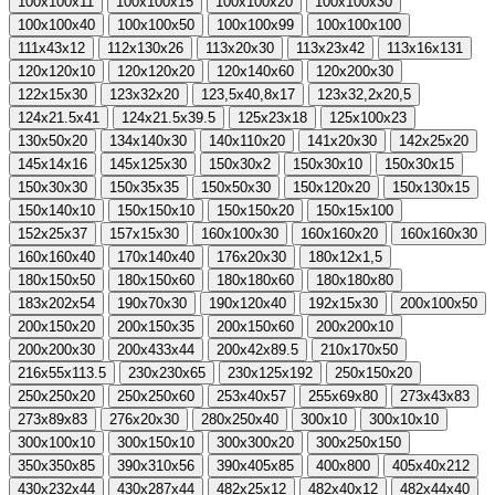
100x100x11
100x100x15
100x100x20
100x100x30
100x100x40
100x100x50
100x100x99
100x100x100
111x43x12
112x130x26
113x20x30
113x23x42
113x16x131
120x120x10
120x120x20
120x140x60
120x200x30
122x15x30
123x32x20
123,5x40,8x17
123x32,2x20,5
124x21.5x41
124x21.5x39.5
125x23x18
125x100x23
130x50x20
134x140x30
140x110x20
141x20x30
142x25x20
145x14x16
145x125x30
150x30x2
150x30x10
150x30x15
150x30x30
150x35x35
150x50x30
150x120x20
150x130x15
150x140x10
150x150x10
150x150x20
150x15x100
152x25x37
157x15x30
160x100x30
160x160x20
160x160x30
160x160x40
170x140x40
176x20x30
180x12x1,5
180x150x50
180x150x60
180x180x60
180x180x80
183x202x54
190x70x30
190x120x40
192x15x30
200x100x50
200x150x20
200x150x35
200x150x60
200x200x10
200x200x30
200x433x44
200x42x89.5
210x170x50
216x55x113.5
230x230x65
230x125x192
250x150x20
250x250x20
250x250x60
253x40x57
255x69x80
273x43x83
273x89x83
276x20x30
280x250x40
300x10
300x10x10
300x100x10
300x150x10
300x300x20
300x250x150
350x350x85
390x310x56
390x405x85
400x800
405x40x212
430x232x44
430x287x44
482x25x12
482x40x12
482x44x40