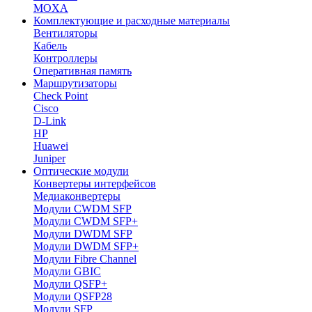
MOXA
Комплектующие и расходные материалы
Вентиляторы
Кабель
Контроллеры
Оперативная память
Маршрутизаторы
Check Point
Cisco
D-Link
HP
Huawei
Juniper
Оптические модули
Конвертеры интерфейсов
Медиаконвертеры
Модули CWDM SFP
Модули CWDM SFP+
Модули DWDM SFP
Модули DWDM SFP+
Модули Fibre Channel
Модули GBIC
Модули QSFP+
Модули QSFP28
Модули SFP