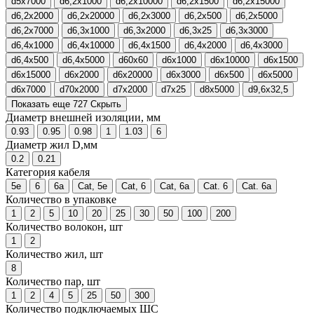
d5x7000
d6,2x1000
d6,2x10000
d6,2x1500
d6,2x15000
d6,2x2000
d6,2x20000
d6,2x3000
d6,2x500
d6,2x5000
d6,2x7000
d6,3x1000
d6,3x2000
d6,3x25
d6,3x3000
d6,4x1000
d6,4x10000
d6,4x1500
d6,4x2000
d6,4x3000
d6,4x500
d6,4x5000
d60x60
d6x1000
d6x10000
d6x1500
d6x15000
d6x2000
d6x20000
d6x3000
d6x500
d6x5000
d6x7000
d70x2000
d7x2000
d7x25
d8x5000
d9,6x32,5
Показать еще 727
Скрыть
Диаметр внешней изоляции, мм
0.93
0.95
0.98
1
1.03
6
Диаметр жил D,мм
0.2
0.21
Категория кабеля
5e
6
6a
Cat, 5e
Cat, 6
Cat, 6a
Cat. 6
Cat. 6a
Количество в упаковке
1
2
5
10
20
25
30
50
100
200
Количество волокон, шт
1
2
Количество жил, шт
8
Количество пар, шт
1
2
4
5
25
50
300
Количество подключаемых ШС