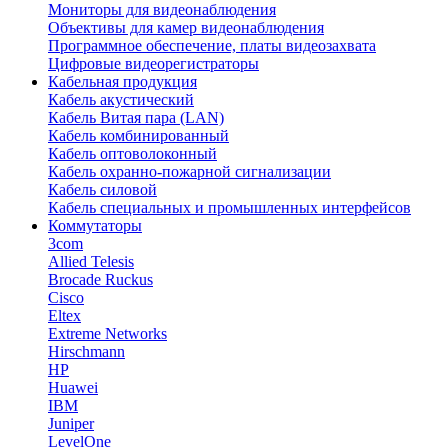
Мониторы для видеонаблюдения
Объективы для камер видеонаблюдения
Программное обеспечение, платы видеозахвата
Цифровые видеорегистраторы
Кабельная продукция
Кабель акустический
Кабель Витая пара (LAN)
Кабель комбинированный
Кабель оптоволоконный
Кабель охранно-пожарной сигнализации
Кабель силовой
Кабель специальных и промышленных интерфейсов
Коммутаторы
3com
Allied Telesis
Brocade Ruckus
Cisco
Eltex
Extreme Networks
Hirschmann
HP
Huawei
IBM
Juniper
LevelOne