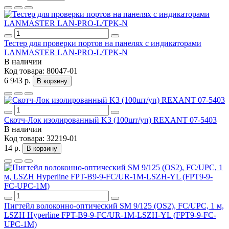
Тестер для проверки портов на панелях с индикаторами
LANMASTER LAN-PRO-L/TPK-N
В наличии
Код товара:
80047-01
6 943 р.
В корзину
Скотч-Лок изолированный K3 (100шт/уп) REXANT 07-5403
В наличии
Код товара:
32219-01
14 р.
В корзину
Пигтейл волоконно-оптический SM 9/125 (OS2), FC/UPC, 1 м,
LSZH Hyperline FPT-B9-9-FC/UR-1M-LSZH-YL (FPT9-9-FC-
UPC-1M)