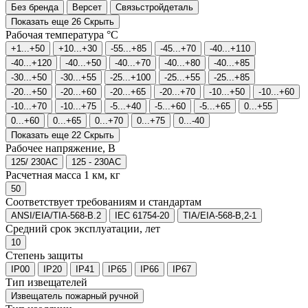
Без бренда
Версет
Связьстройдеталь
Показать еще 26
Скрыть
Рабочая температура °C
+1...+50
+10...+30
-55...+85
-45...+70
-40...+110
-40...+120
-40...+50
-40...+70
-40...+80
-40...+85
-30...+50
-30...+55
-25...+100
-25...+55
-25...+85
-20...+50
-20...+60
-20...+65
-20...+70
-10...+50
-10...+60
-10...+70
-10...+75
-5...+40
-5...+60
-5...+65
0...+55
0...+60
0...+65
0...+70
0...+75
0...-40
Показать еще 22
Скрыть
Рабочее напряжение, В
125/ 230AC
125 - 230AC
Расчетная масса 1 км, кг
50
Соответствует требованиям и стандартам
ANSI/EIA/TIA-568-B.2
IEC 61754-20
TIA/EIA-568-B,2-1
Средний срок эксплуатации, лет
10
Степень защиты
IP00
IP20
IP41
IP65
IP66
IP67
Тип извещателей
Извещатель пожарный ручной