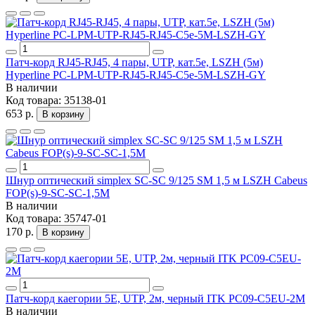
Патч-корд RJ45-RJ45, 4 пары, UTP, кат.5е, LSZH (5м)
Hyperline PC-LPM-UTP-RJ45-RJ45-C5e-5M-LSZH-GY
В наличии
Код товара:
35138-01
653 р.
В корзину
Шнур оптический simplex SC-SC 9/125 SM 1,5 м LSZH Cabeus
FOP(s)-9-SC-SC-1,5M
В наличии
Код товара:
35747-01
170 р.
В корзину
Патч-корд каегории 5Е, UTP, 2м, черный ITK PC09-C5EU-2M
В наличии