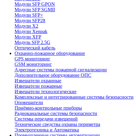
Модули SFP GPON
Модули SFP SGMII
Модули SFP+
Модули SFP28
Модули X2
Модули Xenpak
Модули XFP
Модуль SFP 2.5G
Оптический кабель
Охранно-пожарное оборудование
GPS мониторинг
GSM мониторинг
Адресные системы пожарной сигнализации
Дополнительное оборудование ОПС
Извещатели охранные
Извещатели пожарные
Извещатели технологические
Комплексные и интегрированные системы безопасноcти
Оповещатели
Приёмно-контрольные приборы
Радиоканальные системы безопасности
Системы передачи извещений
Технические средства охраны периметра
Электротехника и Автоматика
Промышленные системы автоматизации