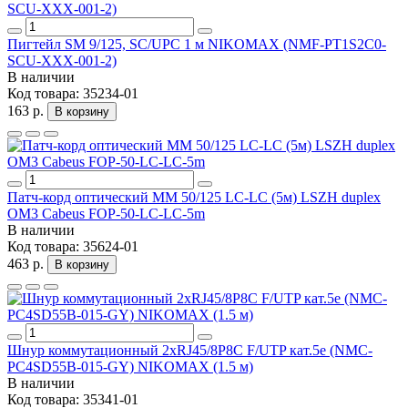
Пигтейл SM 9/125, SC/UPC 1 м NIKOMAX (NMF-PT1S2C0-
SCU-XXX-001-2)
В наличии
Код товара:
35234-01
163 р.
В корзину
Патч-корд оптический MM 50/125 LC-LC (5м) LSZH duplex
OM3 Cabeus FOP-50-LC-LC-5m
В наличии
Код товара:
35624-01
463 р.
В корзину
Шнур коммутационный 2хRJ45/8P8C F/UTP кат.5е (NMC-
PC4SD55B-015-GY) NIKOMAX (1.5 м)
В наличии
Код товара:
35341-01