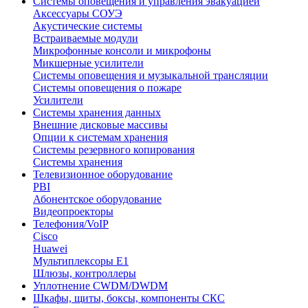
Системы оповещения и управления эвакуацией
Аксессуары СОУЭ
Акустические системы
Встраиваемые модули
Микрофонные консоли и микрофоны
Микшерные усилители
Системы оповещения и музыкальной трансляции
Системы оповещения о пожаре
Усилители
Системы хранения данных
Внешние дисковые массивы
Опции к системам хранения
Системы резервного копирования
Системы хранения
Телевизионное оборудование
PBI
Абонентское оборудование
Видеопроекторы
Телефония/VoIP
Cisco
Huawei
Мультиплексоры E1
Шлюзы, контроллеры
Уплотнение CWDM/DWDM
Шкафы, щиты, боксы, компоненты СКС