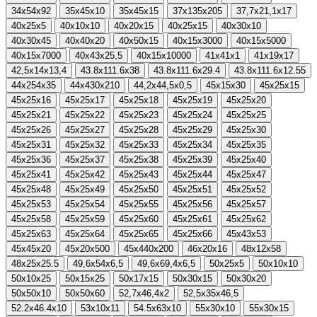
34x54x92
35x45x10
35x45x15
37x135x205
37,7x21,1x17
40x25x5
40x10x10
40x20x15
40x25x15
40x30x10
40x30x45
40x40x20
40x50x15
40x15x3000
40x15x5000
40x15x7000
40x43x25,5
40x15x10000
41x41x1
41x19x17
42,5x14x13,4
43.8x111.6x38
43.8x111.6x29.4
43.8x111.6x12.55
44x254x35
44x430x210
44,2x44,5x0,5
45x15x30
45x25x15
45x25x16
45x25x17
45x25x18
45x25x19
45x25x20
45x25x21
45x25x22
45x25x23
45x25x24
45x25x25
45x25x26
45x25x27
45x25x28
45x25x29
45x25x30
45x25x31
45x25x32
45x25x33
45x25x34
45x25x35
45x25x36
45x25x37
45x25x38
45x25x39
45x25x40
45x25x41
45x25x42
45x25x43
45x25x44
45x25x47
45x25x48
45x25x49
45x25x50
45x25x51
45x25x52
45x25x53
45x25x54
45x25x55
45x25x56
45x25x57
45x25x58
45x25x59
45x25x60
45x25x61
45x25x62
45x25x63
45x25x64
45x25x65
45x25x66
45x43x53
45x45x20
45x20x500
45x440x200
46x20x16
48x12x58
48x25x25.5
49,6x54x6,5
49,6x69,4x6,5
50x25x5
50x10x10
50x10x25
50x15x25
50x17x15
50x30x15
50x30x20
50x50x10
50x50x60
52,7x46,4x2
52,5x35x46,5
52.2x46.4x10
53x10x11
54.5x63x10
55x30x10
55x30x15