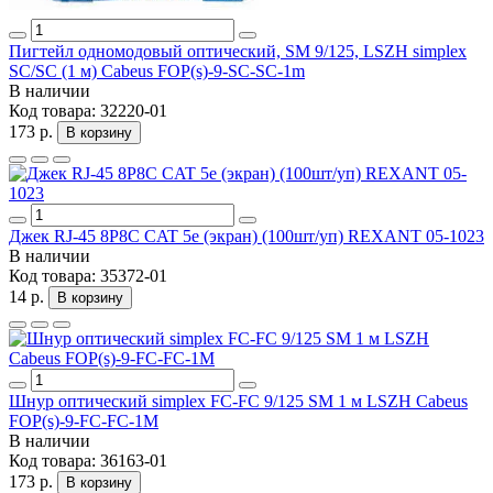
Пигтейл одномодовый оптический, SM 9/125, LSZH simplex
SC/SC (1 м) Cabeus FOP(s)-9-SC-SC-1m
В наличии
Код товара:
32220-01
173 р.
В корзину
Джек RJ-45 8P8C CAT 5e (экран) (100шт/уп) REXANT 05-1023
В наличии
Код товара:
35372-01
14 р.
В корзину
Шнур оптический simplex FC-FC 9/125 SM 1 м LSZH Cabeus
FOP(s)-9-FC-FC-1M
В наличии
Код товара:
36163-01
173 р.
В корзину