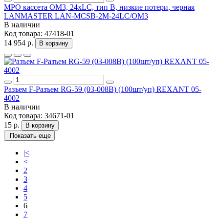
MPO кассета OM3, 24xLC, тип B, низкие потери, черная
LANMASTER LAN-MCSB-2M-24LC/OM3
В наличии
Код товара:
47418-01
14 954 р.
В корзину
Разъем F-Разъем RG-59 (03-008B) (100шт/уп) REXANT 05-
4002
В наличии
Код товара:
34671-01
15 р.
В корзину
Показать еще
|<
<
2
3
4
5
6
7