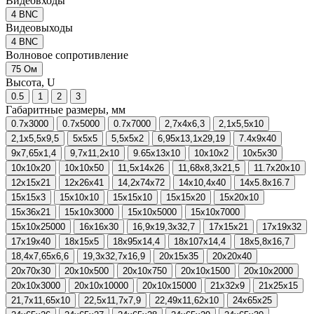
Видеовходы
4 BNC
Видеовыходы
4 BNC
Волновое сопротивление
75 Ом
Высота, U
0.5
1
2
3
Габаритные размеры, мм
0.7x3000
0.7x5000
0.7x7000
2,7x4x6,3
2,1x5,5x10
2,1x5,5x9,5
5x5x5
5,5x5x2
6,95x13,1x29,19
7.4x9x40
9x7,65x1,4
9,7x11,2x10
9.65x13x10
10x10x2
10x5x30
10x10x20
10x10x50
11,5x14x26
11,68x8,3x21,5
11.7x20x10
12x15x21
12x26x41
14,2x74x72
14x10,4x40
14х5.8х16.7
15x15x3
15x10x10
15x15x10
15x15x20
15x20x10
15x36x21
15x10x3000
15x10x5000
15x10x7000
15x10x25000
16x16x30
16,9x19,3x32,7
17x15x21
17x19x32
17x19x40
18x15x5
18x95x14,4
18x107x14,4
18x5,8x16,7
18,4x7,65x6,6
19,3x32,7x16,9
20x15x35
20x20x40
20x70x30
20x10x500
20x10x750
20x10x1500
20x10x2000
20x10x3000
20x10x10000
20x10x15000
21x32x9
21x25x15
21,7x11,65x10
22,5x11,7x7,9
22,49x11,62x10
24x65x25