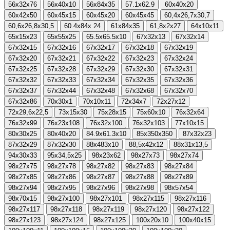
56x32x76
56x40x10
56x84x35
57.1x62.9
60x40x20
60x42x50
60x45x15
60x45x20
60x45x45
60,4x26,7x30,7
60,6x26,8x30,5
60.4x84x 24
61x84x35
61,8x2x27
64x10x11
65x15x23
65x55x25
65.5x65.5x10
67x32x13
67x32x14
67x32x15
67x32x16
67x32x17
67x32x18
67x32x19
67x32x20
67x32x21
67x32x22
67x32x23
67x32x24
67x32x25
67x32x28
67x32x29
67x32x30
67x32x31
67x32x32
67x32x33
67x32x34
67x32x35
67x32x36
67x32x37
67x32x44
67x32x48
67x32x68
67x32x70
67x32x86
70x30x1
70x10x11
72x34x7
72x27x12
72x29,6x22,5
73x15x30
75x28x15
75x60x10
76x32x64
76x32x99
76x23x108
76x32x100
76x32x103
77x10x15
80x30x25
80x40x20
84.9x61.3x10
85x350x350
87x32x23
87x32x29
87x32x30
88x483x10
88,5x42x12
88x31x13,5
94x30x33
95x34,5x25
98x23x62
98x27x73
98x27x74
98x27x75
98x27x78
98x27x82
98x27x83
98x27x84
98x27x85
98x27x86
98x27x87
98x27x88
98x27x89
98x27x94
98x27x95
98x27x96
98x27x98
98x57x54
98x70x15
98x27x100
98x27x101
98x27x115
98x27x116
98x27x117
98x27x118
98x27x119
98x27x120
98x27x122
98x27x123
98x27x124
98x27x125
100x20x10
100x40x15