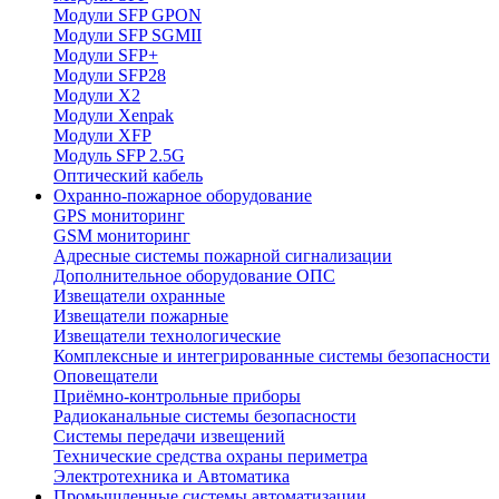
Модули SFP GPON
Модули SFP SGMII
Модули SFP+
Модули SFP28
Модули X2
Модули Xenpak
Модули XFP
Модуль SFP 2.5G
Оптический кабель
Охранно-пожарное оборудование
GPS мониторинг
GSM мониторинг
Адресные системы пожарной сигнализации
Дополнительное оборудование ОПС
Извещатели охранные
Извещатели пожарные
Извещатели технологические
Комплексные и интегрированные системы безопасноcти
Оповещатели
Приёмно-контрольные приборы
Радиоканальные системы безопасности
Системы передачи извещений
Технические средства охраны периметра
Электротехника и Автоматика
Промышленные системы автоматизации