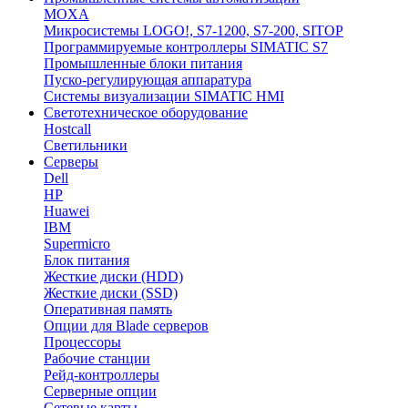
MOXA
Микросистемы LOGO!, S7-1200, S7-200, SITOP
Программируемые контроллеры SIMATIC S7
Промышленные блоки питания
Пуско-регулирующая аппаратура
Системы визуализации SIMATIC HMI
Светотехническое оборудование
Hostcall
Светильники
Серверы
Dell
HP
Huawei
IBM
Supermicro
Блок питания
Жесткие диски (HDD)
Жесткие диски (SSD)
Оперативная память
Опции для Blade серверов
Процессоры
Рабочие станции
Рейд-контроллеры
Серверные опции
Сетевые карты