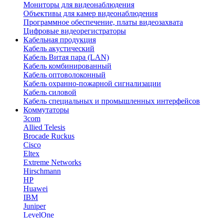
Мониторы для видеонаблюдения
Объективы для камер видеонаблюдения
Программное обеспечение, платы видеозахвата
Цифровые видеорегистраторы
Кабельная продукция
Кабель акустический
Кабель Витая пара (LAN)
Кабель комбинированный
Кабель оптоволоконный
Кабель охранно-пожарной сигнализации
Кабель силовой
Кабель специальных и промышленных интерфейсов
Коммутаторы
3com
Allied Telesis
Brocade Ruckus
Cisco
Eltex
Extreme Networks
Hirschmann
HP
Huawei
IBM
Juniper
LevelOne