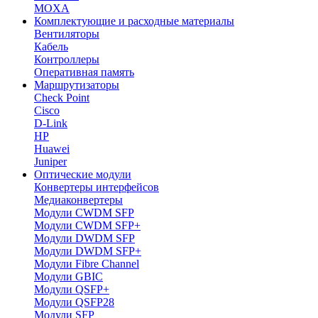
MOXA
Комплектующие и расходные материалы
Вентиляторы
Кабель
Контроллеры
Оперативная память
Маршрутизаторы
Check Point
Cisco
D-Link
HP
Huawei
Juniper
Оптические модули
Конвертеры интерфейсов
Медиаконвертеры
Модули CWDM SFP
Модули CWDM SFP+
Модули DWDM SFP
Модули DWDM SFP+
Модули Fibre Channel
Модули GBIC
Модули QSFP+
Модули QSFP28
Модули SFP