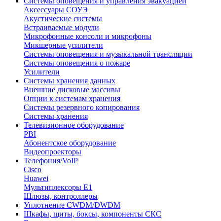
Системы оповещения и управления эвакуацией
Аксессуары СОУЭ
Акустические системы
Встраиваемые модули
Микрофонные консоли и микрофоны
Микшерные усилители
Системы оповещения и музыкальной трансляции
Системы оповещения о пожаре
Усилители
Системы хранения данных
Внешние дисковые массивы
Опции к системам хранения
Системы резервного копирования
Системы хранения
Телевизионное оборудование
PBI
Абонентское оборудование
Видеопроекторы
Телефония/VoIP
Cisco
Huawei
Мультиплексоры E1
Шлюзы, контроллеры
Уплотнение CWDM/DWDM
Шкафы, щиты, боксы, компоненты СКС