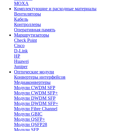
MOXA
Комплектующие и расходные материалы
Вентиляторы
Кабель
Контроллеры
Оперативная память
Маршрутизаторы
Check Point
Cisco
D-Link
HP
Huawei
Juniper
Оптические модули
Конвертеры интерфейсов
Медиаконвертеры
Модули CWDM SFP
Модули CWDM SFP+
Модули DWDM SFP
Модули DWDM SFP+
Модули Fibre Channel
Модули GBIC
Модули QSFP+
Модули QSFP28
Модули SFP