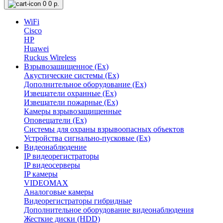
0
0 р.
WiFi
Cisco
HP
Huawei
Ruckus Wireless
Взрывозащищенное (Ex)
Акустические системы (Ex)
Дополнительное оборудование (Ex)
Извещатели охранные (Ex)
Извещатели пожарные (Ex)
Камеры взрывозащищенные
Оповещатели (Ex)
Системы для охраны взрывоопасных объектов
Устройства сигнально-пусковые (Ex)
Видеонаблюдение
IP видеорегистраторы
IP видеосерверы
IP камеры
VIDEOMAX
Аналоговые камеры
Видеорегистраторы гибридные
Дополнительное оборудование видеонаблюдения
Жесткие диски (HDD)