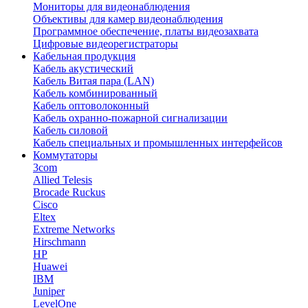
Мониторы для видеонаблюдения
Объективы для камер видеонаблюдения
Программное обеспечение, платы видеозахвата
Цифровые видеорегистраторы
Кабельная продукция
Кабель акустический
Кабель Витая пара (LAN)
Кабель комбинированный
Кабель оптоволоконный
Кабель охранно-пожарной сигнализации
Кабель силовой
Кабель специальных и промышленных интерфейсов
Коммутаторы
3com
Allied Telesis
Brocade Ruckus
Cisco
Eltex
Extreme Networks
Hirschmann
HP
Huawei
IBM
Juniper
LevelOne