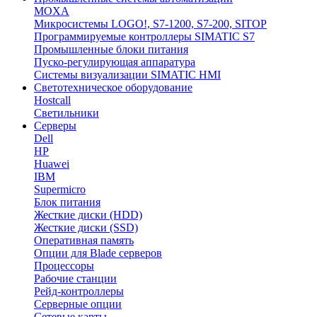
MOXA
Микросистемы LOGO!, S7-1200, S7-200, SITOP
Программируемые контроллеры SIMATIC S7
Промышленные блоки питания
Пуско-регулирующая аппаратура
Системы визуализации SIMATIC HMI
Светотехническое оборудование
Hostcall
Светильники
Серверы
Dell
HP
Huawei
IBM
Supermicro
Блок питания
Жесткие диски (HDD)
Жесткие диски (SSD)
Оперативная память
Опции для Blade серверов
Процессоры
Рабочие станции
Рейд-контроллеры
Серверные опции
Сетевые карты