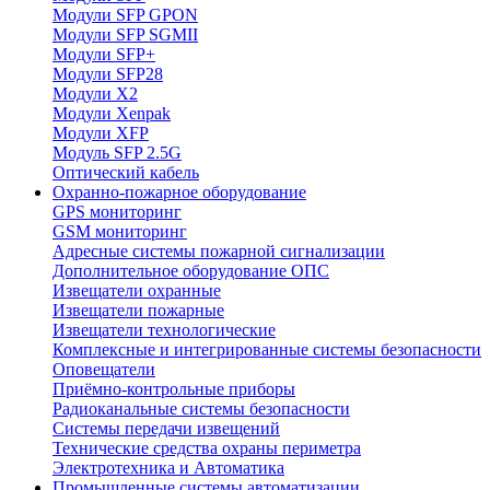
Модули SFP GPON
Модули SFP SGMII
Модули SFP+
Модули SFP28
Модули X2
Модули Xenpak
Модули XFP
Модуль SFP 2.5G
Оптический кабель
Охранно-пожарное оборудование
GPS мониторинг
GSM мониторинг
Адресные системы пожарной сигнализации
Дополнительное оборудование ОПС
Извещатели охранные
Извещатели пожарные
Извещатели технологические
Комплексные и интегрированные системы безопасноcти
Оповещатели
Приёмно-контрольные приборы
Радиоканальные системы безопасности
Системы передачи извещений
Технические средства охраны периметра
Электротехника и Автоматика
Промышленные системы автоматизации