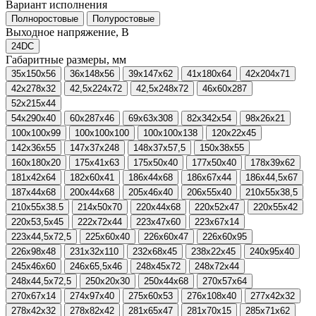
Вариант исполнения
Полноростовые
Полуростовые
Выходное напряжение, В
24DC
Габаритные размеры, мм
35x150x56
36x148x56
39x147x62
41x180x64
42x204x71
42x278x32
42,5x224x72
42,5x248x72
46x60x287
52x215x44
54x290x40
60x287x46
69x63x308
82x342x54
98x26x21
100x100x99
100x100x100
100x100x138
120x22x45
142x36x55
147x37x248
148x37x57,5
150x38x55
160x180x20
175x41x63
175x50x40
177x50x40
178x39x62
181x42x64
182x60x41
186x44x68
186x67x44
186x44,5x67
187x44x68
200x44x68
205x46x40
206x55x40
210x55x38,5
210x55x38.5
214x50x70
220x44x68
220x52x47
220x55x42
220x53,5x45
222x72x44
223x47x60
223x67x14
223x44,5x72,5
225x60x40
226x60x47
226x60x95
226x98x48
231x32x110
232x68x45
238x22x45
240x95x40
245x46x60
246x65,5x46
248x45x72
248x72x44
248x44,5x72,5
250x20x30
250x44x68
270x57x64
270x67x14
274x97x40
275x60x53
276x108x40
277x42x32
278x42x32
278x82x42
281x65x47
281x70x15
285x71x62