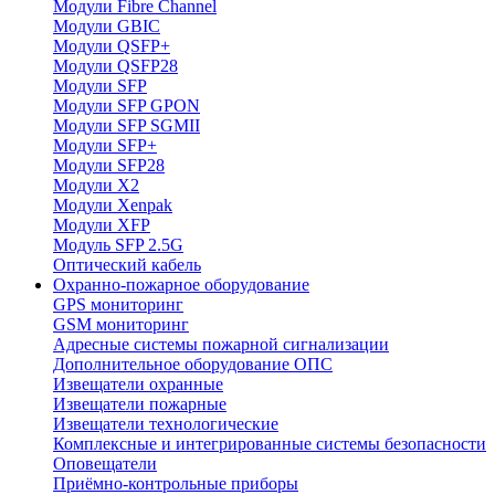
Модули Fibre Channel
Модули GBIC
Модули QSFP+
Модули QSFP28
Модули SFP
Модули SFP GPON
Модули SFP SGMII
Модули SFP+
Модули SFP28
Модули X2
Модули Xenpak
Модули XFP
Модуль SFP 2.5G
Оптический кабель
Охранно-пожарное оборудование
GPS мониторинг
GSM мониторинг
Адресные системы пожарной сигнализации
Дополнительное оборудование ОПС
Извещатели охранные
Извещатели пожарные
Извещатели технологические
Комплексные и интегрированные системы безопасноcти
Оповещатели
Приёмно-контрольные приборы