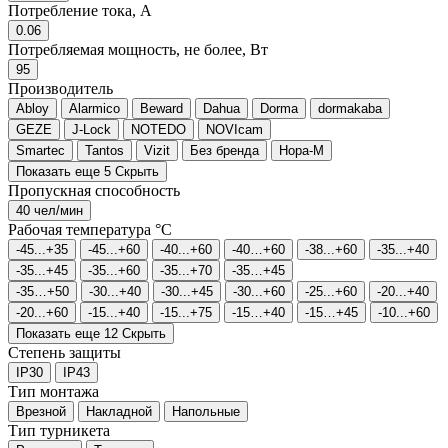
Потребление тока, А
0.06
Потребляемая мощность, не более, Вт
95
Производитель
Abloy
Alarmico
Beward
Dahua
Dorma
dormakaba
GEZE
J-Lock
NOTEDO
NOVIcam
Smartec
Tantos
Vizit
Без бренда
Нора-М
Показать еще 5
Скрыть
Пропускная способность
40 чел/мин
Рабочая температура °C
-45...+35
-45...+60
-40...+60
-40…+60
-38...+60
-35...+40
-35...+45
-35...+60
-35...+70
-35…+45
-35…+50
-30...+40
-30...+45
-30...+60
-25...+60
-20...+40
-20...+60
-15...+40
-15...+75
-15…+40
-15…+45
-10...+60
Показать еще 12
Скрыть
Степень защиты
IP30
IP43
Тип монтажа
Врезной
Накладной
Напольные
Тип турникета