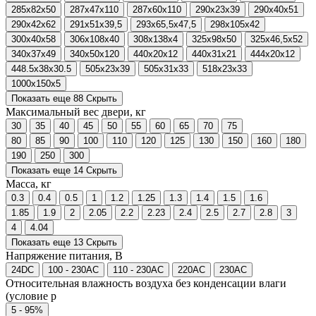
285x82x50
287x47x110
287x60x110
290x23x39
290x40x51
290x42x62
291x51x39,5
293x65,5x47,5
298x105x42
300x40x58
306x108x40
308x138x4
325x98x50
325x46,5x52
340x37x49
340x50x120
440x20x12
440x31x21
444x20x12
448.5x38x30.5
505x23x39
505x31x33
518x23x33
1000x150x5
Показать еще 88
Скрыть
Максимальный вес двери, кг
30
35
40
45
50
55
60
65
70
75
80
85
90
100
110
120
125
130
150
160
180
190
250
300
Показать еще 14
Скрыть
Масса, кг
0.3
0.4
0.5
1
1.2
1.25
1.3
1.4
1.5
1.6
1.85
1.9
2
2.05
2.2
2.23
2.4
2.5
2.7
2.8
3
4
4.04
Показать еще 13
Скрыть
Напряжение питания, В
24DC
100 - 230AC
110 - 230AC
220AC
230AC
Относительная влажность воздуха без конденсации влаги
(условие р
5 - 95%