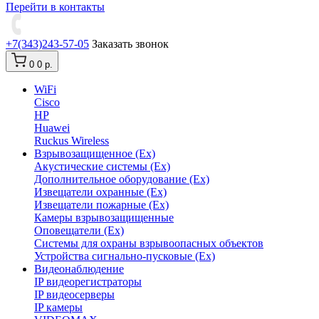
Перейти в контакты
+7(343)243-57-05
Заказать звонок
0
0 р.
WiFi
Cisco
HP
Huawei
Ruckus Wireless
Взрывозащищенное (Ex)
Акустические системы (Ex)
Дополнительное оборудование (Ex)
Извещатели охранные (Ex)
Извещатели пожарные (Ex)
Камеры взрывозащищенные
Оповещатели (Ex)
Системы для охраны взрывоопасных объектов
Устройства сигнально-пусковые (Ex)
Видеонаблюдение
IP видеорегистраторы
IP видеосерверы
IP камеры