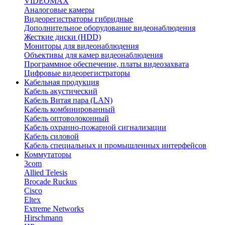
VIDEOMAX
Аналоговые камеры
Видеорегистраторы гибридные
Дополнительное оборудование видеонаблюдения
Жесткие диски (HDD)
Мониторы для видеонаблюдения
Объективы для камер видеонаблюдения
Программное обеспечение, платы видеозахвата
Цифровые видеорегистраторы
Кабельная продукция
Кабель акустический
Кабель Витая пара (LAN)
Кабель комбинированный
Кабель оптоволоконный
Кабель охранно-пожарной сигнализации
Кабель силовой
Кабель специальных и промышленных интерфейсов
Коммутаторы
3com
Allied Telesis
Brocade Ruckus
Cisco
Eltex
Extreme Networks
Hirschmann