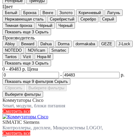
Роторные
Триподы
Цвет
Белый
Бронза
Венге
Золото
Коричневый
Латунь
Нержавеющая сталь
Серебристый
Серебро
Серый
Темная бронза
Чёрный
Черный
Показать еще 3
Скрыть
Производитель
Abloy
Beward
Dahua
Dorma
dormakaba
GEZE
J-Lock
NOTEDO
NOVIcam
Smartec
Tantos
Vizit
Нора-М
Показать еще 3
Скрыть
0
-
49483
р.
Цена
-
р.
Показать еще 9 фильтров
Скрыть
Сбросить
Выберите фильтры
Выберите фильтры
Коммутаторы Cisco
Smart, модули, блоки питания
Смотреть все
SIMATIC Siemens
Контроллеры, дисплеи, Микросистемы LOGO!,
Смотреть все