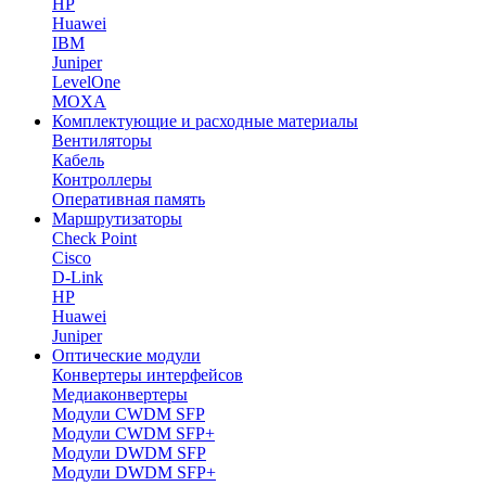
HP
Huawei
IBM
Juniper
LevelOne
MOXA
Комплектующие и расходные материалы
Вентиляторы
Кабель
Контроллеры
Оперативная память
Маршрутизаторы
Check Point
Cisco
D-Link
HP
Huawei
Juniper
Оптические модули
Конвертеры интерфейсов
Медиаконвертеры
Модули CWDM SFP
Модули CWDM SFP+
Модули DWDM SFP
Модули DWDM SFP+