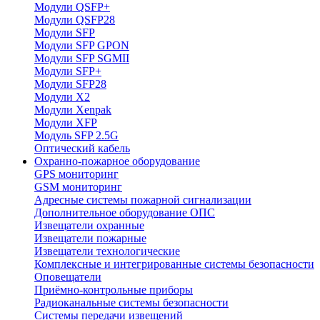
Модули QSFP+
Модули QSFP28
Модули SFP
Модули SFP GPON
Модули SFP SGMII
Модули SFP+
Модули SFP28
Модули X2
Модули Xenpak
Модули XFP
Модуль SFP 2.5G
Оптический кабель
Охранно-пожарное оборудование
GPS мониторинг
GSM мониторинг
Адресные системы пожарной сигнализации
Дополнительное оборудование ОПС
Извещатели охранные
Извещатели пожарные
Извещатели технологические
Комплексные и интегрированные системы безопасноcти
Оповещатели
Приёмно-контрольные приборы
Радиоканальные системы безопасности
Системы передачи извещений