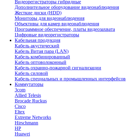
Видеорегистраторы гибридные
Дополнительное оборудование видеонаблюдения
Жесткие диски (HDD)
Мониторы для видеонаблюдения
Объективы для камер видеонаблюдения
Программное обеспечение, платы видеозахвата
Цифровые видеорегистраторы
Кабельная продукция
Кабель акустический
Кабель Витая пара (LAN)
Кабель комбинированный
Кабель оптоволоконный
Кабель охранно-пожарной сигнализации
Кабель силовой
Кабель специальных и промышленных интерфейсов
Коммутаторы
3com
Allied Telesis
Brocade Ruckus
Cisco
Eltex
Extreme Networks
Hirschmann
HP
Huawei