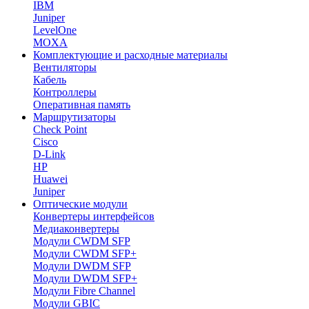
IBM
Juniper
LevelOne
MOXA
Комплектующие и расходные материалы
Вентиляторы
Кабель
Контроллеры
Оперативная память
Маршрутизаторы
Check Point
Cisco
D-Link
HP
Huawei
Juniper
Оптические модули
Конвертеры интерфейсов
Медиаконвертеры
Модули CWDM SFP
Модули CWDM SFP+
Модули DWDM SFP
Модули DWDM SFP+
Модули Fibre Channel
Модули GBIC