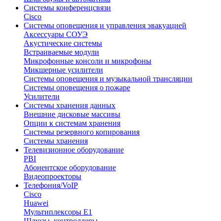
Системы конференцсвязи
Cisco
Системы оповещения и управления эвакуацией
Аксессуары СОУЭ
Акустические системы
Встраиваемые модули
Микрофонные консоли и микрофоны
Микшерные усилители
Системы оповещения и музыкальной трансляции
Системы оповещения о пожаре
Усилители
Системы хранения данных
Внешние дисковые массивы
Опции к системам хранения
Системы резервного копирования
Системы хранения
Телевизионное оборудование
PBI
Абонентское оборудование
Видеопроекторы
Телефония/VoIP
Cisco
Huawei
Мультиплексоры E1
Шлюзы, контроллеры