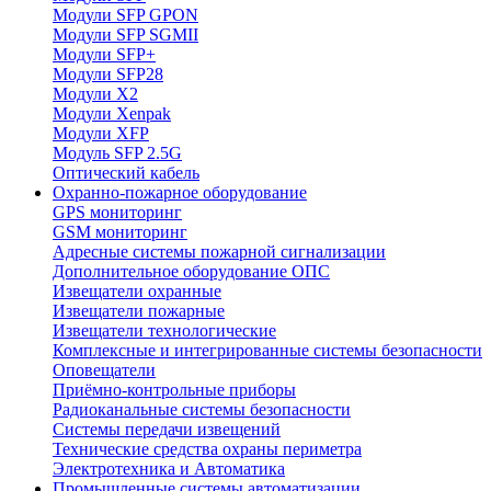
Модули SFP GPON
Модули SFP SGMII
Модули SFP+
Модули SFP28
Модули X2
Модули Xenpak
Модули XFP
Модуль SFP 2.5G
Оптический кабель
Охранно-пожарное оборудование
GPS мониторинг
GSM мониторинг
Адресные системы пожарной сигнализации
Дополнительное оборудование ОПС
Извещатели охранные
Извещатели пожарные
Извещатели технологические
Комплексные и интегрированные системы безопасноcти
Оповещатели
Приёмно-контрольные приборы
Радиоканальные системы безопасности
Системы передачи извещений
Технические средства охраны периметра
Электротехника и Автоматика
Промышленные системы автоматизации