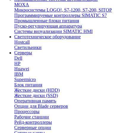
MOXA
Микросистемы LOGO!, S7-1200, S7-200, SITOP
Программируемые контроллеры SIMATIC S7
Промышленные блоки питания
Пуско-регулирующая аппаратура
Системы визуализации SIMATIC HMI
Светотехническое оборудование
Hostcall
Светильники
Серверы
Dell
HP
Huawei
IBM
Supermicro
Блок питания
Жесткие диски (HDD)
Жесткие диски (SSD)
Оперативная память
Опции для Blade серверов
Процессоры
Рабочие станции
Рейд-контроллеры
Серверные опции
Сетевые карты