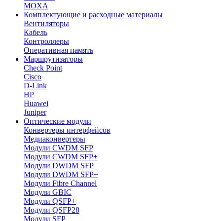
MOXA
Комплектующие и расходные материалы
Вентиляторы
Кабель
Контроллеры
Оперативная память
Маршрутизаторы
Check Point
Cisco
D-Link
HP
Huawei
Juniper
Оптические модули
Конвертеры интерфейсов
Медиаконвертеры
Модули CWDM SFP
Модули CWDM SFP+
Модули DWDM SFP
Модули DWDM SFP+
Модули Fibre Channel
Модули GBIC
Модули QSFP+
Модули QSFP28
Модули SFP