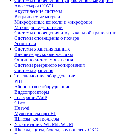
Системы оповещения и управления эвакуацией
Аксессуары СОУЭ
Акустические системы
Встраиваемые модули
Микрофонные консоли и микрофоны
Микшерные усилители
Системы оповещения и музыкальной трансляции
Системы оповещения о пожаре
Усилители
Системы хранения данных
Внешние дисковые массивы
Опции к системам хранения
Системы резервного копирования
Системы хранения
Телевизионное оборудование
PBI
Абонентское оборудование
Видеопроекторы
Телефония/VoIP
Cisco
Huawei
Мультиплексоры E1
Шлюзы, контроллеры
Уплотнение CWDM/DWDM
Шкафы, щиты, боксы, компоненты СКС