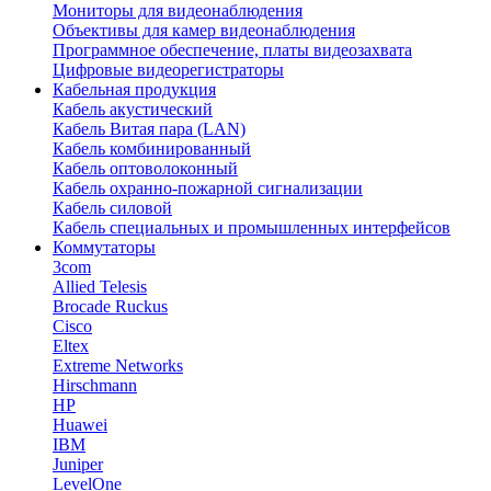
Мониторы для видеонаблюдения
Объективы для камер видеонаблюдения
Программное обеспечение, платы видеозахвата
Цифровые видеорегистраторы
Кабельная продукция
Кабель акустический
Кабель Витая пара (LAN)
Кабель комбинированный
Кабель оптоволоконный
Кабель охранно-пожарной сигнализации
Кабель силовой
Кабель специальных и промышленных интерфейсов
Коммутаторы
3com
Allied Telesis
Brocade Ruckus
Cisco
Eltex
Extreme Networks
Hirschmann
HP
Huawei
IBM
Juniper
LevelOne