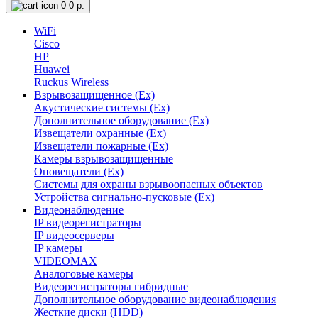
0
0 р.
WiFi
Cisco
HP
Huawei
Ruckus Wireless
Взрывозащищенное (Ex)
Акустические системы (Ex)
Дополнительное оборудование (Ex)
Извещатели охранные (Ex)
Извещатели пожарные (Ex)
Камеры взрывозащищенные
Оповещатели (Ex)
Системы для охраны взрывоопасных объектов
Устройства сигнально-пусковые (Ex)
Видеонаблюдение
IP видеорегистраторы
IP видеосерверы
IP камеры
VIDEOMAX
Аналоговые камеры
Видеорегистраторы гибридные
Дополнительное оборудование видеонаблюдения
Жесткие диски (HDD)