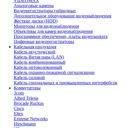
VIDEOMAX
Аналоговые камеры
Видеорегистраторы гибридные
Дополнительное оборудование видеонаблюдения
Жесткие диски (HDD)
Мониторы для видеонаблюдения
Объективы для камер видеонаблюдения
Программное обеспечение, платы видеозахвата
Цифровые видеорегистраторы
Кабельная продукция
Кабель акустический
Кабель Витая пара (LAN)
Кабель комбинированный
Кабель оптоволоконный
Кабель охранно-пожарной сигнализации
Кабель силовой
Кабель специальных и промышленных интерфейсов
Коммутаторы
3com
Allied Telesis
Brocade Ruckus
Cisco
Eltex
Extreme Networks
Hirschmann