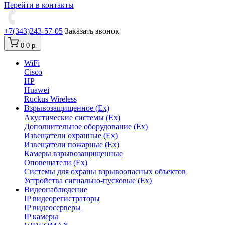
Перейти в контакты
+7(343)243-57-05
Заказать звонок
0
0 р.
WiFi
Cisco
HP
Huawei
Ruckus Wireless
Взрывозащищенное (Ex)
Акустические системы (Ex)
Дополнительное оборудование (Ex)
Извещатели охранные (Ex)
Извещатели пожарные (Ex)
Камеры взрывозащищенные
Оповещатели (Ex)
Системы для охраны взрывоопасных объектов
Устройства сигнально-пусковые (Ex)
Видеонаблюдение
IP видеорегистраторы
IP видеосерверы
IP камеры