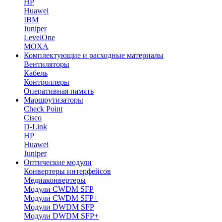
HP
Huawei
IBM
Juniper
LevelOne
MOXA
Комплектующие и расходные материалы
Вентиляторы
Кабель
Контроллеры
Оперативная память
Маршрутизаторы
Check Point
Cisco
D-Link
HP
Huawei
Juniper
Оптические модули
Конвертеры интерфейсов
Медиаконвертеры
Модули CWDM SFP
Модули CWDM SFP+
Модули DWDM SFP
Модули DWDM SFP+