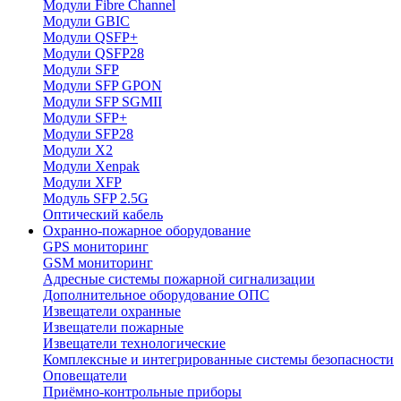
Модули Fibre Channel
Модули GBIC
Модули QSFP+
Модули QSFP28
Модули SFP
Модули SFP GPON
Модули SFP SGMII
Модули SFP+
Модули SFP28
Модули X2
Модули Xenpak
Модули XFP
Модуль SFP 2.5G
Оптический кабель
Охранно-пожарное оборудование
GPS мониторинг
GSM мониторинг
Адресные системы пожарной сигнализации
Дополнительное оборудование ОПС
Извещатели охранные
Извещатели пожарные
Извещатели технологические
Комплексные и интегрированные системы безопасноcти
Оповещатели
Приёмно-контрольные приборы