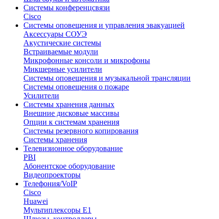
Системы конференцсвязи
Cisco
Системы оповещения и управления эвакуацией
Аксессуары СОУЭ
Акустические системы
Встраиваемые модули
Микрофонные консоли и микрофоны
Микшерные усилители
Системы оповещения и музыкальной трансляции
Системы оповещения о пожаре
Усилители
Системы хранения данных
Внешние дисковые массивы
Опции к системам хранения
Системы резервного копирования
Системы хранения
Телевизионное оборудование
PBI
Абонентское оборудование
Видеопроекторы
Телефония/VoIP
Cisco
Huawei
Мультиплексоры E1
Шлюзы, контроллеры