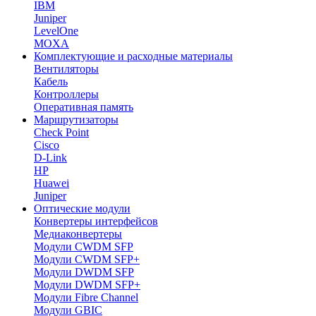
IBM
Juniper
LevelOne
MOXA
Комплектующие и расходные материалы
Вентиляторы
Кабель
Контроллеры
Оперативная память
Маршрутизаторы
Check Point
Cisco
D-Link
HP
Huawei
Juniper
Оптические модули
Конвертеры интерфейсов
Медиаконвертеры
Модули CWDM SFP
Модули CWDM SFP+
Модули DWDM SFP
Модули DWDM SFP+
Модули Fibre Channel
Модули GBIC