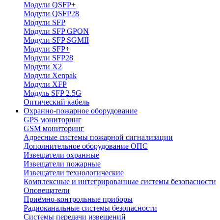
Модули QSFP+
Модули QSFP28
Модули SFP
Модули SFP GPON
Модули SFP SGMII
Модули SFP+
Модули SFP28
Модули X2
Модули Xenpak
Модули XFP
Модуль SFP 2.5G
Оптический кабель
Охранно-пожарное оборудование
GPS мониторинг
GSM мониторинг
Адресные системы пожарной сигнализации
Дополнительное оборудование ОПС
Извещатели охранные
Извещатели пожарные
Извещатели технологические
Комплексные и интегрированные системы безопасноcти
Оповещатели
Приёмно-контрольные приборы
Радиоканальные системы безопасности
Системы передачи извещений