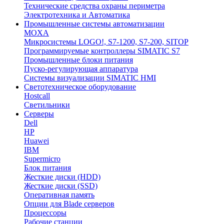
Технические средства охраны периметра
Электротехника и Автоматика
Промышленные системы автоматизации
MOXA
Микросистемы LOGO!, S7-1200, S7-200, SITOP
Программируемые контроллеры SIMATIC S7
Промышленные блоки питания
Пуско-регулирующая аппаратура
Системы визуализации SIMATIC HMI
Светотехническое оборудование
Hostcall
Светильники
Серверы
Dell
HP
Huawei
IBM
Supermicro
Блок питания
Жесткие диски (HDD)
Жесткие диски (SSD)
Оперативная память
Опции для Blade серверов
Процессоры
Рабочие станции