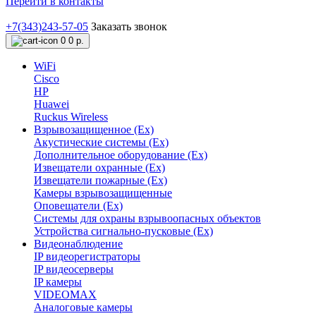
Перейти в контакты
+7(343)243-57-05
Заказать звонок
0
0 р.
WiFi
Cisco
HP
Huawei
Ruckus Wireless
Взрывозащищенное (Ex)
Акустические системы (Ex)
Дополнительное оборудование (Ex)
Извещатели охранные (Ex)
Извещатели пожарные (Ex)
Камеры взрывозащищенные
Оповещатели (Ex)
Системы для охраны взрывоопасных объектов
Устройства сигнально-пусковые (Ex)
Видеонаблюдение
IP видеорегистраторы
IP видеосерверы
IP камеры
VIDEOMAX
Аналоговые камеры