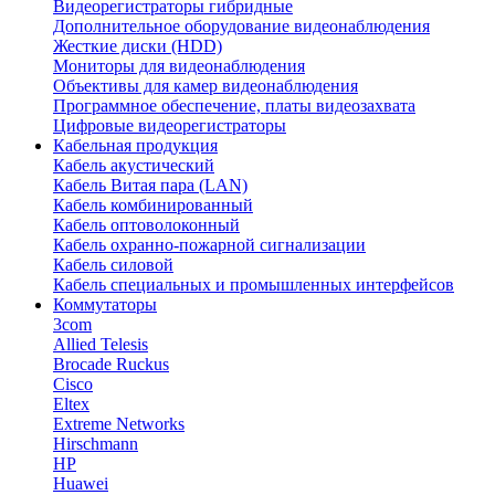
Видеорегистраторы гибридные
Дополнительное оборудование видеонаблюдения
Жесткие диски (HDD)
Мониторы для видеонаблюдения
Объективы для камер видеонаблюдения
Программное обеспечение, платы видеозахвата
Цифровые видеорегистраторы
Кабельная продукция
Кабель акустический
Кабель Витая пара (LAN)
Кабель комбинированный
Кабель оптоволоконный
Кабель охранно-пожарной сигнализации
Кабель силовой
Кабель специальных и промышленных интерфейсов
Коммутаторы
3com
Allied Telesis
Brocade Ruckus
Cisco
Eltex
Extreme Networks
Hirschmann
HP
Huawei