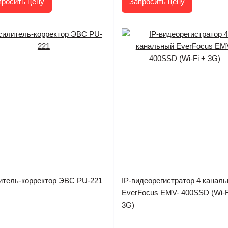
просить цену
Запросить цену
итель-корректор ЭВС PU-221
IP-видеорегистратор 4 канал
EverFocus EMV- 400SSD (Wi-F
3G)