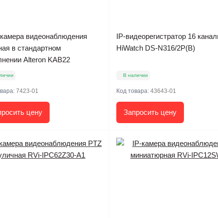
камера видеонаблюдения
IP-видеорегистратор 16 кана
ная в стандартном
HiWatch DS-N316/2P(B)
лнении Alteron KAB22
личии
В наличии
овара:
7423-01
Код товара:
43643-01
просить цену
Запросить цену