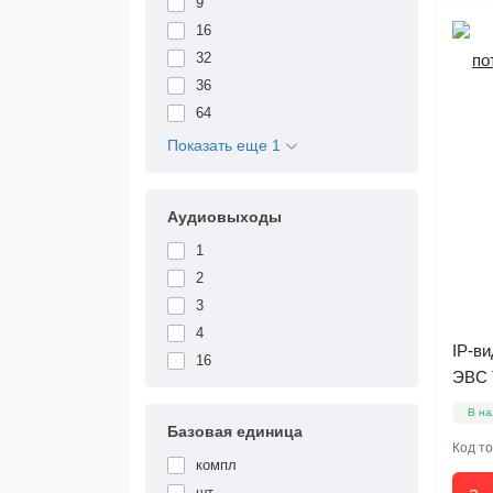
9
16
32
36
64
Показать еще 1
Аудиовыходы
1
2
3
4
IP-ви
16
ЭВС 
В на
Базовая единица
Код т
компл
шт