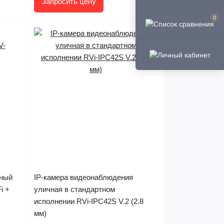
Запросить цену
0
ьный
IP-камера видеонаблюдения
i +
уличная в стандартном
исполнении RVi-IPC42S V.2 (2.8
мм)