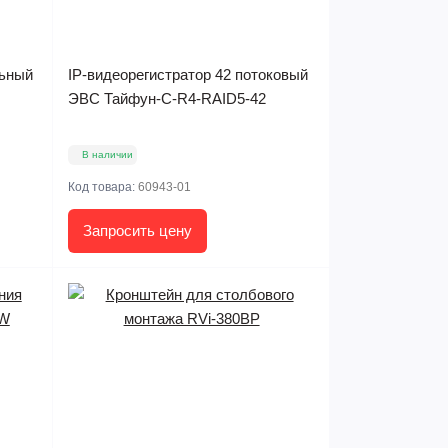
льный
IP-видеорегистратор 42 потоковый
ЭВС Тайфун-С-R4-RAID5-42
В наличии
Код товара:
60943-01
Запросить цену