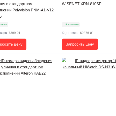
ная в стандартном
WISENET XRN-810SP
лнении Polyvision PNM-A1-V12
6
личии
В наличии
овара:
7399-01
Код товара:
60876-01
просить цену
Запросить цену