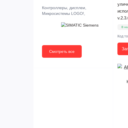
улич
Контроллеры, дисплеи,
испо
Микросистемы LOGO!,
v.2.3.
В на
Код т
За
Смотреть все