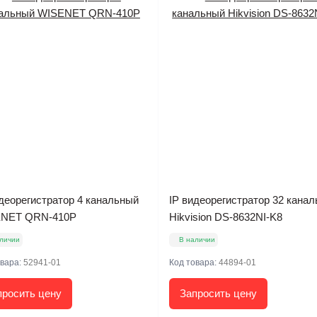
идеорегистратор 4 канальный
IP видеорегистратор 32 кана
NET QRN-410P
Hikvision DS-8632NI-K8
личии
В наличии
овара:
52941-01
Код товара:
44894-01
просить цену
Запросить цену