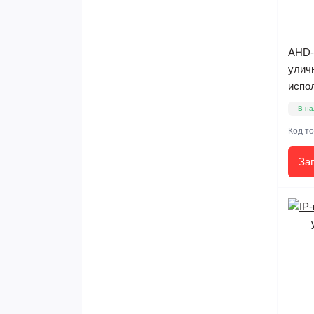
AHD-
улич
испо
В на
Код т
За