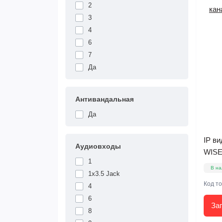
2
3
4
6
7
Да
Антивандальная
Да
IP в
Аудиовходы
WISE
1
В на
1х3.5 Jack
Код т
4
6
За
8