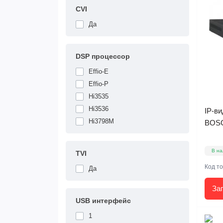
CVI
Да
DSP процессор
Effio-E
Effio-P
Hi3535
Hi3536
IP-в
Hi3798M
BOSC
В на
TVI
Код т
Да
За
USB интерфейс
1