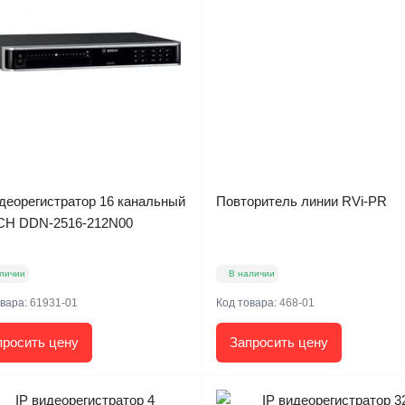
идеорегистратор 16 канальный
Повторитель линии RVi-PR
H DDN-2516-212N00
личии
В наличии
овара:
61931-01
Код товара:
468-01
просить цену
Запросить цену