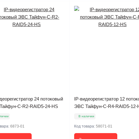
деорегистратор 24 потоковый
IP-видеорегистратор 12 пото
Тайфун-С-R2-RAID5-24-HS
ЭВС Тайфун-С-R4-RAID5-12-
личии
В наличии
овара:
6873-01
Код товара:
58071-01