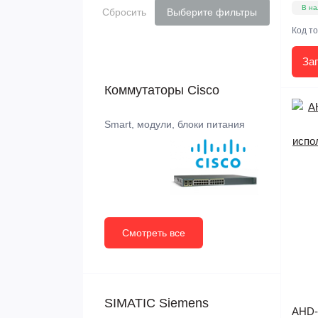
В на
Сбросить
Выберите фильтры
Код т
За
Коммутаторы Cisco
Smart, модули, блоки питания
Смотреть все
SIMATIC Siemens
AHD-