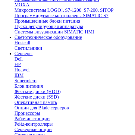
MOXA
Микросистемы LOGO!, S7-1200, S7-200, SITOP
Программируемые контроллеры SIMATIC S7
Промышленные блоки питания
Пуско-регулирующая аппаратура
Системы визуализации SIMATIC HMI
Светотехническое оборудование
Hostcall
Светильники
Серверы
Dell
HP
Huawei
IBM
Supermicro
Блок питания
Жесткие диски (HDD)
Жесткие диски (SSD)
Оперативная память
Опции для Blade серверов
Процессоры
Рабочие станции
Рейд-контроллеры
Серверные опции
Сетевые карты