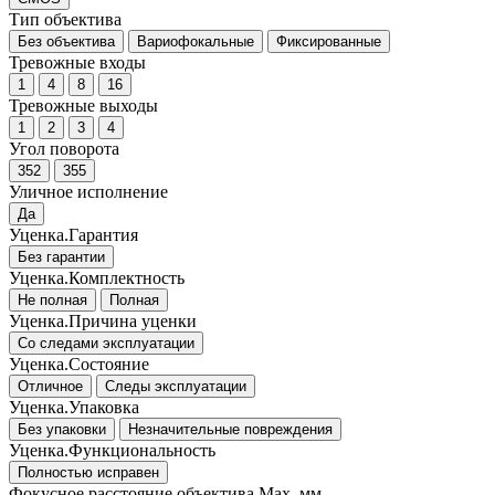
Тип объектива
Без объектива
Вариофокальные
Фиксированные
Тревожные входы
1
4
8
16
Тревожные выходы
1
2
3
4
Угол поворота
352
355
Уличное исполнение
Да
Уценка.Гарантия
Без гарантии
Уценка.Комплектность
Не полная
Полная
Уценка.Причина уценки
Со следами эксплуатации
Уценка.Состояние
Отличное
Следы эксплуатации
Уценка.Упаковка
Без упаковки
Незначительные повреждения
Уценка.Функциональность
Полностью исправен
Фокусное расстояние объектива Max, мм