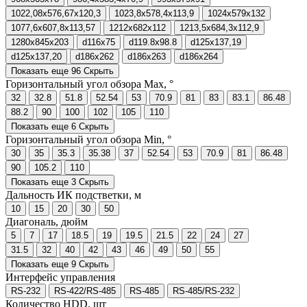
1022,08x576,67x120,3
1023,8x578,4x113,9
1024x579x132
1077,6x607,8x113,57
1212x682x112
1213,5x684,3x112,9
1280x845x203
d116x75
d119.8x98.8
d125x137,19
d125x137,20
d186x262
d186x263
d186x264
Показать еще 96
Скрыть
Горизонтальный угол обзора Max, °
32
32.8
51.8
52.54
53
70.9
81
83
83.1
86.48
88.2
90
100
102
105
110
Показать еще 6
Скрыть
Горизонтальный угол обзора Min, °
30
35
35.3
35.38
37
52.54
53
70.9
81
86.48
90
105.2
110
Показать еще 3
Скрыть
Дальность ИК подстветки, м
10
15
20
30
50
Диагональ, дюйм
5
7
17
18.5
19
19.5
21.5
22
24
27
31.5
32
40
42
43
46
49
50
55
Показать еще 9
Скрыть
Интерфейс управления
RS-232
RS-422/RS-485
RS-485
RS-485/RS-232
Количество HDD, шт