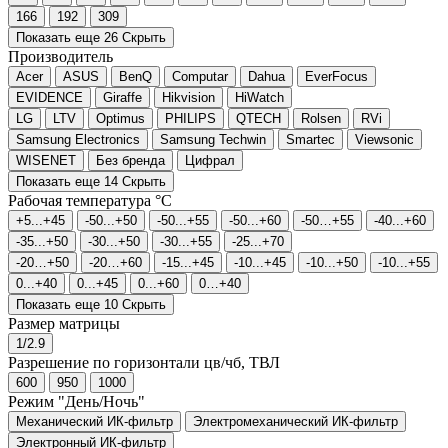
166
192
309
Показать еще 26
Скрыть
Производитель
Acer
ASUS
BenQ
Computar
Dahua
EverFocus
EVIDENCE
Giraffe
Hikvision
HiWatch
LG
LTV
Optimus
PHILIPS
QTECH
Rolsen
RVi
Samsung Electronics
Samsung Techwin
Smartec
Viewsonic
WISENET
Без бренда
Цифрал
Показать еще 14
Скрыть
Рабочая температура °C
+5...+45
-50...+50
-50...+55
-50...+60
-50…+55
-40...+60
-35...+50
-30...+50
-30...+55
-25...+70
-20…+50
-20…+60
-15...+45
-10...+45
-10...+50
-10...+55
0...+40
0...+45
0...+60
0…+40
Показать еще 10
Скрыть
Размер матрицы
1/2.9
Разрешение по горизонтали цв/чб, ТВЛ
600
950
1000
Режим "День/Ночь"
Механический ИК-фильтр
Электромеханический ИК-фильтр
Электронный ИК-фильтр