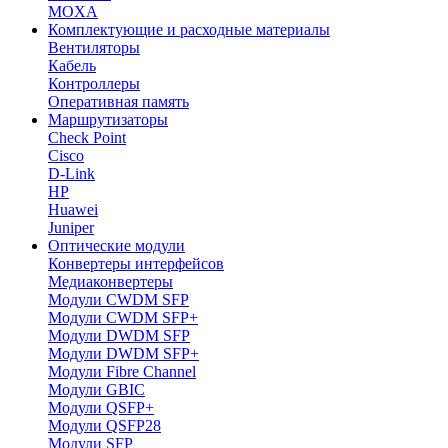
MOXA
Комплектующие и расходные материалы
Вентиляторы
Кабель
Контроллеры
Оперативная память
Маршрутизаторы
Check Point
Cisco
D-Link
HP
Huawei
Juniper
Оптические модули
Конвертеры интерфейсов
Медиаконвертеры
Модули CWDM SFP
Модули CWDM SFP+
Модули DWDM SFP
Модули DWDM SFP+
Модули Fibre Channel
Модули GBIC
Модули QSFP+
Модули QSFP28
Модули SFP