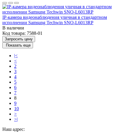
IP-камера видеонаблюдения уличная в стандартном
исполнении Samsung Techwin SNO-L6013RP
В наличии
Код товара:
7588-01
Запросить цену
Показать еще
|<
<
2
3
4
5
6
7
8
9
10
>
>|
Наш адрес: