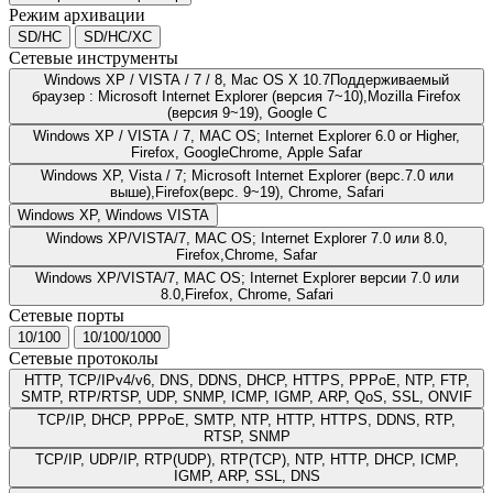
Режим архивации
SD/HC
SD/HC/XC
Сетевые инструменты
Windows XP / VISTA / 7 / 8, Mac OS X 10.7Поддерживаемый
браузер : Microsoft Internet Explorer (версия 7~10),Mozilla Firefox
(версия 9~19), Google C
Windows XP / VISTA / 7, MAC OS; Internet Explorer 6.0 or Higher,
Firefox, GoogleChrome, Apple Safar
Windows XP, Vista / 7; Microsoft Internet Explorer (верс.7.0 или
выше),Firefox(верс. 9~19), Chrome, Safari
Windows XP, Windows VISTA
Windows XP/VISTA/7, MAC OS; Internet Explorer 7.0 или 8.0,
Firefox,Chrome, Safar
Windows XP/VISTA/7, MAC OS; Internet Explorer версии 7.0 или
8.0,Firefox, Chrome, Safari
Сетевые порты
10/100
10/100/1000
Сетевые протоколы
HTTP, TCP/IPv4/v6, DNS, DDNS, DHCP, HTTPS, PPPoE, NTP, FTP,
SMTP, RTP/RTSP, UDP, SNMP, ICMP, IGMP, ARP, QoS, SSL, ONVIF
TCP/IP, DHCP, PPPoE, SMTP, NTP, HTTP, HTTPS, DDNS, RTP,
RTSP, SNMP
TCP/IP, UDP/IP, RTP(UDP), RTP(TCP), NTP, HTTP, DHCP, ICMP,
IGMP, ARP, SSL, DNS