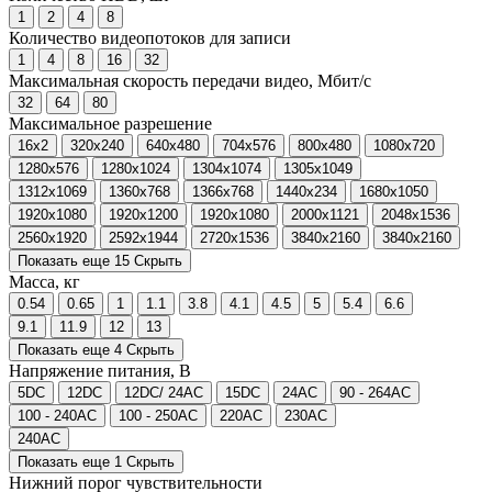
1
2
4
8
Количество видеопотоков для записи
1
4
8
16
32
Максимальная скорость передачи видео, Мбит/с
32
64
80
Максимальное разрешение
16x2
320x240
640x480
704x576
800x480
1080x720
1280x576
1280x1024
1304x1074
1305x1049
1312x1069
1360x768
1366x768
1440x234
1680x1050
1920x1080
1920x1200
1920х1080
2000x1121
2048x1536
2560x1920
2592x1944
2720x1536
3840x2160
3840х2160
Показать еще 15
Скрыть
Масса, кг
0.54
0.65
1
1.1
3.8
4.1
4.5
5
5.4
6.6
9.1
11.9
12
13
Показать еще 4
Скрыть
Напряжение питания, В
5DC
12DC
12DC/ 24AC
15DC
24AC
90 - 264AC
100 - 240AC
100 - 250AC
220AC
230AC
240AC
Показать еще 1
Скрыть
Нижний порог чувствительности