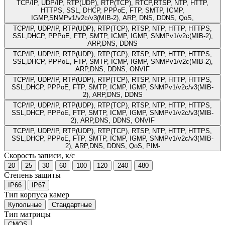
TCP/IP, UDP/IP, RTP(UDP), RTP(TCP), RTCP,RTSP, NTP, HTTP,
HTTPS, SSL, DHCP, PPPoE, FTP, SMTP, ICMP,
IGMP,SNMPv1/v2c/v3(MIB-2), ARP, DNS, DDNS, QoS,
TCP/IP, UDP/IP, RTP(UDP), RTP(TCP), RTSP, NTP, HTTP, HTTPS,
SSL,DHCP, PPPoE, FTP, SMTP, ICMP, IGMP, SNMPv1/v2c(MIB-2),
ARP,DNS, DDNS
TCP/IP, UDP/IP, RTP(UDP), RTP(TCP), RTSP, NTP, HTTP, HTTPS,
SSL,DHCP, PPPoE, FTP, SMTP, ICMP, IGMP, SNMPv1/v2c(MIB-2),
ARP,DNS, DDNS, ONVIF
TCP/IP, UDP/IP, RTP(UDP), RTP(TCP), RTSP, NTP, HTTP, HTTPS,
SSL,DHCP, PPPoE, FTP, SMTP, ICMP, IGMP, SNMPv1/v2c/v3(MIB-
2), ARP,DNS, DDNS
TCP/IP, UDP/IP, RTP(UDP), RTP(TCP), RTSP, NTP, HTTP, HTTPS,
SSL,DHCP, PPPoE, FTP, SMTP, ICMP, IGMP, SNMPv1/v2c/v3(MIB-
2), ARP,DNS, DDNS, ONVIF
TCP/IP, UDP/IP, RTP(UDP), RTP(TCP), RTSP, NTP, HTTP, HTTPS,
SSL,DHCP, PPPoE, FTP, SMTP, ICMP, IGMP, SNMPv1/v2c/v3(MIB-
2), ARP,DNS, DDNS, QoS, PIM-
Скорость записи, к/с
20
25
30
60
100
120
240
480
Степень защиты
IP66
IP67
Тип корпуса камер
Купольные
Стандартные
Тип матрицы
CMOS