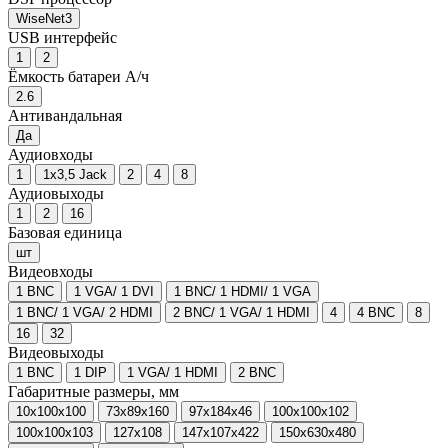
WiseNet3
USB интерфейс
1
2
Ёмкость батареи А/ч
2.6
Антивандальная
Да
Аудиовходы
1
1х3,5 Jack
2
4
8
Аудиовыходы
1
2
16
Базовая единица
шт
Видеовходы
1 BNC
1 VGA/ 1 DVI
1 BNC/ 1 HDMI/ 1 VGA
1 BNC/ 1 VGA/ 2 HDMI
2 BNC/ 1 VGA/ 1 HDMI
4
4 BNC
8
16
32
Видеовыходы
1 BNC
1 DIP
1 VGA/ 1 HDMI
2 BNC
Габаритные размеры, мм
10x100x100
73x89x160
97x184x46
100x100x102
100x100x103
127x108
147x107x422
150x630x480