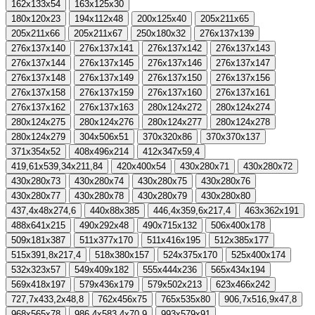
162x133x54
163x125x30
180x120x23
194x112x48
200x125x40
205x211x65
205x211x66
205x211x67
250x180x32
276x137x139
276x137x140
276x137x141
276x137x142
276x137x143
276x137x144
276x137x145
276x137x146
276x137x147
276x137x148
276x137x149
276x137x150
276x137x156
276x137x158
276x137x159
276x137x160
276x137x161
276x137x162
276x137x163
280x124x272
280x124x274
280x124x275
280x124x276
280x124x277
280x124x278
280x124x279
304x506x51
370x320x86
370x370x137
371x354x52
408x496x214
412x347x59,4
419,61x539,34x211,84
420x400x54
430x280x71
430x280x72
430x280x73
430x280x74
430x280x75
430x280x76
430x280x77
430x280x78
430x280x79
430x280x80
437,4x48x274,6
440x88x385
446,4x359,6x217,4
463x362x191
488x641x215
490x292x48
490x715x132
506x400x178
509x181x387
511x377x170
511x416x195
512х385х177
515x391,8x217,4
518x380x157
524x375x170
525x400x174
532x323x57
549x409x182
555x444x236
565x434x194
569x418x197
579x436x179
579x502x213
623x466x242
727,7x433,2x48,8
762x456x75
765x535x80
906,7x516,9x47,8
968x565x78
986,4x583,4x70,9
993x579x91