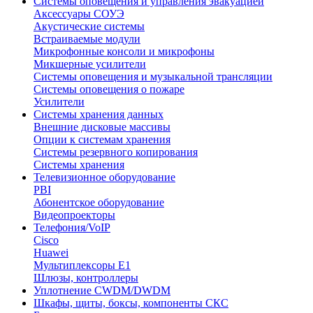
Системы оповещения и управления эвакуацией
Аксессуары СОУЭ
Акустические системы
Встраиваемые модули
Микрофонные консоли и микрофоны
Микшерные усилители
Системы оповещения и музыкальной трансляции
Системы оповещения о пожаре
Усилители
Системы хранения данных
Внешние дисковые массивы
Опции к системам хранения
Системы резервного копирования
Системы хранения
Телевизионное оборудование
PBI
Абонентское оборудование
Видеопроекторы
Телефония/VoIP
Cisco
Huawei
Мультиплексоры E1
Шлюзы, контроллеры
Уплотнение CWDM/DWDM
Шкафы, щиты, боксы, компоненты СКС