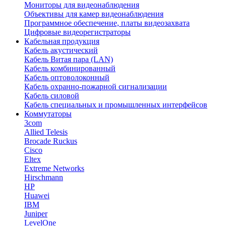
Мониторы для видеонаблюдения
Объективы для камер видеонаблюдения
Программное обеспечение, платы видеозахвата
Цифровые видеорегистраторы
Кабельная продукция
Кабель акустический
Кабель Витая пара (LAN)
Кабель комбинированный
Кабель оптоволоконный
Кабель охранно-пожарной сигнализации
Кабель силовой
Кабель специальных и промышленных интерфейсов
Коммутаторы
3com
Allied Telesis
Brocade Ruckus
Cisco
Eltex
Extreme Networks
Hirschmann
HP
Huawei
IBM
Juniper
LevelOne