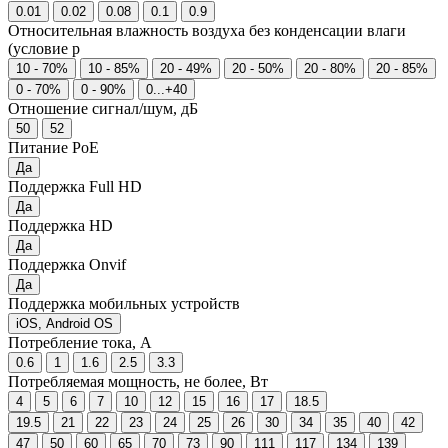
0.01
0.02
0.08
0.1
0.9
Относительная влажность воздуха без конденсации влаги
(условие р
10 - 70%
10 - 85%
20 - 49%
20 - 50%
20 - 80%
20 - 85%
0 - 70%
0 - 90%
0...+40
Отношение сигнал/шум, дБ
50
52
Питание PoE
Да
Поддержка Full HD
Да
Поддержка HD
Да
Поддержка Onvif
Да
Поддержка мобильных устройств
iOS, Android OS
Потребление тока, А
0.6
1
1.6
2.5
3.3
Потребляемая мощность, не более, Вт
4
5
6
7
10
12
15
16
17
18.5
19.5
21
22
23
24
25
26
30
34
35
40
42
47
50
60
65
70
73
90
111
117
134
139