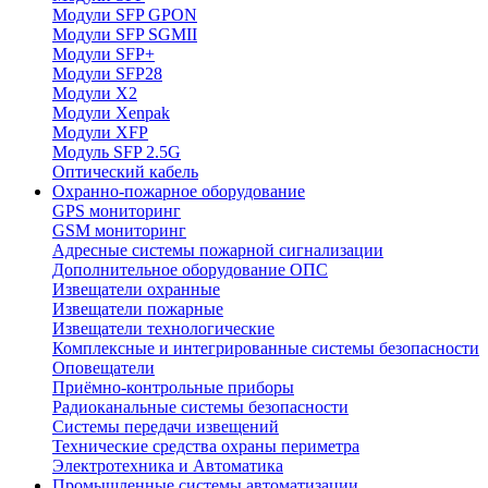
Модули SFP GPON
Модули SFP SGMII
Модули SFP+
Модули SFP28
Модули X2
Модули Xenpak
Модули XFP
Модуль SFP 2.5G
Оптический кабель
Охранно-пожарное оборудование
GPS мониторинг
GSM мониторинг
Адресные системы пожарной сигнализации
Дополнительное оборудование ОПС
Извещатели охранные
Извещатели пожарные
Извещатели технологические
Комплексные и интегрированные системы безопасноcти
Оповещатели
Приёмно-контрольные приборы
Радиоканальные системы безопасности
Системы передачи извещений
Технические средства охраны периметра
Электротехника и Автоматика
Промышленные системы автоматизации