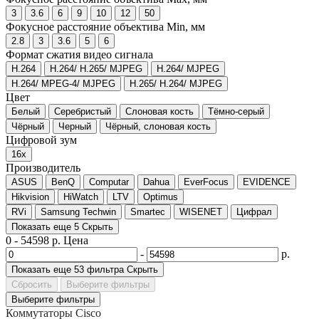
3
3.6
6
9
10
12
50
Фокусное расстояние объектива Min, мм
2.8
3
3.6
5
6
Формат сжатия видео сигнала
H.264
H.264/ H.265/ MJPEG
H.264/ MJPEG
H.264/ MPEG-4/ MJPEG
H.265/ H.264/ MJPEG
Цвет
Белый
Серебристый
Слоновая кость
Тёмно-серый
Чёрный
Черный
Чёрный, слоновая кость
Цифровой зум
16x
Производитель
ASUS
BenQ
Computar
Dahua
EverFocus
EVIDENCE
Hikvision
HiWatch
LTV
Optimus
RVi
Samsung Techwin
Smartec
WISENET
Цифрал
Показать еще 5
Скрыть
0
-
54598
р.
Цена
-
р.
Показать еще 53 фильтра
Скрыть
Сбросить
Выберите фильтры
Выберите фильтры
Коммутаторы Cisco