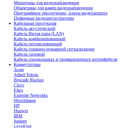
Мониторы для видеонаблюдения
Объективы для камер видеонаблюдения
Программное обеспечение, платы видеозахвата
Цифровые видеорегистраторы
Кабельная продукция
Кабель акустический
Кабель Витая пара (LAN)
Кабель комбинированный
Кабель оптоволоконный
Кабель охранно-пожарной сигнализации
Кабель силовой
Кабель специальных и промышленных интерфейсов
Коммутаторы
3com
Allied Telesis
Brocade Ruckus
Cisco
Eltex
Extreme Networks
Hirschmann
HP
Huawei
IBM
Juniper
LevelOne