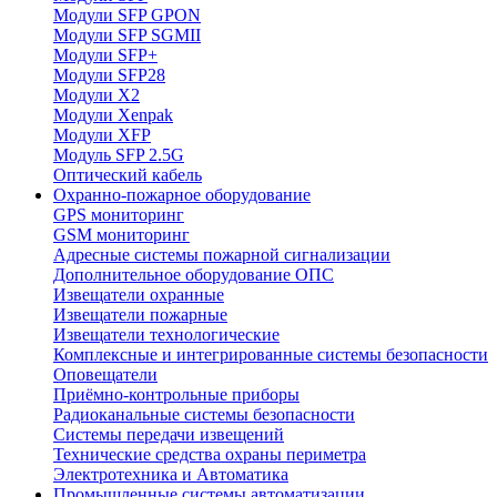
Модули SFP GPON
Модули SFP SGMII
Модули SFP+
Модули SFP28
Модули X2
Модули Xenpak
Модули XFP
Модуль SFP 2.5G
Оптический кабель
Охранно-пожарное оборудование
GPS мониторинг
GSM мониторинг
Адресные системы пожарной сигнализации
Дополнительное оборудование ОПС
Извещатели охранные
Извещатели пожарные
Извещатели технологические
Комплексные и интегрированные системы безопасноcти
Оповещатели
Приёмно-контрольные приборы
Радиоканальные системы безопасности
Системы передачи извещений
Технические средства охраны периметра
Электротехника и Автоматика
Промышленные системы автоматизации