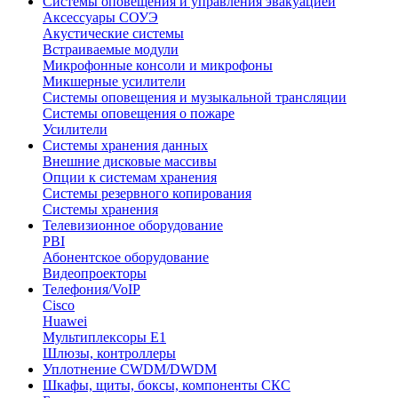
Системы оповещения и управления эвакуацией
Аксессуары СОУЭ
Акустические системы
Встраиваемые модули
Микрофонные консоли и микрофоны
Микшерные усилители
Системы оповещения и музыкальной трансляции
Системы оповещения о пожаре
Усилители
Системы хранения данных
Внешние дисковые массивы
Опции к системам хранения
Системы резервного копирования
Системы хранения
Телевизионное оборудование
PBI
Абонентское оборудование
Видеопроекторы
Телефония/VoIP
Cisco
Huawei
Мультиплексоры E1
Шлюзы, контроллеры
Уплотнение CWDM/DWDM
Шкафы, щиты, боксы, компоненты СКС