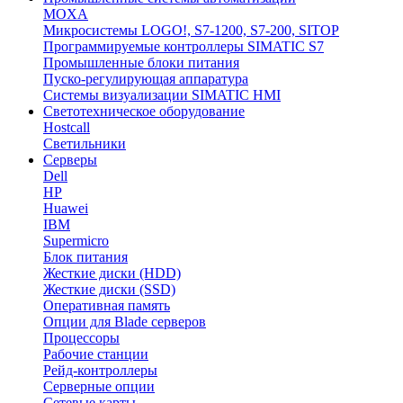
MOXA
Микросистемы LOGO!, S7-1200, S7-200, SITOP
Программируемые контроллеры SIMATIC S7
Промышленные блоки питания
Пуско-регулирующая аппаратура
Системы визуализации SIMATIC HMI
Светотехническое оборудование
Hostcall
Светильники
Серверы
Dell
HP
Huawei
IBM
Supermicro
Блок питания
Жесткие диски (HDD)
Жесткие диски (SSD)
Оперативная память
Опции для Blade серверов
Процессоры
Рабочие станции
Рейд-контроллеры
Серверные опции
Сетевые карты