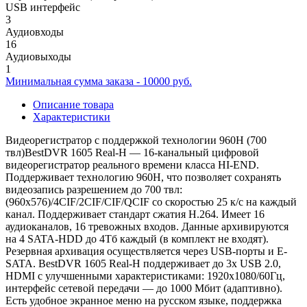
USB интерфейс
3
Аудиовходы
16
Аудиовыходы
1
Минимальная сумма заказа - 10000 руб.
Описание товара
Характеристики
Видеорегистратор с поддержкой технологии 960H (700
твл)BestDVR 1605 Real-H — 16-канальный цифровой
видеорегистратор реального времени класса HI-END.
Поддерживает технологию 960H, что позволяет сохранять
видеозапись разрешением до 700 твл:
(960х576)/4CIF/2CIF/CIF/QCIF со скоростью 25 к/с на каждый
канал. Поддерживает стандарт сжатия H.264. Имеет 16
аудиоканалов, 16 тревожных входов. Данные архивируются
на 4 SATA-HDD до 4Тб каждый (в комплект не входят).
Резервная архивация осуществляется через USB-порты и E-
SATA. BestDVR 1605 Real-H поддерживает до 3х USB 2.0,
HDMI с улучшенными характеристиками: 1920x1080/60Гц,
интерфейс сетевой передачи — до 1000 Мбит (адаптивно).
Есть удобное экранное меню на русском языке, поддержка