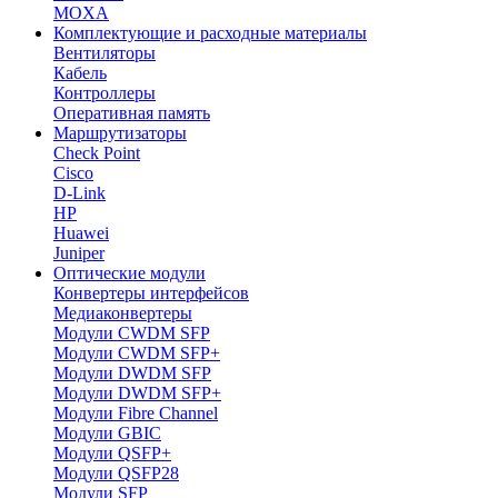
MOXA
Комплектующие и расходные материалы
Вентиляторы
Кабель
Контроллеры
Оперативная память
Маршрутизаторы
Check Point
Cisco
D-Link
HP
Huawei
Juniper
Оптические модули
Конвертеры интерфейсов
Медиаконвертеры
Модули CWDM SFP
Модули CWDM SFP+
Модули DWDM SFP
Модули DWDM SFP+
Модули Fibre Channel
Модули GBIC
Модули QSFP+
Модули QSFP28
Модули SFP