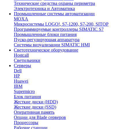
Технические средства охраны периметра
Электротехника и Автоматика
Промышленные системы автоматизации
MOXA
Микросистемы LOGO!, S7-1200, S7-200, SITOP
Программируемые контроллеры SIMATIC S7
Промышленные блоки питания
Пуско-регулирующая аппаратура
Системы визуализации SIMATIC HMI
Светотехническое оборудование
Hostcall
Светильники
Серверы
Dell
HP
Huawei
IBM
Supermicro
Блок питания
Жесткие диски (HDD)
Жесткие диски (SSD)
Оперативная память
Опции для Blade серверов
Процессоры
Рабочие станции