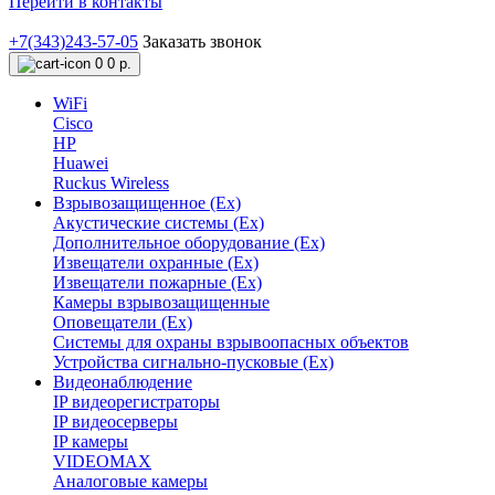
Перейти в контакты
+7(343)243-57-05
Заказать звонок
0
0 р.
WiFi
Cisco
HP
Huawei
Ruckus Wireless
Взрывозащищенное (Ex)
Акустические системы (Ex)
Дополнительное оборудование (Ex)
Извещатели охранные (Ex)
Извещатели пожарные (Ex)
Камеры взрывозащищенные
Оповещатели (Ex)
Системы для охраны взрывоопасных объектов
Устройства сигнально-пусковые (Ex)
Видеонаблюдение
IP видеорегистраторы
IP видеосерверы
IP камеры
VIDEOMAX
Аналоговые камеры