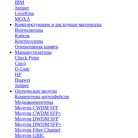
IBM
Juniper
LevelOne
MOXA
Комплектующие и расходные материалы
Вентиляторы
Кабель
Контроллеры
Оперативная память
Маршрутизаторы
Check Point
Cisco
D-Link
HP
Huawei
Juniper
Оптические модули
Конвертеры интерфейсов
Медиаконвертеры
Модули CWDM SFP
Модули CWDM SFP+
Модули DWDM SFP
Модули DWDM SFP+
Модули Fibre Channel
Модули GBIC