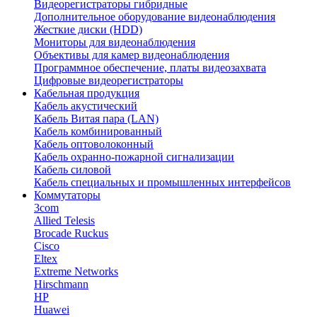
Видеорегистраторы гибридные
Дополнительное оборудование видеонаблюдения
Жесткие диски (HDD)
Мониторы для видеонаблюдения
Объективы для камер видеонаблюдения
Программное обеспечение, платы видеозахвата
Цифровые видеорегистраторы
Кабельная продукция
Кабель акустический
Кабель Витая пара (LAN)
Кабель комбинированный
Кабель оптоволоконный
Кабель охранно-пожарной сигнализации
Кабель силовой
Кабель специальных и промышленных интерфейсов
Коммутаторы
3com
Allied Telesis
Brocade Ruckus
Cisco
Eltex
Extreme Networks
Hirschmann
HP
Huawei