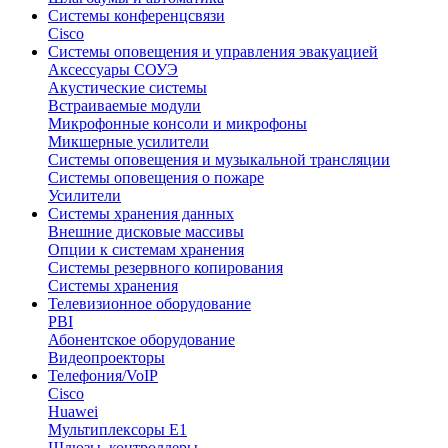
Системы конференцсвязи
Cisco
Системы оповещения и управления эвакуацией
Аксессуары СОУЭ
Акустические системы
Встраиваемые модули
Микрофонные консоли и микрофоны
Микшерные усилители
Системы оповещения и музыкальной трансляции
Системы оповещения о пожаре
Усилители
Системы хранения данных
Внешние дисковые массивы
Опции к системам хранения
Системы резервного копирования
Системы хранения
Телевизионное оборудование
PBI
Абонентское оборудование
Видеопроекторы
Телефония/VoIP
Cisco
Huawei
Мультиплексоры E1
Шлюзы, контроллеры