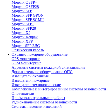
Модули QSFP+
Модули QSFP28
Модули SFP
Модули SFP GPON
Модули SFP SGMII
Модули SFP+
Модули SFP28
Модули X2
Модули Xenpak
Модули XFP
Модуль SFP 2.5G
Оптический кабель
Охранно-пожарное оборудование
GPS мониторинг
GSM мониторинг
Адресные системы пожарной сигнализации
Дополнительное оборудование ОПС
Извещатели охранные
Извещатели пожарные
Извещатели технологические
Комплексные и интегрированные системы безопасноcти
Оповещатели
Приёмно-контрольные приборы
Радиоканальные системы безопасности
Системы передачи извещений